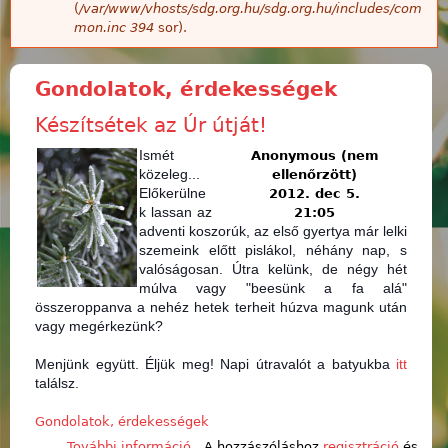
(
/var/www/vhosts/sdg.org.hu/sdg.org.hu/includes/com
mon.inc
394
sor).
Gondolatok, érdekességek
Készítsétek az Úr útját!
Ismét
Anonymous (nem
közeleg...
ellenőrzött)
Előkerülne
2012. dec 5.
k lassan az
21:05
adventi koszorúk,
az első gyertya már lelki
szemeink előtt pislákol,
néhány nap, s
valóságosan.
Útra kelünk, de négy hét
múlva vagy "beesünk a fa alá"
összeroppanva a nehéz hetek terheit húzva magunk után
vagy megérkezünk?
Menjünk együtt. Éljük meg!
Napi útravalót a batyukba
itt
találsz.
Gondolatok, érdekességek
További információ
Készítsétek az Úr útját! tartalommal
A hozzászóláshoz
regisztráció
és