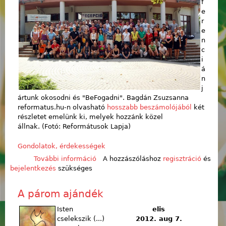
f
e
r
e
n
c
i
á
n
j
ártunk okosodni és "BeFogadni". Bagdán Zsuzsanna
reformatus.hu-n olvasható
hosszabb beszámolójából
két
részletet emelünk ki, melyek hozzánk közel
állnak. (Fotó: Reformátusok Lapja)
Gondolatok, érdekességek
További információ
Konfi+ Szárszó + BeFogadó
A hozzászóláshoz
regisztráció
és
bejelentkezés
szükséges
tartalommal kapcsolatosan
A párom ajándék
Isten
elis
cselekszik (...)
2012. aug 7.