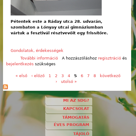
Pétentek este a Ráday utca 28. udvarán,
szombaton a Lónyay utcai gimnáziumban
vártuk a fesztivál résztvevőit egy frissítőre.
Gondolatok, érdekességek
További információ
BeFogadó a Zenei Fesztiválon
A hozzászóláshoz
regisztráció
és
bejelentkezés
szükséges
tartalommal kapcsolatosan
« első
‹ előző
1
2
3
4
5
6
7
8
következő
Oldalak
›
utolsó »
MI AZ SDG?
KAPCSOLAT
TÁMOGATÁS
ÉVES PROGRAM
TÁJOLÓ