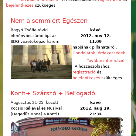
bejelentkezés
szükséges
kapcsolatosan
Nem a semmiért Egészen
Bogyó Zsófia rövid
kávé
élménybeszámolója az
2012. nov 12.
SDG vezetőképző három
11:09
napjának pillanatairól.
Gondolatok, érdekességek
További információ
Nem 
A hozzászóláshoz
semm
regisztráció
és
Egés
bejelentkezés
szükséges
tarta
kapcs
Konfi+ Szárszó + BeFogadó
Augusztus 21-25. között
kávé
Kocsis Rékával és Nusival
2012. aug 29.
(Hegedüs Anna) a Konfi+
23:34
k
o
n