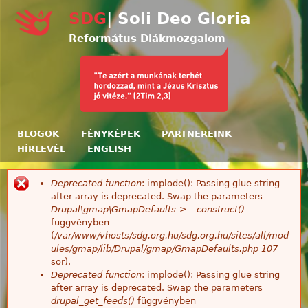
Ugrás a tartalomra
SDG
| Soli Deo Gloria
Református Diákmozgalom
BLOGOK
FÉNYKÉPEK
PARTNEREINK
HÍRLEVÉL
ENGLISH
Deprecated function
: implode(): Passing glue string
Hibaüzenet
after array is deprecated. Swap the parameters
Drupal\gmap\GmapDefaults->__construct()
függvényben
(
/var/www/vhosts/sdg.org.hu/sdg.org.hu/sites/all/mod
ules/gmap/lib/Drupal/gmap/GmapDefaults.php
107
sor).
Deprecated function
: implode(): Passing glue string
after array is deprecated. Swap the parameters
drupal_get_feeds()
függvényben