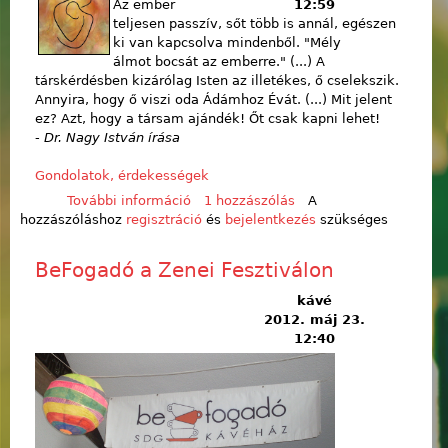
Az ember
12:59
teljesen passzív, sőt több is annál, egészen
ki van kapcsolva mindenből. "Mély
álmot bocsát az emberre." (...) A
társkérdésben kizárólag Isten az illetékes, ő cselekszik.
Annyira, hogy ő viszi oda Ádámhoz Évát. (...) Mit jelent
ez? Azt, hogy a társam ajándék! Őt csak kapni lehet!
-
Dr. Nagy István írása
Gondolatok, érdekességek
További információ
A párom ajándék tartalommal
1 hozzászólás
A
hozzászóláshoz
regisztráció
kapcsolatosan
és
bejelentkezés
szükséges
BeFogadó a Zenei Fesztiválon
kávé
2012. máj 23.
12:40