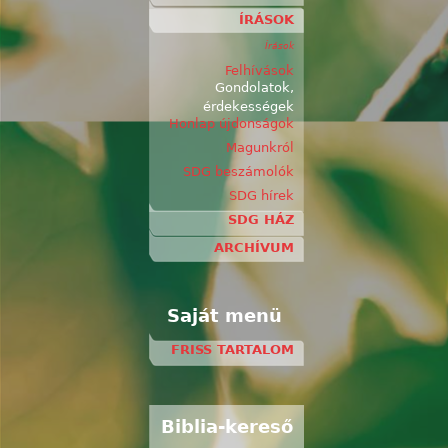
ÍRÁSOK
Írások
Felhívások
Gondolatok,
érdekességek
Honlap újdonságok
Magunkról
SDG beszámolók
SDG hírek
SDG HÁZ
ARCHÍVUM
Saját menü
FRISS TARTALOM
Biblia-kereső