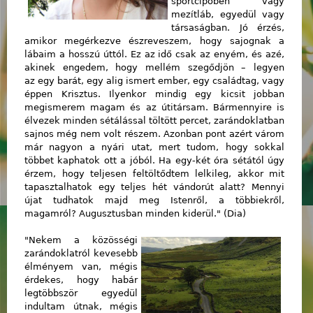
sportcipőben vagy
mezítláb, egyedül vagy
társaságban. Jó érzés,
amikor megérkezve észreveszem, hogy sajognak a
lábaim a hosszú úttól. Ez az idő csak az enyém, és azé,
akinek engedem, hogy mellém szegődjön – legyen
az egy barát, egy alig ismert ember, egy családtag, vagy
éppen Krisztus. Ilyenkor mindig egy kicsit jobban
megismerem magam és az útitársam. Bármennyire is
élvezek minden sétálással töltött percet, zarándoklatban
sajnos még nem volt részem. Azonban pont azért várom
már nagyon a nyári utat, mert tudom, hogy sokkal
többet kaphatok ott a jóból. Ha egy-két óra sétától úgy
érzem, hogy teljesen feltöltődtem lelkileg, akkor mit
tapasztalhatok egy teljes hét vándorút alatt? Mennyi
újat tudhatok majd meg Istenről, a többiekről,
magamról? Augusztusban minden kiderül." (Dia)
"Nekem a közösségi
zarándoklatról kevesebb
élményem van, mégis
érdekes, hogy habár
legtöbbször egyedül
indultam útnak, mégis