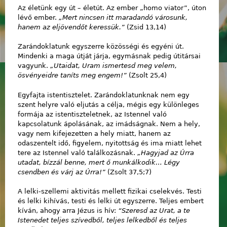
Az életünk egy út – életút. Az ember „homo viator”, úton
lévő ember.
„Mert nincsen itt maradandó városunk,
hanem az eljövendőt keressük.”
(Zsid 13,14)
Zarándoklatunk egyszerre közösségi és egyéni út.
Mindenki a maga útját járja, egymásnak pedig útitársai
vagyunk.
„Utaidat, Uram ismertesd meg velem,
ösvényeidre taníts meg engem!”
(Zsolt 25,4)
Egyfajta istentisztelet. Zarándoklatunknak nem egy
szent helyre való eljutás a célja, mégis egy különleges
formája az istentiszteletnek, az Istennel való
kapcsolatunk ápolásának, az imádságnak. Nem a hely,
vagy nem kifejezetten a hely miatt, hanem az
odaszentelt idő, figyelem, nyitottság és ima miatt lehet
tere az Istennel való találkozásnak.
„Hagyjad az Úrra
utadat, bízzál benne, mert ő munkálkodik… Légy
csendben és várj az Úrra!”
(Zsolt 37,5;7)
A lelki-szellemi aktivitás mellett fizikai cselekvés. Testi
és lelki kihívás, testi és lelki út egyszerre. Teljes embert
kíván, ahogy arra Jézus is hív:
“Szeresd az Urat, a te
Istenedet teljes szívedből, teljes lelkedből és teljes