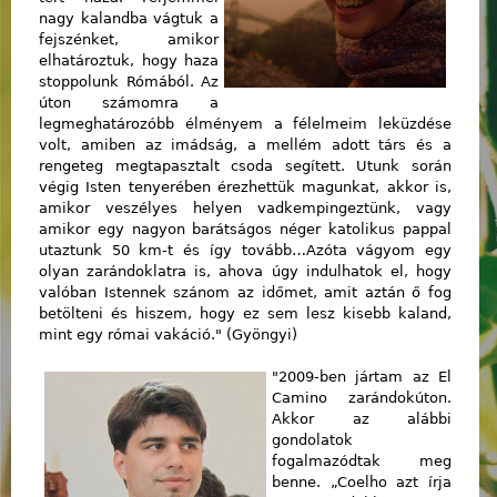
nagy kalandba vágtuk a
fejszénket, amikor
elhatároztuk, hogy haza
stoppolunk Rómából. Az
úton számomra a
legmeghatározóbb élményem a félelmeim leküzdése
volt, amiben az imádság, a mellém adott társ és a
rengeteg megtapasztalt csoda segített. Utunk során
végig Isten tenyerében érezhettük magunkat, akkor is,
amikor veszélyes helyen vadkempingeztünk, vagy
amikor egy nagyon barátságos néger katolikus pappal
utaztunk 50 km-t és így tovább…Azóta vágyom egy
olyan zarándoklatra is, ahova úgy indulhatok el, hogy
valóban Istennek szánom az időmet, amit aztán ő fog
betölteni és hiszem, hogy ez sem lesz kisebb kaland,
mint egy római vakáció." (Gyöngyi)
"2009-ben jártam az El
Camino zarándokúton.
Akkor az alábbi
gondolatok
fogalmazódtak meg
benne. „Coelho azt írja