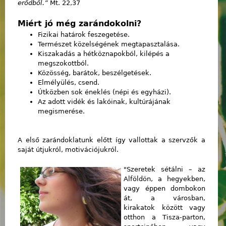
erődből.”
Mt. 22,37
Miért jó még zarándokolni?
Fizikai határok feszegetése.
Természet közelségének megtapasztalása.
Kiszakadás a hétköznapokból, kilépés a
megszokottból.
Közösség, barátok, beszélgetések.
Elmélyülés, csend.
Útközben sok éneklés (népi és egyházi).
Az adott vidék és lakóinak, kultúrájának
megismerése.
A első zarándoklatunk előtt így vallottak a szervzők a
saját útjukról, motivációjukról.
"Szeretek sétálni – az
Alföldön, a hegyekben,
vagy éppen dombokon
át, a városban,
kirakatok között vagy
otthon a Tisza-parton,