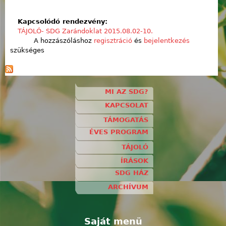
Kapcsolódó rendezvény:
TÁJOLÓ- SDG Zarándoklat 2015.08.02-10.
A hozzászóláshoz
regisztráció
és
bejelentkezés
szükséges
MI AZ SDG?
KAPCSOLAT
TÁMOGATÁS
ÉVES PROGRAM
TÁJOLÓ
ÍRÁSOK
SDG HÁZ
ARCHÍVUM
Saját menü