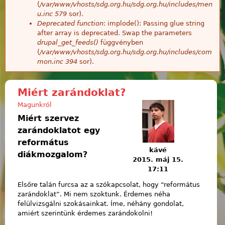
(
/var/www/vhosts/sdg.org.hu/sdg.org.hu/includes/men
u.inc
579
sor).
Deprecated function
: implode(): Passing glue string
after array is deprecated. Swap the parameters
drupal_get_feeds()
függvényben
(
/var/www/vhosts/sdg.org.hu/sdg.org.hu/includes/com
mon.inc
394
sor).
Miért zarándoklat?
Magunkról
Miért szervez
zarándoklatot egy
református
kávé
diákmozgalom?
2015. máj 15.
17:11
Elsőre talán furcsa az a szókapcsolat, hogy “református
zarándoklat”. Mi nem szoktunk. Érdemes néha
felülvizsgálni szokásainkat. Íme, néhány gondolat,
amiért szerintünk érdemes zarándokolni!