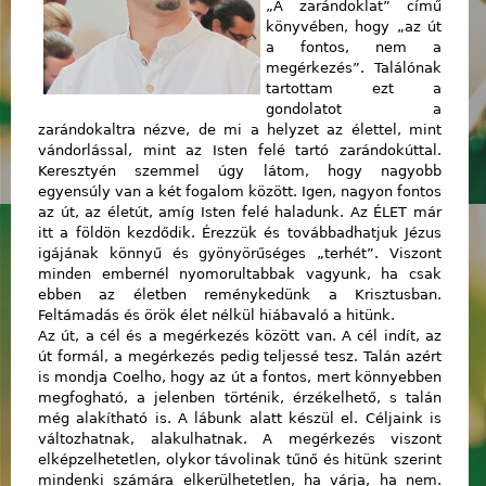
„A zarándoklat” című
könyvében, hogy „az út
a fontos, nem a
megérkezés”. Találónak
tartottam ezt a
gondolatot a
zarándokaltra nézve, de mi a helyzet az élettel, mint
vándorlással, mint az Isten felé tartó zarándokúttal.
Keresztyén szemmel úgy látom, hogy nagyobb
egyensúly van a két fogalom között. Igen, nagyon fontos
az út, az életút, amíg Isten felé haladunk. Az ÉLET már
itt a földön kezdődik. Érezzük és továbbadhatjuk Jézus
igájának könnyű és gyönyörűséges „terhét”. Viszont
minden embernél nyomorultabbak vagyunk, ha csak
ebben az életben reménykedünk a Krisztusban.
Feltámadás és örök élet nélkül hiábavaló a hitünk.
Az út, a cél és a megérkezés között van. A cél indít, az
út formál, a megérkezés pedig teljessé tesz. Talán azért
is mondja Coelho, hogy az út a fontos, mert könnyebben
megfogható, a jelenben történik, érzékelhető, s talán
még alakítható is. A lábunk alatt készül el. Céljaink is
változhatnak, alakulhatnak. A megérkezés viszont
elképzelhetetlen, olykor távolinak tűnő és hitünk szerint
mindenki számára elkerülhetetlen, ha várja, ha nem.