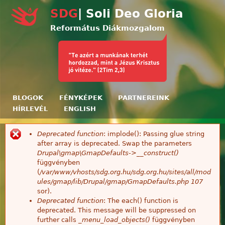
Ugrás a tartalomra
SDG
| Soli Deo Gloria
Református Diákmozgalom
BLOGOK
FÉNYKÉPEK
PARTNEREINK
HÍRLEVÉL
ENGLISH
Deprecated function
: implode(): Passing glue string
Hibaüzenet
after array is deprecated. Swap the parameters
Drupal\gmap\GmapDefaults->__construct()
függvényben
(
/var/www/vhosts/sdg.org.hu/sdg.org.hu/sites/all/mod
ules/gmap/lib/Drupal/gmap/GmapDefaults.php
107
sor).
Deprecated function
: The each() function is
deprecated. This message will be suppressed on
further calls
_menu_load_objects()
függvényben