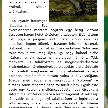
rengeteg emlékem van
azókról, akikkel
találkoztam.
2009 nyarán Írországba
látogattam. Egy
gyerektáborba mentem segíteni egy hétig, viszont
összesen három hetet töltöttem a szigeten. Eldöntöttem
hát, hogy a program előtti hetet stoppolással és
túrázással fogom tölteni. Ír barátom felszerelt sátorral,
táskával, meg mindennel és útnak indultam. Soha sem
csináltam előtte még ilyet, így nagy kaland elébe
néztem, amely azóta is felejthetlen élmény. Több
magyarral is találkoztam és megismerkedhettem
kivándorlásuk történetével. A stoppolás alatt többször
már azelőtt megkérdezték, hogy elvihetnek e egy
darabon, mielőtt felmutattam volna a hüvelykújjam.
Egyszer még reggelire is meghívott a "sofőröm". A
túrázás során rengeteg szép táj tárult elém. Egyik este
pedig egy kutya is mellémszegődött, hogy éjszaka a
sátram mellett fekve őrizze a biztonságomat. A sok szép
látnivalón és a megannyi találkozáson túl leginkább a
lelki élmény maradt meg az utazásból. Az Istenre
hagyatottságot, a benne való bizalmat és az ő