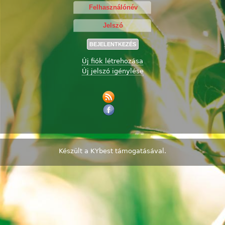
Új fiók létrehozása
Új jelszó igénylése
Készült a
KYbest
támogatásával.