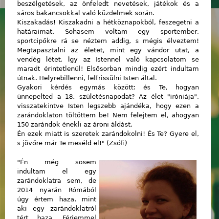
beszélgetések, az önfeledt nevetések, játékok és a
sáros bakancsokkal való küzdelmek során.
Kiszakadás! Kiszakadni a hétköznapokból, feszegetni a
határaimat. Sohasem voltam egy sportember,
sportcipőkre rá se néztem addig, s mégis élveztem!
Megtapasztalni az életet, mint egy vándor utat, a
vendég létet. Így az Istennel való kapcsolatom se
maradt érintetlenül! Elsősorban mindig ezért indultam
útnak. Helyrebillenni, felfrissülni Isten által.
Gyakori kérdés egymás között: és Te, hogyan
ünnepelted a 18. születésnapodat? Az élet "iróniája",
visszatekintve Isten legszebb ajándéka, hogy ezen a
zarándoklaton töltöttem be! Nem felejtem el, ahogyan
150 zarándok énekli az ároni áldást.
Én ezek miatt is szeretek zarándokolni! És Te? Gyere el,
s jövőre már Te meséld el!" (Zsófi)
"Én még sosem
indultam el egy
zarándoklatra sem, de
2014 nyarán Rómából
úgy értem haza, mint
aki egy zarándoklatról
tért haza. Férjemmel