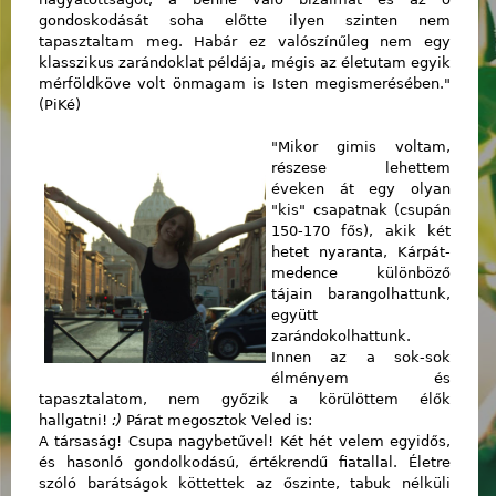
gondoskodását soha előtte ilyen szinten nem
tapasztaltam meg. Habár ez valószínűleg nem egy
klasszikus zarándoklat példája, mégis az életutam egyik
mérföldköve volt önmagam is Isten megismerésében."
(PiKé)
"Mikor gimis voltam,
részese lehettem
éveken át egy olyan
"kis" csapatnak (csupán
150-170 fős), akik két
hetet nyaranta, Kárpát-
medence különböző
tájain barangolhattunk,
együtt
zarándokolhattunk.
Innen az a sok-sok
élményem és
tapasztalatom, nem győzik a körülöttem élők
hallgatni!
:)
Párat megosztok Veled is:
A társaság! Csupa nagybetűvel! Két hét velem egyidős,
és hasonló gondolkodású, értékrendű fiatallal. Életre
szóló barátságok köttettek az őszinte, tabuk nélküli