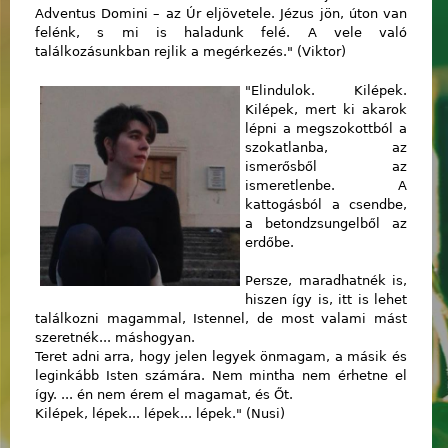
Adventus Domini – az Úr eljövetele. Jézus jön, úton van
felénk, s mi is haladunk felé. A vele való
találkozásunkban rejlik a megérkezés." (Viktor)
"Elindulok. Kilépek.
Kilépek, mert ki akarok
lépni a megszokottból a
szokatlanba, az
ismerősből az
ismeretlenbe. A
kattogásból a csendbe,
a betondzsungelből az
erdőbe.
Persze, maradhatnék is,
hiszen így is, itt is lehet
találkozni magammal, Istennel, de most valami mást
szeretnék... máshogyan.
Teret adni arra, hogy jelen legyek önmagam, a másik és
leginkább Isten számára. Nem mintha nem érhetne el
így. ... én nem érem el magamat, és Őt.
Kilépek, lépek... lépek... lépek." (Nusi)