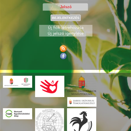
Új fiók létrehozása
Új jelszó igénylése