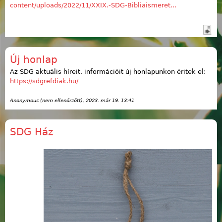
content/uploads/2022/11/XXIX.-SDG-Bibliaismeret...
Új honlap
Az SDG aktuális híreit, információit új honlapunkon éritek el:
https://sdgrefdiak.hu/
Anonymous (nem ellenőrzött)
, 2023. már 19. 13:41
SDG Ház