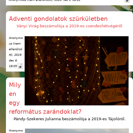
Adventi gondolatok szürkületben
Ványi Virág beszámolója a 2019-es csendeshétvégéről
Anonymo
us (nem
ellenőrzö
tt)
, 2019.
dec 6.
18:05
Mily
en
egy
református zarándoklat?
Pándy-Szekeres Julianna beszámolója a 2019-es Tájolóról.
Anonymo