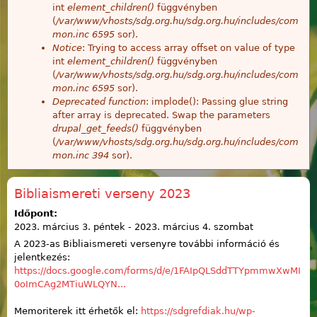
int
element_children()
függvényben
(
/var/www/vhosts/sdg.org.hu/sdg.org.hu/includes/com
mon.inc
6595
sor).
Notice
: Trying to access array offset on value of type
int
element_children()
függvényben
(
/var/www/vhosts/sdg.org.hu/sdg.org.hu/includes/com
mon.inc
6595
sor).
Deprecated function
: implode(): Passing glue string
after array is deprecated. Swap the parameters
drupal_get_feeds()
függvényben
(
/var/www/vhosts/sdg.org.hu/sdg.org.hu/includes/com
mon.inc
394
sor).
Bibliaismereti verseny 2023
Időpont:
2023. március 3. péntek
-
2023. március 4. szombat
A 2023-as Bibliaismereti versenyre további információ és
jelentkezés:
https://docs.google.com/forms/d/e/1FAIpQLSddTTYpmmwXwMI
0oImCAg2MTiuWLQYN...
Memoriterek itt érhetők el:
https://sdgrefdiak.hu/wp-