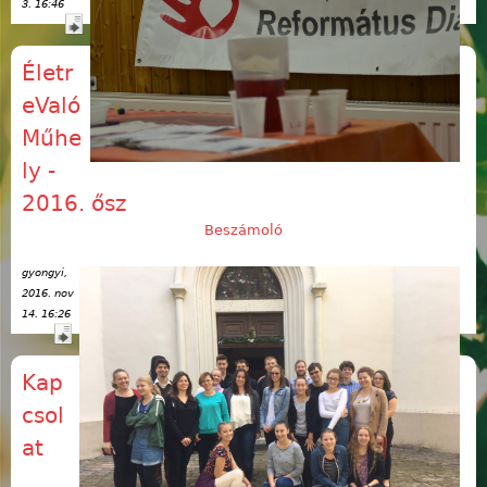
3. 16:46
Életr
eValó
Műhe
ly -
2016. ősz
Beszámoló
gyongyi
,
2016. nov
14. 16:26
Kap
csol
at