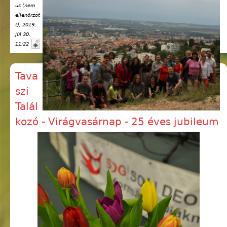
us (nem
ellenőrzöt
t)
, 2019.
júl 30.
11:22
Tava
szi
Talál
kozó - Virágvasárnap - 25 éves jubileum