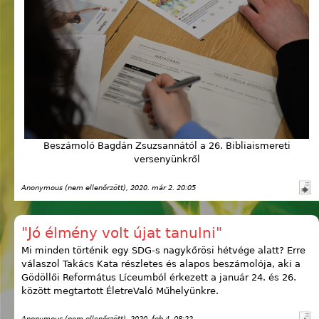
Beszámoló Bagdán Zsuzsannától a 26. Bibliaismereti
versenyünkről
Anonymous (nem ellenőrzött)
, 2020. már 2. 20:05
"Jó élmény volt újat tanulni"
Mi minden történik egy SDG-s nagykőrösi hétvége alatt? Erre
válaszol Takács Kata részletes és alapos beszámolója, aki a
Gödöllői Református Líceumból érkezett a január 24. és 26.
között megtartott ÉletreValó Műhelyünkre.
Anonymous (nem ellenőrzött)
, 2020. feb 4. 08:22