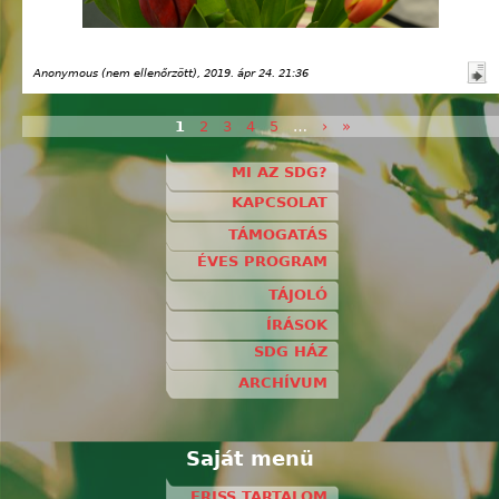
Anonymous (nem ellenőrzött)
, 2019. ápr 24. 21:36
1
2
3
4
5
…
›
»
Oldalak
MI AZ SDG?
KAPCSOLAT
TÁMOGATÁS
ÉVES PROGRAM
TÁJOLÓ
ÍRÁSOK
SDG HÁZ
ARCHÍVUM
Saját menü
FRISS TARTALOM