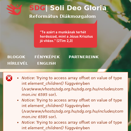
Ugrás a tartalomra
SDG
| Soli Deo Gloria
Református Diákmozgalom
BLOGOK
FÉNYKÉPEK
PARTNEREINK
HÍRLEVÉL
ENGLISH
Notice
: Trying to access array offset on value of type
Hibaüzenet
int
element_children()
függvényben
(
/var/www/vhosts/sdg.org.hu/sdg.org.hu/includes/com
mon.inc
6595
sor).
Notice
: Trying to access array offset on value of type
int
element_children()
függvényben
(
/var/www/vhosts/sdg.org.hu/sdg.org.hu/includes/com
mon.inc
6595
sor).
Notice
: Trying to access array offset on value of type
int
element_children()
függvényben