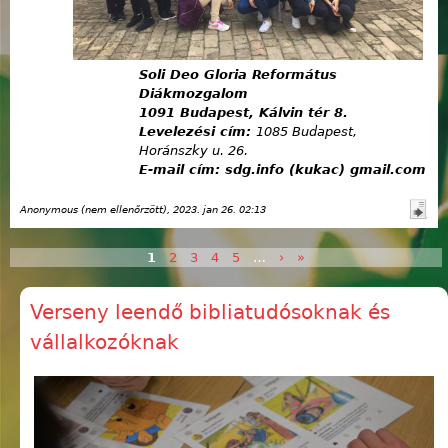
Soli Deo Gloria Református
Diákmozgalom
1091 Budapest, Kálvin tér 8.
Levelezési cím:
1085 Budapest,
Horánszky u. 26.
E-mail cím: sdg.info (kukac) gmail.com
Anonymous (nem ellenőrzött)
, 2023. jan 26. 02:13
1
2
3
4
5
…
›
»
Oldalak
Verseny leendő bibliatudósoknak és
vállalkozóknak