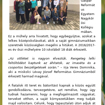
Gáspár
Reformát
us
Egyetem
Nagykőr
ösi
Kollégiu
mában.
Ez a műhely arra hivatott, hogy egybegyűjtse, azokat a
lelkes középiskolásokat, akik a saját gimnáziumaikban
szeretnék közösségben megélni a hitüket. A 2016/2017-
es év őszi műhelyére 10 iskolából 18 diák érkezett.
„Az ottlétet is nagyon élveztük. Rengeteg lelki
feltöltődést kaptunk az áhítatok, az imaséta és a
csoportos beszélgetések során.”
– írja Veres Dominika,
aki a miskolci Lévay József Református Gimnáziumból
érkezett harmad magával.
A fiatalok itt teret és bátorítást kapnak a közös együtt
gondolkodásra, tervezgetésre, azt remélve, hogy úgy
tudnak hazamenni, hogy a megfogalmazott vágyakat,
terveket otthon, a saját környezetükben meg tudják
majd valósítani. Célunk, hogy tapasztalati úton adjuk át