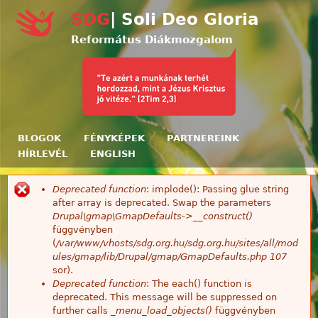
Ugrás a tartalomra
SDG
| Soli Deo Gloria
Református Diákmozgalom
BLOGOK
FÉNYKÉPEK
PARTNEREINK
HÍRLEVÉL
ENGLISH
Deprecated function
: implode(): Passing glue string
Hibaüzenet
after array is deprecated. Swap the parameters
Drupal\gmap\GmapDefaults->__construct()
függvényben
(
/var/www/vhosts/sdg.org.hu/sdg.org.hu/sites/all/mod
ules/gmap/lib/Drupal/gmap/GmapDefaults.php
107
sor).
Deprecated function
: The each() function is
deprecated. This message will be suppressed on
further calls
_menu_load_objects()
függvényben