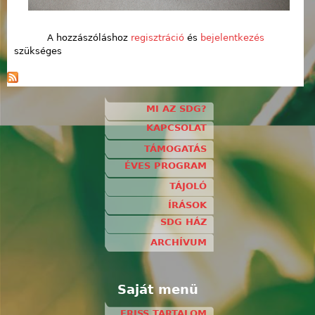
A hozzászóláshoz
regisztráció
és
bejelentkezés
szükséges
MI AZ SDG?
KAPCSOLAT
TÁMOGATÁS
ÉVES PROGRAM
TÁJOLÓ
ÍRÁSOK
SDG HÁZ
ARCHÍVUM
Saját menü
FRISS TARTALOM