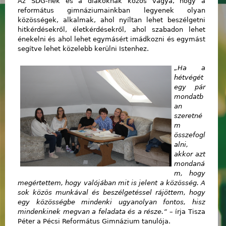
Az SDG-nek és a diákoknak közös vágya, hogy a
református gimnáziumainkban legyenek olyan
közösségek, alkalmak, ahol nyíltan lehet beszélgetni
hitkérdésekről, életkérdésekről, ahol szabadon lehet
énekelni és ahol lehet egymásért imádkozni és egymást
segítve lehet közelebb kerülni Istenhez.
„Ha a
hétvégét
egy pár
mondatb
an
szeretné
m
összefogl
alni,
akkor azt
mondaná
m, hogy
megértettem, hogy valójában mit is jelent a közösség. A
sok közös munkával és beszélgetéssel rájöttem, hogy
egy közösségbe mindenki ugyanolyan fontos, hisz
mindenkinek megvan a feladata és a része.”
– írja Tisza
Péter a Pécsi Református Gimnázium tanulója.