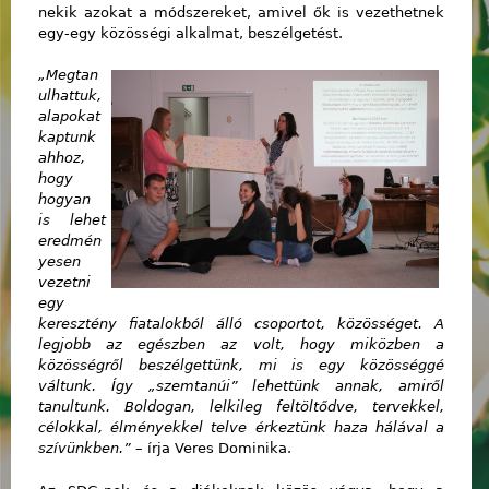
nekik azokat a módszereket, amivel ők is vezethetnek
egy-egy közösségi alkalmat, beszélgetést.
„Megtan
ulhattuk,
alapokat
kaptunk
ahhoz,
hogy
hogyan
is lehet
eredmén
yesen
vezetni
egy
keresztény fiatalokból álló csoportot, közösséget. A
legjobb az egészben az volt, hogy miközben a
közösségről beszélgettünk, mi is egy közösséggé
váltunk. Így „szemtanúi” lehettünk annak, amiről
tanultunk. Boldogan, lelkileg feltöltődve, tervekkel,
célokkal, élményekkel telve érkeztünk haza hálával a
szívünkben.”
– írja Veres Dominika.