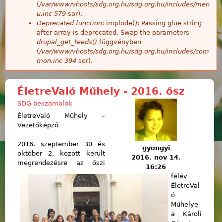
(
/var/www/vhosts/sdg.org.hu/sdg.org.hu/includes/men
u.inc
579
sor).
Deprecated function
: implode(): Passing glue string
after array is deprecated. Swap the parameters
drupal_get_feeds()
függvényben
(
/var/www/vhosts/sdg.org.hu/sdg.org.hu/includes/com
mon.inc
394
sor).
ÉletreValó Műhely - 2016. ősz
SDG beszámolók
ÉletreValó Műhely –
Vezetőképző
2016. szeptember 30 és
gyongyi
október 2. között került
2016. nov 14.
megrendezésre az őszi
16:26
félév
ÉletreVal
ó
Műhelye
a Károli