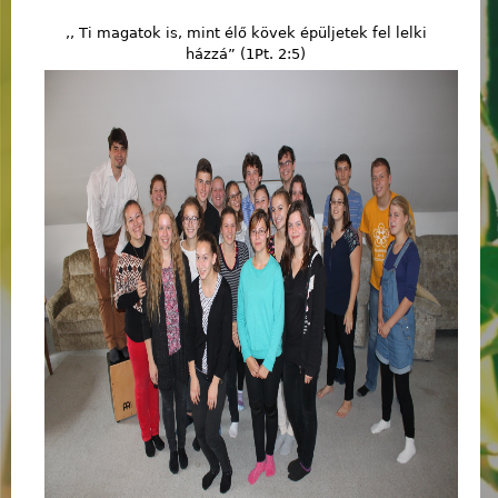
,, Ti magatok is, mint élő kövek épüljetek fel lelki
házzá” (1Pt. 2:5)