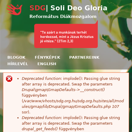
Ugrás a tartalomra
SDG
| Soli Deo Gloria
Református Diákmozgalom
BLOGOK
FÉNYKÉPEK
PARTNEREINK
HÍRLEVÉL
ENGLISH
Deprecated function
: implode(): Passing glue string
Hibaüzenet
after array is deprecated. Swap the parameters
Drupal\gmap\GmapDefaults->__construct()
függvényben
(
/var/www/vhosts/sdg.org.hu/sdg.org.hu/sites/all/mod
ules/gmap/lib/Drupal/gmap/GmapDefaults.php
107
sor).
Deprecated function
: implode(): Passing glue string
after array is deprecated. Swap the parameters
drupal_get_feeds()
függvényben