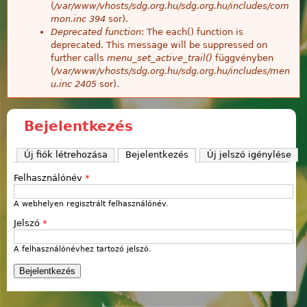
(
/var/www/vhosts/sdg.org.hu/sdg.org.hu/includes/com
mon.inc
394
sor).
Deprecated function
: The each() function is
deprecated. This message will be suppressed on
further calls
menu_set_active_trail()
függvényben
(
/var/www/vhosts/sdg.org.hu/sdg.org.hu/includes/men
u.inc
2405
sor).
Bejelentkezés
Új fiók létrehozása
Bejelentkezés
(aktív fül)
Új jelszó igénylése
Felhasználónév
*
A webhelyen regisztrált felhasználónév.
Jelszó
*
A felhasználónévhez tartozó jelszó.