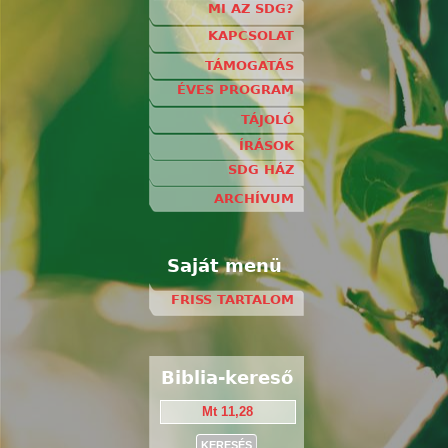
MI AZ SDG?
KAPCSOLAT
TÁMOGATÁS
ÉVES PROGRAM
TÁJOLÓ
ÍRÁSOK
SDG HÁZ
ARCHÍVUM
Saját menü
FRISS TARTALOM
Biblia-kereső