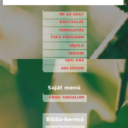
MI AZ SDG?
KAPCSOLAT
TÁMOGATÁS
ÉVES PROGRAM
TÁJOLÓ
ÍRÁSOK
SDG HÁZ
ARCHÍVUM
Saját menü
FRISS TARTALOM
Biblia-kereső