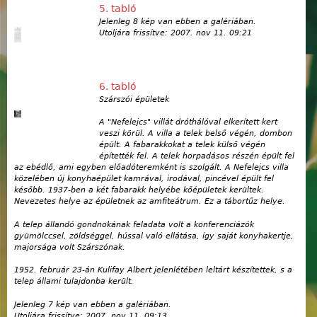
5. tabló
Jelenleg 8 kép van ebben a galériában.
Utoljára frissítve:
2007. nov 11. 09:21
6. tabló
Szárszói épületek
A "Nefelejcs" villát dróthálóval elkerített kert
veszi körül. A villa a telek belső végén, dombon
épült. A fabarakkokat a telek külső végén
építették fel. A telek horpadásos részén épült fel
az ebédlő, ami egyben előadóteremként is szolgált. A Nefelejcs villa
közelében új konyhaépület kamrával, irodával, pincével épült fel
később. 1937-ben a két fabarakk helyébe kőépületek kerültek.
Nevezetes helye az épületnek az amfiteátrum. Ez a tábortűz helye.
A telep állandó gondnokának feladata volt a konferenciázók
gyümölccsel, zöldséggel, hússal való ellátása, így saját konyhakertje,
majorsága volt Szárszónak.
1952. február 23-án Kulifay Albert jelenlétében leltárt készítettek, s a
telep állami tulajdonba került.
Jelenleg 7 kép van ebben a galériában.
Utoljára frissítve:
2007. nov 11. 09:13