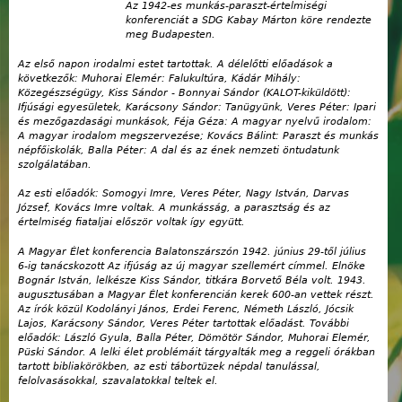
Az 1942-es munkás-paraszt-értelmiségi
konferenciát a SDG Kabay Márton köre rendezte
meg Budapesten.
Az első napon irodalmi estet tartottak. A délelőtti előadások a
következők: Muhorai Elemér: Falukultúra, Kádár Mihály:
Közegészségügy, Kiss Sándor - Bonnyai Sándor (KALOT-kiküldött):
Ifjúsági egyesületek, Karácsony Sándor: Tanügyünk, Veres Péter: Ipari
és mezőgazdasági munkások, Féja Géza: A magyar nyelvű irodalom:
A magyar irodalom megszervezése; Kovács Bálint: Paraszt és munkás
népfőiskolák, Balla Péter: A dal és az ének nemzeti öntudatunk
szolgálatában.
Az esti előadók: Somogyi Imre, Veres Péter, Nagy István, Darvas
József, Kovács Imre voltak. A munkásság, a parasztság és az
értelmiség fiataljai először voltak így együtt.
A Magyar Élet konferencia Balatonszárszón 1942. június 29-től július
6-ig tanácskozott Az ifjúság az új magyar szellemért címmel. Elnöke
Bognár István, lelkésze Kiss Sándor, titkára Borvető Béla volt. 1943.
augusztusában a Magyar Élet konferencián kerek 600-an vettek részt.
Az írók közül Kodolányi János, Erdei Ferenc, Németh László, Jócsik
Lajos, Karácsony Sándor, Veres Péter tartottak előadást. További
előadók: László Gyula, Balla Péter, Dömötör Sándor, Muhorai Elemér,
Püski Sándor. A lelki élet problémáit tárgyalták meg a reggeli órákban
tartott bibliakörökben, az esti tábortüzek népdal tanulással,
felolvasásokkal, szavalatokkal teltek el.