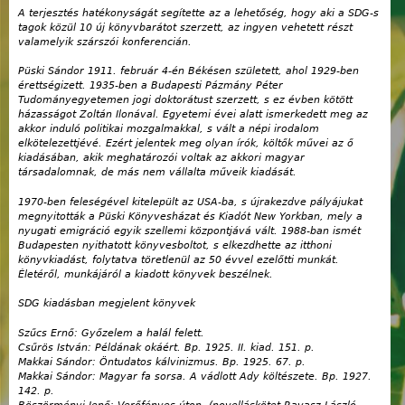
A terjesztés hatékonyságát segítette az a lehetőség, hogy aki a SDG-s
tagok közül 10 új könyvbarátot szerzett, az ingyen vehetett részt
valamelyik szárszói konferencián.
Püski Sándor 1911. február 4-én Békésen született, ahol 1929-ben
érettségizett. 1935-ben a Budapesti Pázmány Péter
Tudományegyetemen jogi doktorátust szerzett, s ez évben kötött
házasságot Zoltán Ilonával. Egyetemi évei alatt ismerkedett meg az
akkor induló politikai mozgalmakkal, s vált a népi irodalom
elkötelezettjévé. Ezért jelentek meg olyan írók, költők művei az ő
kiadásában, akik meghatározói voltak az akkori magyar
társadalomnak, de más nem vállalta műveik kiadását.
1970-ben feleségével kitelepült az USA-ba, s újrakezdve pályájukat
megnyitották a Püski Könyvesházat és Kiadót New Yorkban, mely a
nyugati emigráció egyik szellemi központjává vált. 1988-ban ismét
Budapesten nyithatott könyvesboltot, s elkezdhette az itthoni
könyvkiadást, folytatva töretlenül az 50 évvel ezelőtti munkát.
Életéről, munkájáról a kiadott könyvek beszélnek.
SDG kiadásban megjelent könyvek
Szűcs Ernő: Győzelem a halál felett.
Csűrös István: Példának okáért. Bp. 1925. II. kiad. 151. p.
Makkai Sándor: Öntudatos kálvinizmus. Bp. 1925. 67. p.
Makkai Sándor: Magyar fa sorsa. A vádlott Ady költészete. Bp. 1927.
142. p.