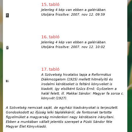
15. tabló
Jelenleg 4 kép van ebben a galériában.
Utoljára frissítve:
2007. nov 12. 09:59
16. tabló
Jelenleg 4 kép van ebben a galériában.
Utoljára frissítve:
2007. nov 12. 10:02
17. tabló
A Szövetség hivatalos lapja a Református
Diákmozgalom (1925) mellett hitmélyítő és
irodalmi kérdéseket is feltáró könyveket is
kiadott, így elsőként Szűcs Ernő: Győzelem a
halál felett, ill. Makkai Sándor: Magyar fa sorsa c.
könyvét (1927).
A Szövetség nemcsak saját, de egyházi kiadványokat is terjesztett.
Gondoskodott az ifjúság lelki táplálékáról, de fontosnak tartotta
figyelmüket a magyarság mindenkori nagy kérdéseire irányítani.
Ebben a munkában vállalt jelentős szerepet a Püski Sándor féle
Magyar Élet Könyvkiadó.