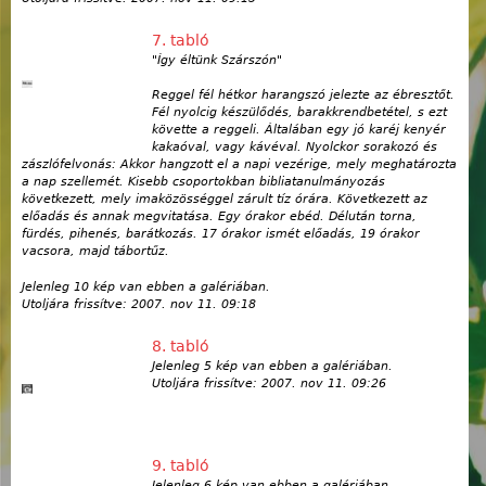
7. tabló
"Így éltünk Szárszón"
Reggel fél hétkor harangszó jelezte az ébresztőt.
Fél nyolcig készülődés, barakkrendbetétel, s ezt
követte a reggeli. Általában egy jó karéj kenyér
kakaóval, vagy kávéval. Nyolckor sorakozó és
zászlófelvonás: Akkor hangzott el a napi vezérige, mely meghatározta
a nap szellemét. Kisebb csoportokban bibliatanulmányozás
következett, mely imaközösséggel zárult tíz órára. Következett az
előadás és annak megvitatása. Egy órakor ebéd. Délután torna,
fürdés, pihenés, barátkozás. 17 órakor ismét előadás, 19 órakor
vacsora, majd tábortűz.
Jelenleg 10 kép van ebben a galériában.
Utoljára frissítve:
2007. nov 11. 09:18
8. tabló
Jelenleg 5 kép van ebben a galériában.
Utoljára frissítve:
2007. nov 11. 09:26
9. tabló
Jelenleg 6 kép van ebben a galériában.