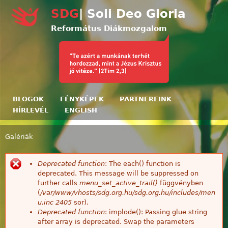
Ugrás a tartalomra
SDG
| Soli Deo Gloria
Református Diákmozgalom
BLOGOK
FÉNYKÉPEK
PARTNEREINK
HÍRLEVÉL
ENGLISH
Galériák
Jelenlegi hely
Deprecated function
: The each() function is
Hibaüzenet
deprecated. This message will be suppressed on
further calls
menu_set_active_trail()
függvényben
(
/var/www/vhosts/sdg.org.hu/sdg.org.hu/includes/men
u.inc
2405
sor).
Deprecated function
: implode(): Passing glue string
after array is deprecated. Swap the parameters