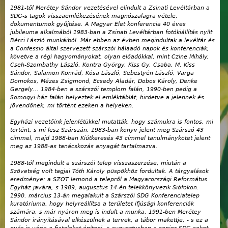
1981-től Merétey Sándor vezetésével elindult a Zsinati Levéltárban a
SDG-s tagok visszaemlékezésének magnószalagra vétele,
dokumentumok gyűjtése. A Magyar Élet konferencia 40 éves
jubileuma alkalmából 1983-ban a Zsinati Levéltárban fotókiállítás nyílt
Bérci László munkáiból. Már ebben az évben megindultak a levéltár és
a Confessio által szervezett szárszói hálaadó napok és konferenciák,
követve a régi hagyományokat, olyan előadókkal, mint Czine Mihály,
Cseh-Szombathy László, Kontra György, Kiss Gy. Csaba, M. Kiss
Sándor, Salamon Konrád, Kósa László, Sebestyén László, Varga
Domokos, Mézes Zsigmond, Ecsedy Aladár, Dobos Károly, Denke
Gergely... 1984-ben a szárszói templom falán, 1990-ben pedig a
Somogyi-ház falán helyeztek el emléktáblát, hirdetve a jelennek és
jövendőnek, mi történt ezeken a helyeken.
Egyházi vezetőink jelenlétükkel mutatták, hogy számukra is fontos, mi
történt, s mi lesz Szárszán. 1983-ban könyv jelent meg Szárszó 43
címmel, majd 1988-ban Kiútkeresés 43 címmel tanulmánykötet jelent
meg az 1988-as tanácskozás anyagát tartalmazva.
1988-tól megindult a szárszói telep visszaszerzése, miután a
Szövetség volt tagjai Tóth Károly püspökhöz fordultak. A tárgyalások
eredménye: a SZOT lemond a telepről a Magyarországi Református
Egyház javára, s 1989, augusztus 14-én telekkönyvezik Siófokon.
1990. március 13-án megalakult a Szárszói SDG Konferenciatelep
kuratóriuma, hogy helyreállítsa a területet ifjúsági konferenciák
számára, s már nyáron meg is indult a munka. 1991-ben Merétey
Sándor irányításával elkészülnek a tervek, a tábor makettje, - s ez a