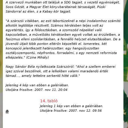
A szervező munkában ott találjuk a SDG tagjait, s vezető egyéniségét,
Soos Gézát, a Magyar Élet könyvbarátainak társaságát, Püski
Sándorral az élen, s a Kabay-kör tagjait.
"A szárszói vitákban, az esti tábortüzeknél a népi irodalomhoz számító
alkotók legtöbbje résztvett. Számos kérdésben teljes volt az
egyetértés, így a földosztásban, a szomszéd népekkel való
kapcsolatban, a művelődés kérdéseiben egyek voltak az érzületben, a
fasizmus elleni szolidaritásban, a fennálló helyzet elutasításában. De a
jövendő útjait több ponton eltérőn képzelték el. Ismeretes, két
koncepció jelentkezett határozottan: egy hangsúlyozottan
osztályszempontú, népfrontos, forradalmi, s egy nemzeti reformista
elképzelés." (Czine Mihály)
Nagy Sándor Béla nyilatkozata Szárszóról: "Ahol a szellem emberei
igaz szóval beszélnek, ott a lelkekben valami maradandó érték
támad..., amely tettekre serkentő hitté válik."
Jelenleg 4 kép van ebben a galériában.
Utoljára frissítve:
2007. nov 11. 20:04
14. tabló
Jelenleg 1 kép van ebben a galériában.
Utoljára frissítve:
2007. nov 12. 09:56