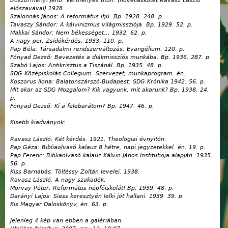
Böszörményi Jenő: Verőfényes úton. (novelláskötet Ravasz László
előszavával) 1928.
Szalonnás János: A református ifjú. Bp. 1928. 248. p.
Tavaszy Sándor: A kálvinizmus világmissziója. Bp. 1929. 52. p.
Makkai Sándor: Nem békességet... 1932. 62. p.
A nagy per. Zsidókérdés. 1933. 110. p.
Pap Béla: Társadalmi rendszerváltozás: Evangélium. 120. p.
Fónyad Dezső: Bevezetés a diákmissziós munkába. Bp. 1936. 287. p.
Szabó Lajos: Antikrisztus a Tiszánál. Bp. 1935. 48. p.
SDG Középiskolás Collegium. Szervezet, munkaprogram. én.
Koszorus Ilona: Balatonszárszó-Budapest: SDG Krónika 1942. 56. p.
Mit akar az SDG Mozgalom? Kik vagyunk, mit akarunk? Bp. 1938. 24.
p.
Fónyad Dezső: Ki a felebarátom? Bp. 1947. 46. p.
Kisebb kiadványok:
Ravasz László: Két kérdés. 1921. Theologiai évnyitón.
Pap Géza: Bibliaolvasó kalauz 8 hétre, napi jegyzetekkel. én. 19. p.
Pap Ferenc: Bibliaolvasó kalauz Kálvin János Institutioja alapján. 1935.
56. p.
Kiss Barnabás: Töltéssy Zoltán levelei. 1938.
Ravasz László: A nagy szakadék.
Morvay Péter: Református népfőiskolát! Bp. 1939. 48. p.
Darányi Lajos: Siess keresztyén lelki jót hallani. 1939. 39. p.
Kis Magyar Daloskönyv, én. 63. p.
Jelenleg 4 kép van ebben a galériában.