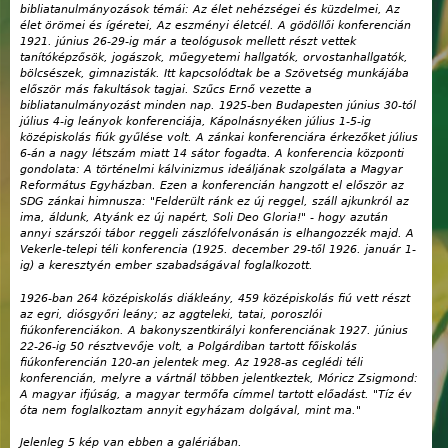
bibliatanulmányozások témái: Az élet nehézségei és küzdelmei, Az
élet örömei és ígéretei, Az eszményi életcél. A gödöllői konferencián
1921. június 26-29-ig már a teológusok mellett részt vettek
tanítóképzősök, jogászok, műegyetemi hallgatók, orvostanhallgatók,
bölcsészek, gimnazisták. Itt kapcsolódtak be a Szövetség munkájába
először más fakultások tagjai. Szűcs Ernő vezette a
bibliatanulmányozást minden nap. 1925-ben Budapesten június 30-tól
július 4-ig leányok konferenciája, Kápolnásnyéken július 1-5-ig
középiskolás fiúk gyűlése volt. A zánkai konferenciára érkezőket július
6-án a nagy létszám miatt 14 sátor fogadta. A konferencia központi
gondolata: A történelmi kálvinizmus ideáljának szolgálata a Magyar
Református Egyházban. Ezen a konferencián hangzott el először az
SDG zánkai himnusza: "Felderült ránk ez új reggel, száll ajkunkról az
ima, áldunk, Atyánk ez új napért, Soli Deo Gloria!" - hogy azután
annyi szárszói tábor reggeli zászlófelvonásán is elhangozzék majd. A
Vekerle-telepi téli konferencia (1925. december 29-től 1926. január 1-
ig) a keresztyén ember szabadságával foglalkozott.
1926-ban 264 középiskolás diákleány, 459 középiskolás fiú vett részt
az egri, diósgyőri leány; az aggteleki, tatai, poroszlói
fiúkonferenciákon. A bakonyszentkirályi konferenciának 1927. június
22-26-ig 50 résztvevője volt, a Polgárdiban tartott főiskolás
fiúkonferencián 120-an jelentek meg. Az 1928-as ceglédi téli
konferencián, melyre a vártnál többen jelentkeztek, Móricz Zsigmond:
A magyar ifjúság, a magyar termőfa címmel tartott előadást. "Tíz év
óta nem foglalkoztam annyit egyházam dolgával, mint ma."
Jelenleg 5 kép van ebben a galériában.