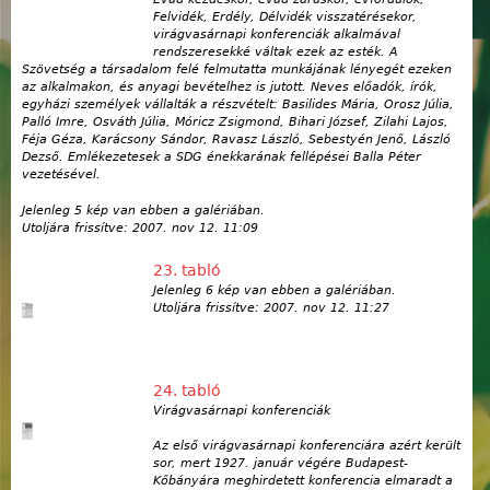
Felvidék, Erdély, Délvidék visszatérésekor,
virágvasárnapi konferenciák alkalmával
rendszeresekké váltak ezek az esték. A
Szövetség a társadalom felé felmutatta munkájának lényegét ezeken
az alkalmakon, és anyagi bevételhez is jutott. Neves előadók, írók,
egyházi személyek vállalták a részvételt: Basilides Mária, Orosz Júlia,
Palló Imre, Osváth Júlia, Móricz Zsigmond, Bihari József, Zilahi Lajos,
Féja Géza, Karácsony Sándor, Ravasz László, Sebestyén Jenő, László
Dezső. Emlékezetesek a SDG énekkarának fellépései Balla Péter
vezetésével.
Jelenleg 5 kép van ebben a galériában.
Utoljára frissítve:
2007. nov 12. 11:09
23. tabló
Jelenleg 6 kép van ebben a galériában.
Utoljára frissítve:
2007. nov 12. 11:27
24. tabló
Virágvasárnapi konferenciák
Az első virágvasárnapi konferenciára azért került
sor, mert 1927. január végére Budapest-
Kőbányára meghirdetett konferencia elmaradt a