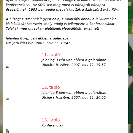
nyár is várja a fiatalokat építeni, s augusztusban a senior SDG-seket
konferenciázni. Az SDG-sek még most is hónapról-hónapra
összejönnek, 1983-ban pedig megalakították a Szárszói Baráti Kört.
A hűséges Istennek legyen hála, s munkálja annak a lelkületnek a
kialakulását Szárszón, mely eddig is jellemezte a konferenciákat!
Találják meg ott sokan életüknek Megváltóját, értelmét!
Jelenleg 8 kép van ebben a galériában.
Utoljára frissítve:
2007. nov 11. 19:47
11. tabló
Jelenleg 3 kép van ebben a galériában.
Utoljára frissítve:
2007. nov 11. 19:57
12. tabló
Jelenleg 5 kép van ebben a galériában.
Utoljára frissítve:
2007. nov 11. 20:00
13. tabló
Konferenciák