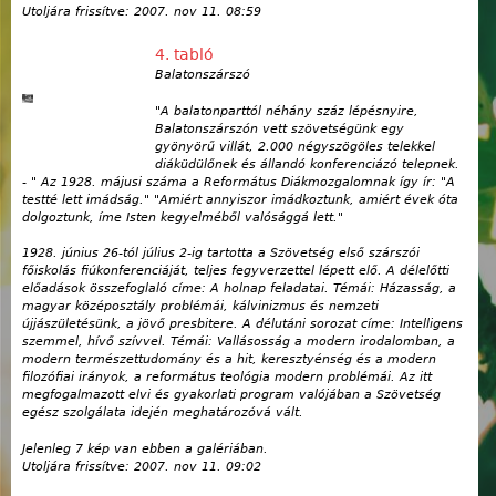
Utoljára frissítve:
2007. nov 11. 08:59
4. tabló
Balatonszárszó
"A balatonparttól néhány száz lépésnyire,
Balatonszárszón vett szövetségünk egy
gyönyörű villát, 2.000 négyszögöles telekkel
diáküdülőnek és állandó konferenciázó telepnek.
- " Az 1928. májusi száma a Református Diákmozgalomnak így ír: "A
testté lett imádság." "Amiért annyiszor imádkoztunk, amiért évek óta
dolgoztunk, íme Isten kegyelméből valósággá lett."
1928. június 26-tól július 2-ig tartotta a Szövetség első szárszói
főiskolás fiúkonferenciáját, teljes fegyverzettel lépett elő. A délelőtti
előadások összefoglaló címe: A holnap feladatai. Témái: Házasság, a
magyar középosztály problémái, kálvinizmus és nemzeti
újjászületésünk, a jövő presbitere. A délutáni sorozat címe: Intelligens
szemmel, hívő szívvel. Témái: Vallásosság a modern irodalomban, a
modern természettudomány és a hit, keresztyénség és a modern
filozófiai irányok, a református teológia modern problémái. Az itt
megfogalmazott elvi és gyakorlati program valójában a Szövetség
egész szolgálata idején meghatározóvá vált.
Jelenleg 7 kép van ebben a galériában.
Utoljára frissítve:
2007. nov 11. 09:02