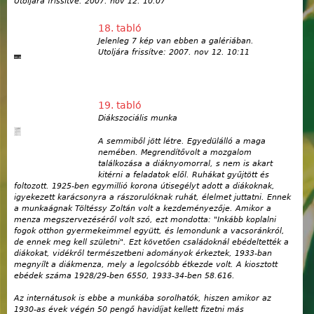
Utoljára frissítve:
2007. nov 12. 10:07
18. tabló
Jelenleg 7 kép van ebben a galériában.
Utoljára frissítve:
2007. nov 12. 10:11
19. tabló
Diákszociális munka
A semmiből jött létre. Egyedülálló a maga
nemében. Megrendítővolt a mozgalom
találkozása a diáknyomorral, s nem is akart
kitérni a feladatok elől. Ruhákat gyűjtött és
foltozott. 1925-ben egymillió korona útisegélyt adott a diákoknak,
igyekezett karácsonyra a rászorulóknak ruhát, élelmet juttatni. Ennek
a munkaágnak Töltéssy Zoltán volt a kezdeményezője. Amikor a
menza megszervezéséről volt szó, ezt mondotta: "Inkább koplalni
fogok otthon gyermekeimmel együtt, és lemondunk a vacsoránkról,
de ennek meg kell születni". Ezt követően családoknál ebédeltették a
diákokat, vidékről természetbeni adományok érkeztek, 1933-ban
megnyílt a diákmenza, mely a legolcsóbb étkezde volt. A kiosztott
ebédek száma 1928/29-ben 6550, 1933-34-ben 58.616.
Az internátusok is ebbe a munkába sorolhatók, hiszen amikor az
1930-as évek végén 50 pengő havidíjat kellett fizetni más