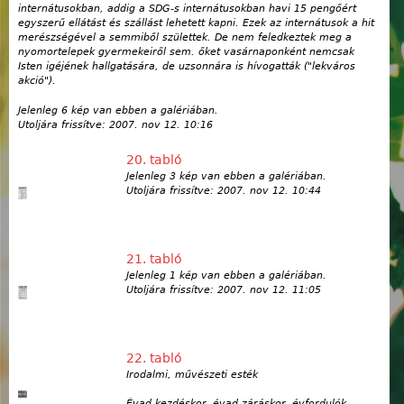
internátusokban, addig a SDG-s internátusokban havi 15 pengőért
egyszerű ellátást és szállást lehetett kapni. Ezek az internátusok a hit
merészségével a semmiből születtek. De nem feledkeztek meg a
nyomortelepek gyermekeiről sem. őket vasárnaponként nemcsak
Isten igéjének hallgatására, de uzsonnára is hívogatták ("lekváros
akció").
Jelenleg 6 kép van ebben a galériában.
Utoljára frissítve:
2007. nov 12. 10:16
20. tabló
Jelenleg 3 kép van ebben a galériában.
Utoljára frissítve:
2007. nov 12. 10:44
21. tabló
Jelenleg 1 kép van ebben a galériában.
Utoljára frissítve:
2007. nov 12. 11:05
22. tabló
Irodalmi, művészeti esték
Évad kezdéskor, évad záráskor, évfordulók,