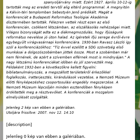
spanyoljárvány miatt. Ezért 1927. április 10-12-ig
tartották meg az eredeti tervtől alig eltérő programmal. A megnyitón
a Kálvin-téri templomban Sebestyén Jenő prédikált. Magát a
konferenciát a Budapesti Református Teológiai Akadémia
dísztermében tartották. Félezren vettek részt ezen az első
konferencián, csökkent létszámban, az elszállásolás nehézségei miatt.
Világos bizonyságát adta ez a diákmegmozdulás, hogy ifjúságunk
református nevelése jó úton halad. Az ígéretek ifjú serege évről-évre
egybegyűlt virágvasárnapi konferenciára. 1930-ban Ravasz László így
szól a konferenciázókhoz: "Tíz évvel ezelőtt a SDG szövetség első
munkásai a dolgozószobámban jöttek össze. Most a szobámban már
nem férnének, de azért a szívemben elférnek most is mindnyájan." A
nagy létszámú konferenciákat időben és jól szervezték meg.
Példaként 1932-ben a következőkre kellett figyelni:
bibliatanulmányozás, a megszállott területekről érkezőkkel
foglalkozás, iratterjesztés, kirándulások vezetése, a Nemzeti Múzeum
előtti fényképezéshez csoportosulási engedély megszerzése. A
Nemzeti Múzeum lépcsőjén minden esztendőben fényképen
örökítették meg a résztvevőket. A konferenciák a mozgalom
elmélyülését szolgálták.
Jelenleg 2 kép van ebben a galériában.
Utoljára frissítve:
2007. nov 12. 14:10
[description]
Jelenleg 0 kép van ebben a galériában.