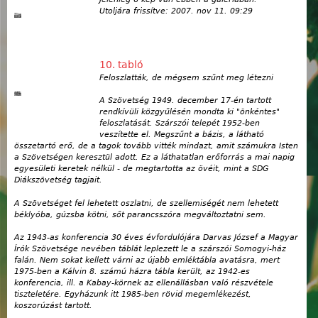
Utoljára frissítve:
2007. nov 11. 09:29
10. tabló
Feloszlatták, de mégsem szűnt meg létezni
A Szövetség 1949. december 17-én tartott
rendkívüli közgyűlésén mondta ki "önkéntes"
feloszlatását. Szárszói telepét 1952-ben
veszítette el. Megszűnt a bázis, a látható
összetartó erő, de a tagok tovább vitték mindazt, amit számukra Isten
a Szövetségen keresztül adott. Ez a láthatatlan erőforrás a mai napig
egyesületi keretek nélkül - de megtartotta az övéit, mint a SDG
Diákszövetség tagjait.
A Szövetséget fel lehetett oszlatni, de szellemiségét nem lehetett
béklyóba, gúzsba kötni, sőt parancsszóra megváltoztatni sem.
Az 1943-as konferencia 30 éves évfordulójára Darvas József a Magyar
Írók Szövetsége nevében táblát leplezett le a szárszói Somogyi-ház
falán. Nem sokat kellett várni az újabb emléktábla avatásra, mert
1975-ben a Kálvin 8. számú házra tábla került, az 1942-es
konferencia, ill. a Kabay-körnek az ellenállásban való részvétele
tiszteletére. Egyházunk itt 1985-ben rövid megemlékezést,
koszorúzást tartott.