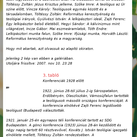
Töltéssy Zoltán: Jézus Krisztus jelleme, Szőke Imre: A teológus az Úr
színe előtt, Vincze Károly: Teológusok egymás között és a
társadalomban, Töltéssy Zoltán: Református keresztyénség és
teológiai irányok, Gyülvészi István: A lelkipásztori ideál, Zajti Ferenc:
Egy lelkipásztor belső életéből, Hegyi Sándor: A kálvinizmus mint
világnézet, Incze Gábor: Mai eszmeáramlatok, Tóth Endre:
Lelkipásztori munka falun, Szőke Imre: Ifjúsági munka, Horváth László:
Református keresztyénség és a magyarság.
Hogy mit akartak, azt olvassuk az alapító okiraton.
Jelenleg 2 kép van ebben a galériában.
Utoljára frissítve:
2007. nov 10. 23:28
3. tabló
Konferenciák 1928 előtt
1922, június 28-tól július 2-ig Sárospatakon,
Erdőbényén, Olaszliszkán, Vámosújfalun tartották
a teológusok második országos konferenciáját. A
konferencia elnökévé Zajti Ferenc legidősebb
teológust (Budapest) választották.
1921. január 25-én egynapos téli konferenciát tartott az SDG
Budapesten. A gönci konferencia (1923) június 28-án kezdődött és
négy napig tartott 60 résztvevővel, Kováts J. István teológiai igazgató
elnöklete mellett, Töltéssy Zoltán rendezésében. A