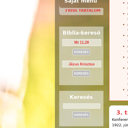
Saját menü
FRISS TARTALOM
Biblia-kereső
Keresés
Keresés
3. 
Konferen
1922, jú