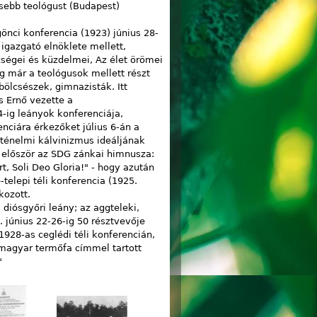
ősebb teológust (Budapest)
önci konferencia (1923) június 28-
 igazgató elnöklete mellett,
ségei és küzdelmei, Az élet örömei
ig már a teológusok mellett részt
ölcsészek, gimnazisták. Itt
s Ernő vezette a
-ig leányok konferenciája,
enciára érkezőket július 6-án a
rténelmi kálvinizmus ideáljának
 először az SDG zánkai himnusza:
rt, Soli Deo Gloria!" - hogy azután
telepi téli konferencia (1925.
kozott.
 diósgyőri leány; az aggteleki,
. június 22-26-ig 50 résztvevője
1928-as ceglédi téli konferencián,
 magyar termőfa címmel tartott
"