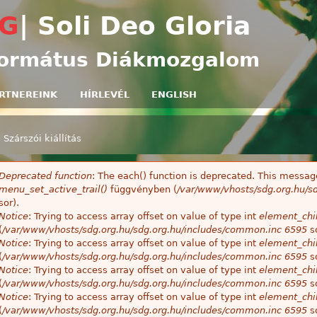
Ugrás a tartalomra
G
| Soli Deo Gloria
ormátus Diákmozgalom
RTNEREINK
HÍRLEVÉL
ENGLISH
»
Szárszói kiállítás
egi hely
Deprecated function
: The each() function is deprecated. This message
ibaüzenet
menu_set_active_trail()
függvényben (
/var/www/vhosts/sdg.org.hu/sd
sor).
Notice
: Trying to access array offset on value of type int
element_chil
(
/var/www/vhosts/sdg.org.hu/sdg.org.hu/includes/common.inc
6595
so
Notice
: Trying to access array offset on value of type int
element_chil
(
/var/www/vhosts/sdg.org.hu/sdg.org.hu/includes/common.inc
6595
so
Notice
: Trying to access array offset on value of type int
element_chil
(
/var/www/vhosts/sdg.org.hu/sdg.org.hu/includes/common.inc
6595
so
Notice
: Trying to access array offset on value of type int
element_chil
(
/var/www/vhosts/sdg.org.hu/sdg.org.hu/includes/common.inc
6595
so