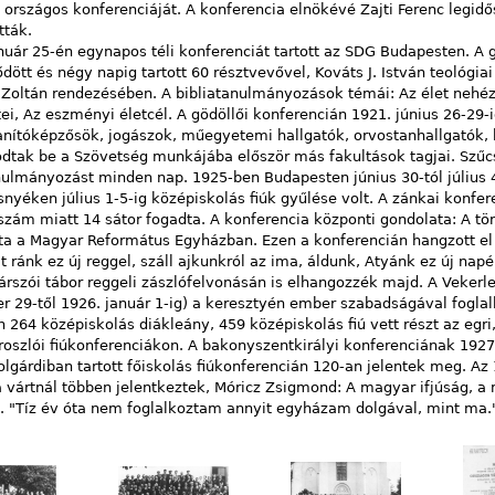
országos konferenciáját. A konferencia elnökévé Zajti Ferenc legid
tták.
nuár 25-én egynapos téli konferenciát tartott az SDG Budapesten. A g
dött és négy napig tartott 60 résztvevővel, Kováts J. István teológiai
 Zoltán rendezésében. A bibliatanulmányozások témái: Az élet nehéz
tei, Az eszményi életcél. A gödöllői konferencián 1921. június 26-29-
anítóképzősök, jogászok, műegyetemi hallgatók, orvostanhallgatók, b
dtak be a Szövetség munkájába először más fakultások tagjai. Szűc
nulmányozást minden nap. 1925-ben Budapesten június 30-tól július 4
nyéken július 1-5-ig középiskolás fiúk gyűlése volt. A zánkai konfer
szám miatt 14 sátor fogadta. A konferencia központi gondolata: A tö
ta a Magyar Református Egyházban. Ezen a konferencián hangzott el
lt ránk ez új reggel, száll ajkunkról az ima, áldunk, Atyánk ez új napé
árszói tábor reggeli zászlófelvonásán is elhangozzék majd. A Vekerle-
 29-től 1926. január 1-ig) a keresztyén ember szabadságával foglal
 264 középiskolás diákleány, 459 középiskolás fiú vett részt az egri,
oroszlói fiúkonferenciákon. A bakonyszentkirályi konferenciának 1927
Polgárdiban tartott főiskolás fiúkonferencián 120-an jelentek meg. Az 
 vártnál többen jelentkeztek, Móricz Zsigmond: A magyar ifjúság, a
. "Tíz év óta nem foglalkoztam annyit egyházam dolgával, mint ma.