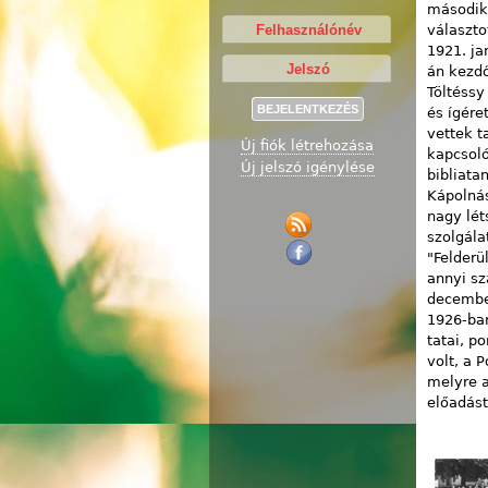
második 
választo
1921. ja
án kezdő
Töltéssy
és ígére
vettek t
Új fiók létrehozása
kapcsoló
Új jelszó igénylése
bibliata
Kápolnás
nagy lét
szolgála
"Felderü
annyi sz
december
1926-ban
tatai, p
volt, a 
melyre a
előadást