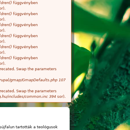
dren()
függvényben
r).
dren()
függvényben
r).
dren()
függvényben
r).
dren()
függvényben
r).
dren()
függvényben
r).
dren()
függvényben
r).
deprecated. Swap the parameters
/Drupal/gmap/GmapDefaults.php
107
deprecated. Swap the parameters
g.hu/includes/common.inc
394
sor).
sújfalun tartották a teológusok