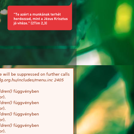
 will be suppressed on further calls
g.org.hu/includes/menu.inc
2405
dren()
függvényben
r).
dren()
függvényben
r).
dren()
függvényben
r).
dren()
függvényben
r).