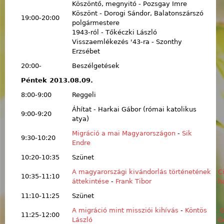
Köszöntő, megnyitó - Pozsgay Imre
Köszönt - Dorogi Sándor, Balatonszárszó
19:00-20:00
polgármestere
1943-ról - Tőkéczki László
Visszaemlékezés '43-ra - Szonthy
Erzsébet
20:00-
Beszélgetések
Péntek 2013.08.09.
8:00-9:00
Reggeli
Áhítat - Harkai Gábor (római katolikus
9:00-9:20
atya)
Migráció a mai Magyarországon
-
Sik
9:30-10:20
Endre
10:20-10:35
Szünet
A magyarországi kivándorlás történetének
C
10:35-11:10
áttekintése
-
Frank Tibor
h
11:10-11:25
Szünet
A migráció mint missziói kihívás
-
Köntös
G
11:25-12:00
László
G