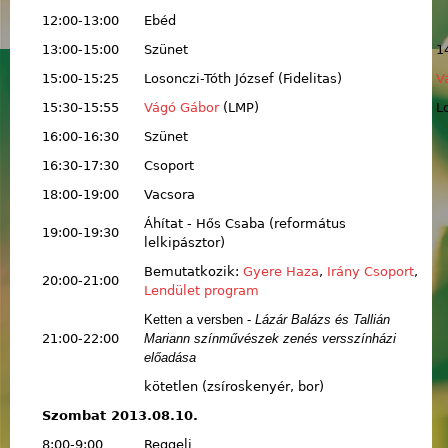
12:00-13:00
Ebéd
13:00-15:00
Szünet
1
15:00-15:25
Losonczi-Tóth József (Fidelitas)
V
15:30-15:55
Vágó Gábor
(LMP)
L
16:00-16:30
Szünet
16:30-17:30
Csoport
18:00-19:00
Vacsora
Áhítat - Hős Csaba (református
19:00-19:30
lelkipásztor)
Bemutatkozik:
Gyere Haza
,
Irány Csoport
,
20:00-21:00
Lendület program
Ketten a versben -
Lázár Balázs és Tallián
21:00-22:00
Mariann színművészek zenés versszínházi
előadása
kötetlen (zsíroskenyér, bor)
Szombat 2013.08.10.
8:00-9:00
Reggeli