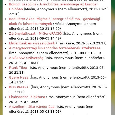
Bokodi Szabolcs - A mobilitás jelentősége az Európai
Unióban
(Média,
Anonymous (nem ellenőrzött)
, 2013-10-21
22:18)
Bod Péter Ákos: Migráció, peregrináció ma - gazdasági
okok és következmények
(Média,
Anonymous (nem
ellenőrzött)
, 2013-10-21 17:29)
Zárónyilatkozat - MIGeneRÁCIÓ
(Írás,
Anonymous (nem
ellenőrzött)
, 2013-09-05 14:49)
Elmentünk és visszajöttünk
(Írás,
kávé
, 2013-08-13 23:37)
A magyarországi kivándorlás történetének áttekintése
(Írás,
Anonymous (nem ellenőrzött)
, 2013-08-03 18:50)
A VÁLASZ Szövetség
(Írás,
Anonymous (nem ellenőrzött)
,
2013-08-01 15:31)
Frank Tibor
(Írás,
Anonymous (nem ellenőrzött)
, 2013-06-
20 21:18)
Gyere Haza
(Írás,
Anonymous (nem ellenőrzött)
, 2013-06-
14 17:34)
Kiss Paszkál
(Írás,
Anonymous (nem ellenőrzött)
, 2013-06-
11 22:08)
Elvándorlás lélektana
(Írás,
Anonymous (nem ellenőrzött)
,
2013-06-07 13:06)
A szellemi tőke vándorlása
(Írás,
Anonymous (nem
ellenőrzött)
, 2013-05-08 18:01)