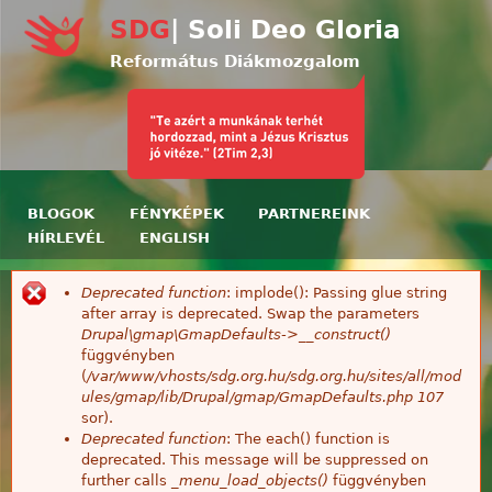
Ugrás a tartalomra
SDG
| Soli Deo Gloria
Református Diákmozgalom
BLOGOK
FÉNYKÉPEK
PARTNEREINK
HÍRLEVÉL
ENGLISH
Deprecated function
: implode(): Passing glue string
Hibaüzenet
after array is deprecated. Swap the parameters
Drupal\gmap\GmapDefaults->__construct()
függvényben
(
/var/www/vhosts/sdg.org.hu/sdg.org.hu/sites/all/mod
ules/gmap/lib/Drupal/gmap/GmapDefaults.php
107
sor).
Deprecated function
: The each() function is
deprecated. This message will be suppressed on
further calls
_menu_load_objects()
függvényben