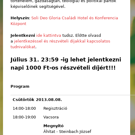
történelem, gazdaságtan, teológia) és politikai pártok
képviselőinek segítségével.
Helyszín
:
Soli Deo Gloria Családi Hotel és Konferencia
Központ
Jelentkezni
ide kattintva
tudsz. Előtte olvasd
a
jelentkezéssel és részvételi díjakkal kapcsolatos
tudnivalókat
.
Július 31. 23:59 -ig lehet jelentkezni
napi 1000 Ft-os részvételi díjért!!!
Program
Csütörtök 2013.08.08.
14:00-18:00
Regisztráció
18:00-19:00
Vacsora
Megnyitó
Áhítat - Steinbach József