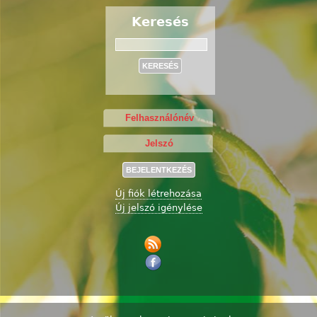
Keresés
Keresés
Új fiók létrehozása
Új jelszó igénylése