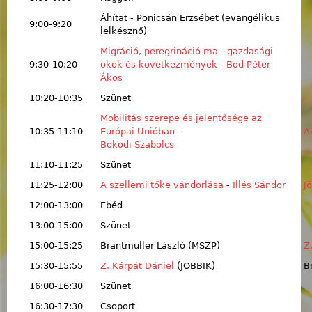
Áhítat - Ponicsán Erzsébet (evangélikus
9:00-9:20
lelkésznő)
Migráció, peregrináció ma - gazdasági
9:30-10:20
okok és következmények
-
Bod Péter
Ákos
10:20-10:35
Szünet
Mobilitás szerepe és jelentősége az
10:35-11:10
Európai Unióban
–
A
Bokodi Szabolcs
11:10-11:25
Szünet
11:25-12:00
A szellemi tőke vándorlása
-
Illés Sándor
J
12:00-13:00
Ebéd
13:00-15:00
Szünet
15:00-15:25
Brantmüller László (MSZP)
Z
15:30-15:55
Z. Kárpát Dániel
(JOBBIK)
B
16:00-16:30
Szünet
16:30-17:30
Csoport