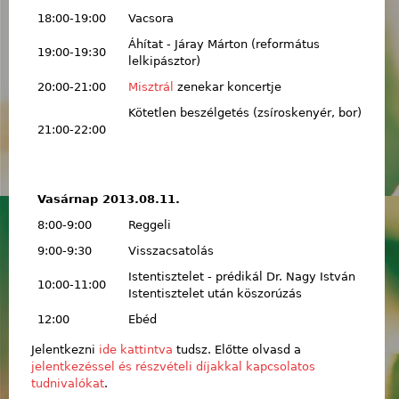
18:00-19:00
Vacsora
Áhítat - Járay Márton (református
19:00-19:30
lelkipásztor)
20:00-21:00
Misztrál
zenekar koncertje
Kötetlen beszélgetés (zsíroskenyér, bor)
21:00-22:00
Vasárnap 2013.08.11.
8:00-9:00
Reggeli
9:00-9:30
Visszacsatolás
Istentisztelet - prédikál Dr. Nagy István
10:00-11:00
Istentisztelet után köszorúzás
12:00
Ebéd
Jelentkezni
ide kattintva
tudsz. Előtte olvasd a
jelentkezéssel és részvételi díjakkal kapcsolatos
tudnivalókat
.