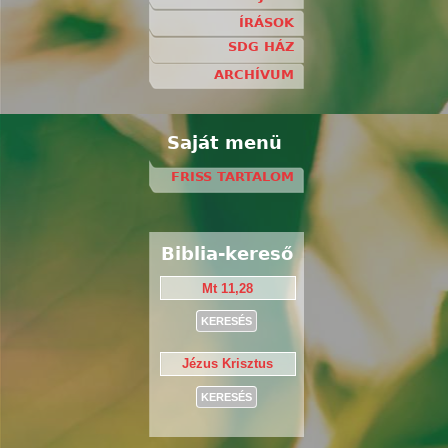
ÍRÁSOK
SDG HÁZ
ARCHÍVUM
Saját menü
FRISS TARTALOM
Biblia-kereső