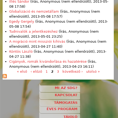
Illés Sándor
(Írás,
Anonymous (nem ellenőrzött)
, 2013-05-
08 17:58)
Globalizáció és nemzetállam
(Írás,
Anonymous (nem
ellenőrzött)
, 2013-05-08 17:57)
Egedy Gergely
(Írás,
Anonymous (nem ellenőrzött)
, 2013-
05-08 17:54)
Tudnivalók a jelentkezéshez
(Írás,
Anonymous (nem
ellenőrzött)
, 2013-05-01 23:25)
A migráció mint missziói kihívás
(Írás,
Anonymous (nem
ellenőrzött)
, 2013-04-27 11:40)
Köntös László
(Írás,
Anonymous (nem ellenőrzött)
, 2013-
04-27 11:38)
Cigányok, romák kivándorlása és hazatérése
(Írás,
Anonymous (nem ellenőrzött)
, 2013-04-23 16:11)
« első
‹ előző
1
2
3
következő ›
utolsó »
Oldalak
MI AZ SDG?
KAPCSOLAT
TÁMOGATÁS
ÉVES PROGRAM
TÁJOLÓ