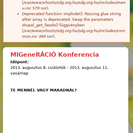
(
/var/www/vhosts/sdg.org.hu/sdg.org.hu/includes/men
u.inc
579
sor).
Deprecated function
: implode(): Passing glue string
after array is deprecated. Swap the parameters
drupal_get_feeds()
függvényben
(
/var/www/vhosts/sdg.org.hu/sdg.org.hu/includes/com
mon.inc
394
sor).
MIGeneRÁCIÓ Konferencia
Időpont:
2013. augusztus 8. csütörtök
-
2013. augusztus 11.
vasárnap
TE MENNÉL VAGY MARADNÁL?