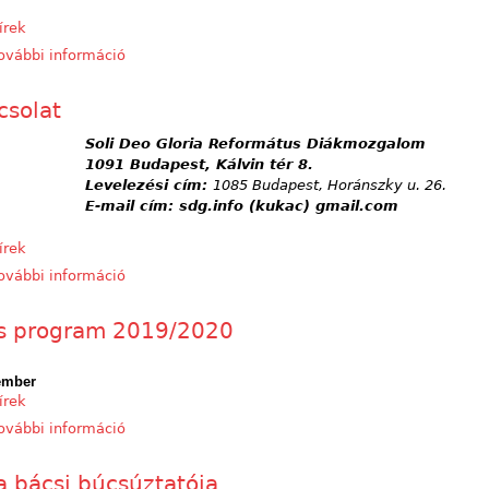
írek
ovábbi információ
Új honlap tartalommal kapcsolatosan
csolat
Soli Deo Gloria Református Diákmozgalom
1091 Budapest, Kálvin tér 8.
Levelezési cím:
1085 Budapest, Horánszky u. 26.
E-mail cím: sdg.info (kukac) gmail.com
írek
ovábbi információ
Kapcsolat tartalommal kapcsolatosan
s program 2019/2020
ember
írek
ovábbi információ
Éves program 2019/2020 tartalommal kapcsolatos
a bácsi búcsúztatója