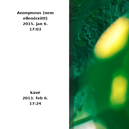
Anonymous (nem
ellenőrzött)
2015. jan 6.
17:03
sta bácsi búcsúztatója tartalommal
pcsolatosan
kávé
2013. feb 6.
17:24