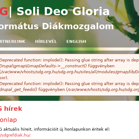
Ugrás a tartalomra
G
| Soli Deo Gloria
ormátus Diákmozgalom
RTNEREINK
HÍRLEVÉL
ENGLISH
Deprecated function
: implode(): Passing glue string after array is 
ibaüzenet
Drupal\gmap\GmapDefaults->__construct()
függvényben
(
/var/www/vhosts/sdg.org.hu/sdg.org.hu/sites/all/modules/gmap/lib
sor).
Deprecated function
: implode(): Passing glue string after array is 
drupal_get_feeds()
függvényben (
/var/www/vhosts/sdg.org.hu/sdg.or
 hírek
honlap
 aktuális híreit, információit új honlapunkon éritek el:
//sdgrefdiak.hu/