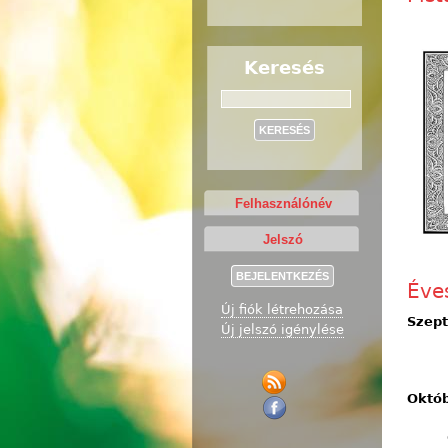
Keresés
Keresés
Éve
Új fiók létrehozása
Szep
Új jelszó igénylése
Októ