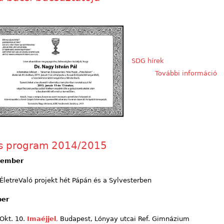
SDG hírek
További információ
Pi
ka
s program 2014/2015
tember
ÉletreValó projekt hét Pápán és a Sylvesterben
ber
Okt. 10.
Imaéjjel
,
Budapest, Lónyay utcai Ref. Gimnázium