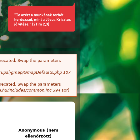
deprecated. Swap the parameters
/Drupal/gmap/GmapDefaults.php
107
deprecated. Swap the parameters
g.hu/includes/common.inc
394
sor).
Anonymous (nem
ellenőrzött)