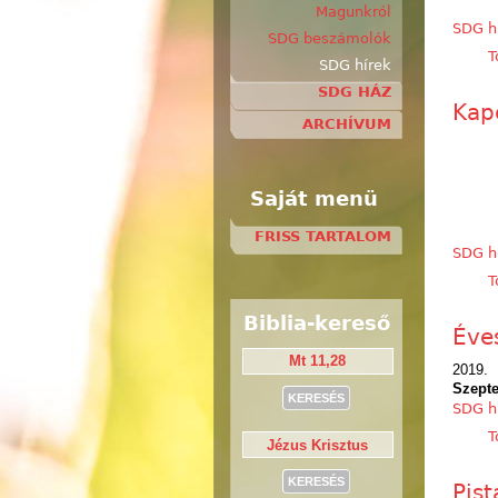
Magunkról
SDG h
SDG beszámolók
T
SDG hírek
SDG HÁZ
Kap
ARCHÍVUM
Saját menü
FRISS TARTALOM
SDG h
T
Biblia-kereső
Éve
2019.
Szept
SDG h
T
Pist