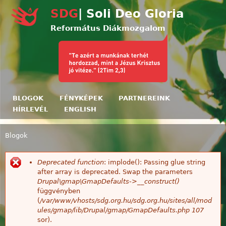
Ugrás a tartalomra
SDG
| Soli Deo Gloria
Református Diákmozgalom
BLOGOK
FÉNYKÉPEK
PARTNEREINK
HÍRLEVÉL
ENGLISH
Blogok
Jelenlegi hely
Deprecated function
: implode(): Passing glue string
Hibaüzenet
after array is deprecated. Swap the parameters
Drupal\gmap\GmapDefaults->__construct()
függvényben
(
/var/www/vhosts/sdg.org.hu/sdg.org.hu/sites/all/mod
ules/gmap/lib/Drupal/gmap/GmapDefaults.php
107
sor).