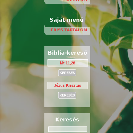
Saját menü
FRISS TARTALOM
Biblia-kereső
Keresés
Keresés