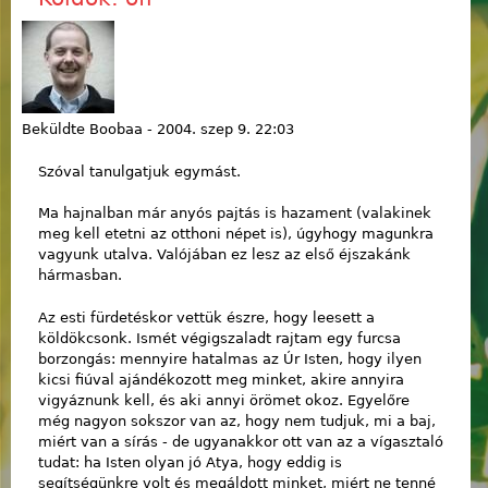
Beküldte
Boobaa
-
2004. szep 9. 22:03
Szóval tanulgatjuk egymást.
Ma hajnalban már anyós pajtás is hazament (valakinek
meg kell etetni az otthoni népet is), úgyhogy magunkra
vagyunk utalva. Valójában ez lesz az első éjszakánk
hármasban.
Az esti fürdetéskor vettük észre, hogy leesett a
köldökcsonk. Ismét végigszaladt rajtam egy furcsa
borzongás: mennyire hatalmas az Úr Isten, hogy ilyen
kicsi fiúval ajándékozott meg minket, akire annyira
vigyáznunk kell, és aki annyi örömet okoz. Egyelőre
még nagyon sokszor van az, hogy nem tudjuk, mi a baj,
miért van a sírás - de ugyanakkor ott van az a vígasztaló
tudat: ha Isten olyan jó Atya, hogy eddig is
segítségünkre volt és megáldott minket, miért ne tenné