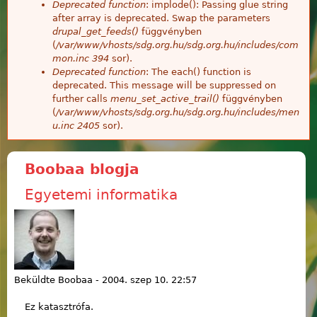
Deprecated function
: implode(): Passing glue string
after array is deprecated. Swap the parameters
drupal_get_feeds()
függvényben
(
/var/www/vhosts/sdg.org.hu/sdg.org.hu/includes/com
mon.inc
394
sor).
Deprecated function
: The each() function is
deprecated. This message will be suppressed on
further calls
menu_set_active_trail()
függvényben
(
/var/www/vhosts/sdg.org.hu/sdg.org.hu/includes/men
u.inc
2405
sor).
Boobaa blogja
Egyetemi informatika
Beküldte
Boobaa
-
2004. szep 10. 22:57
Ez katasztrófa.