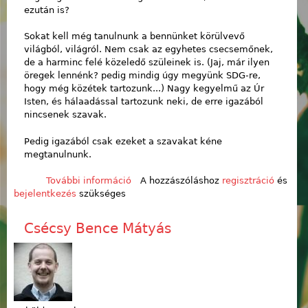
ezután is?
Sokat kell még tanulnunk a bennünket körülvevő
világból, világról. Nem csak az egyhetes csecsemőnek,
de a harminc felé közeledő szüleinek is. (Jaj, már ilyen
öregek lennénk? pedig mindig úgy megyünk SDG-re,
hogy még közétek tartozunk...) Nagy kegyelmű az Úr
Isten, és hálaadással tartozunk neki, de erre igazából
nincsenek szavak.
Pedig igazából csak ezeket a szavakat kéne
megtanulnunk.
További információ
Köldök: off tartalommal
A hozzászóláshoz
regisztráció
és
bejelentkezés
szükséges
kapcsolatosan
Csécsy Bence Mátyás