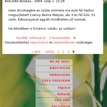
Beküldte
Boobaa
-
2004. szep 1. 21:29
Isten dicsőségére és szülei örömére ma este fél hatkor
megszületett Csécsy Bence Mátyás, aki 3 és fél kiló, 53
centi. Édesanyjával együtt mindketten jól vannak.
Ha bővebben is kíváncsi valaki, az szóljon!
További információ
Csécsy Bence Mátyás tartalommal
2 hozzászólás
A
hozzászóláshoz
regisztráció
kapcsolatosan
és
bejelentkezés
szükséges
« első
‹ előző
1
2
3
4
Oldalak
MI AZ SDG?
KAPCSOLAT
TÁMOGATÁS
ÉVES PROGRAM
TÁJOLÓ
ÍRÁSOK
SDG HÁZ
ARCHÍVUM