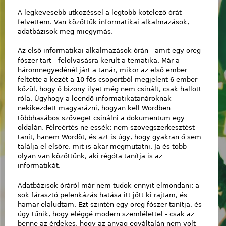
A legkevesebb ütközéssel a legtöbb kötelező órát
felvettem. Van közöttük informatikai alkalmazások,
adatbázisok meg miegymás.
Az első informatikai alkalmazások órán - amit egy öreg
fószer tart - felolvasásra került a tematika. Már a
háromnegyedénél járt a tanár, mikor az első ember
feltette a kezét a 10 fős csoportból megjelent 6 ember
közül, hogy ő bizony ilyet még nem csinált, csak hallott
róla. Úgyhogy a leendő informatikatanároknak
nekikezdett magyarázni, hogyan kell Wordben
többhasábos szöveget csinálni a dokumentum egy
oldalán. Félreértés ne essék: nem szövegszerkesztést
tanít, hanem Wordöt, és azt is úgy, hogy gyakran ő sem
találja el elsőre, mit is akar megmutatni. Ja és több
olyan van közöttünk, aki régóta tanítja is az
informatikát.
Adatbázisok óráról már nem tudok ennyit elmondani: a
sok fárasztó pelenkázás hatása itt jött ki rajtam, és
hamar elaludtam. Ezt szintén egy öreg fószer tanítja, és
úgy tűnik, hogy eléggé modern szemlélettel - csak az
benne az érdekes, hogy az anyag egyáltalán nem volt