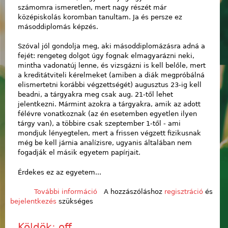
számomra ismeretlen, mert nagy részét már
középiskolás koromban tanultam. Ja és persze ez
másoddiplomás képzés.
Szóval jól gondolja meg, aki másoddiplomázásra adná a
fejét: rengeteg dolgot úgy fognak elmagyarázni neki,
mintha vadonatúj lenne, és vizsgázni is kell belőle, mert
a kreditátviteli kérelmeket (amiben a diák megpróbálná
elismertetni korábbi végzettségét) augusztus 23-ig kell
beadni, a tárgyakra meg csak aug. 21-től lehet
jelentkezni. Mármint azokra a tárgyakra, amik az adott
félévre vonatkoznak (az én esetemben egyetlen ilyen
tárgy van), a többire csak szeptember 1-től - ami
mondjuk lényegtelen, mert a frissen végzett fizikusnak
még be kell járnia analízisre, ugyanis általában nem
fogadják el másik egyetem papírjait.
Érdekes ez az egyetem...
További információ
Egyetemi informatika tartalommal
A hozzászóláshoz
regisztráció
és
bejelentkezés
szükséges
kapcsolatosan
Köldök: off