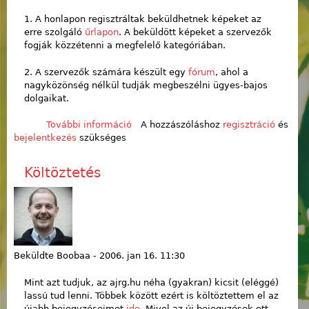
1. A honlapon regisztráltak beküldhetnek képeket az
erre szolgáló
űrlapon
. A beküldött képeket a szervezők
fogják közzétenni a megfelelő kategóriában.
2. A szervezők számára készült egy
fórum
, ahol a
nagyközönség nélkül tudják megbeszélni ügyes-bajos
dolgaikat.
További információ
Újabb szolgáltatás: képbeküldés,
A hozzászóláshoz
regisztráció
és
bejelentkezés
szükséges
szervezői fórum tartalommal
kapcsolatosan
Költöztetés
Beküldte
Boobaa
-
2006. jan 16. 11:30
Mint azt tudjuk, az ajrg.hu néha (gyakran) kicsit (eléggé)
lassú tud lenni. Többek között ezért is költöztettem el az
újabb bejegyzéseimet
ide
. Mivel az új bejegyzések ott