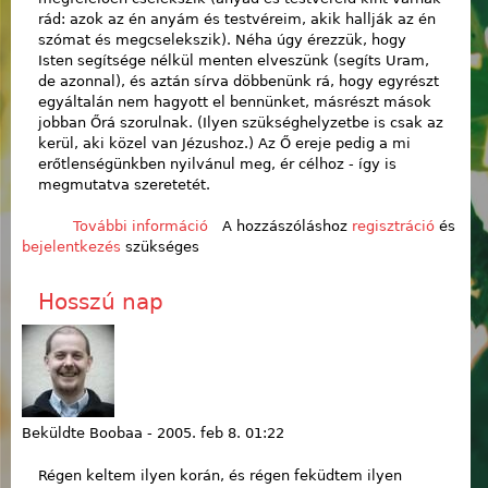
rád: azok az én anyám és testvéreim, akik hallják az én
szómat és megcselekszik). Néha úgy érezzük, hogy
Isten segítsége nélkül menten elveszünk (segíts Uram,
de azonnal), és aztán sírva döbbenünk rá, hogy egyrészt
egyáltalán nem hagyott el bennünket, másrészt mások
jobban Őrá szorulnak. (Ilyen szükséghelyzetbe is csak az
kerül, aki közel van Jézushoz.) Az Ő ereje pedig a mi
erőtlenségünkben nyilvánul meg, ér célhoz - így is
megmutatva szeretetét.
További információ
2005-02-13: Istentisztelet (Jn 11,1-5)
A hozzászóláshoz
regisztráció
és
bejelentkezés
szükséges
tartalommal kapcsolatosan
Hosszú nap
Beküldte
Boobaa
-
2005. feb 8. 01:22
Régen keltem ilyen korán, és régen feküdtem ilyen