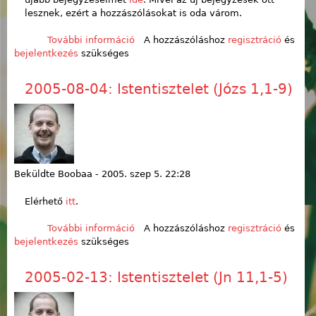
lesznek, ezért a hozzászólásokat is oda várom.
További információ
Költöztetés tartalommal
A hozzászóláshoz
regisztráció
és
bejelentkezés
szükséges
kapcsolatosan
2005-08-04: Istentisztelet (Józs 1,1-9)
Beküldte
Boobaa
-
2005. szep 5. 22:28
Elérhető
itt
.
További információ
2005-08-04: Istentisztelet (Józs 1,1-
A hozzászóláshoz
regisztráció
és
bejelentkezés
szükséges
9) tartalommal kapcsolatosan
2005-02-13: Istentisztelet (Jn 11,1-5)