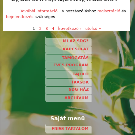
További információ
Hosszú nap tartalommal
A hozzászóláshoz
regisztráció
és
bejelentkezés
szükséges
kapcsolatosan
1
2
3
4
következő ›
utolsó »
Oldalak
MI AZ SDG?
KAPCSOLAT
TÁMOGATÁS
ÉVES PROGRAM
TÁJOLÓ
ÍRÁSOK
SDG HÁZ
ARCHÍVUM
Saját menü
FRISS TARTALOM