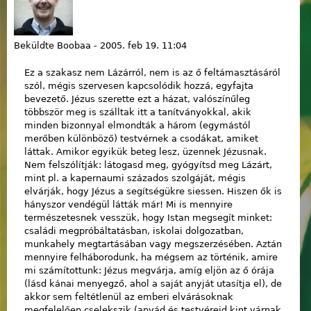
Beküldte
Boobaa
-
2005. feb 19. 11:04
Ez a szakasz nem Lázárról, nem is az ő feltámasztásáról
szól, mégis szervesen kapcsolódik hozzá, egyfajta
bevezető. Jézus szerette ezt a házat, valószínűleg
többször meg is szálltak itt a tanítványokkal, akik
minden bizonnyal elmondták a három (egymástól
merőben különböző) testvérnek a csodákat, amiket
láttak. Amikor egyikük beteg lesz, üzennek Jézusnak.
Nem felszólítják: látogasd meg, gyógyítsd meg Lázárt,
mint pl. a kapernaumi százados szolgáját, mégis
elvárják, hogy Jézus a segítségükre siessen. Hiszen ők is
hányszor vendégül látták már! Mi is mennyire
természetesnek vesszük, hogy Istan megsegít minket:
családi megpróbáltatásban, iskolai dolgozatban,
munkahely megtartásában vagy megszerzésében. Aztán
mennyire felháborodunk, ha mégsem az történik, amire
mi számítottunk: Jézus megvárja, amíg eljön az ő órája
(lásd kánai menyegző, ahol a saját anyját utasítja el), de
akkor sem feltétlenül az emberi elvárásoknak
megfelelően cselekszik (anyád és testvéreid kint várnak