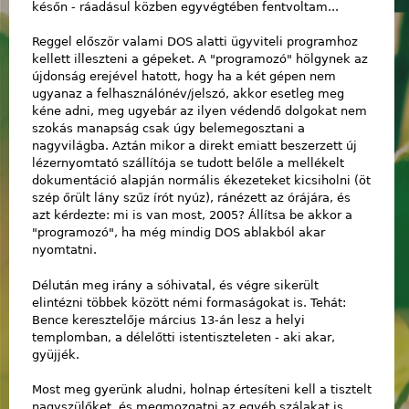
későn - ráadásul közben egyvégtében fentvoltam...
Reggel először valami DOS alatti ügyviteli programhoz
kellett illeszteni a gépeket. A "programozó" hölgynek az
újdonság erejével hatott, hogy ha a két gépen nem
ugyanaz a felhasználónév/jelszó, akkor esetleg meg
kéne adni, meg ugyebár az ilyen védendő dolgokat nem
szokás manapság csak úgy belemegosztani a
nagyvilágba. Aztán mikor a direkt emiatt beszerzett új
lézernyomtató szállítója se tudott belőle a mellékelt
dokumentáció alapján normális ékezeteket kicsiholni (öt
szép őrült lány szűz írót nyúz), ránézett az órájára, és
azt kérdezte: mi is van most, 2005? Állítsa be akkor a
"programozó", ha még mindig DOS ablakból akar
nyomtatni.
Délután meg irány a sóhivatal, és végre sikerült
elintézni többek között némi formaságokat is. Tehát:
Bence keresztelője március 13-án lesz a helyi
templomban, a délelőtti istentiszteleten - aki akar,
gyüjjék.
Most meg gyerünk aludni, holnap értesíteni kell a tisztelt
nagyszülőket, és megmozgatni az egyéb szálakat is...