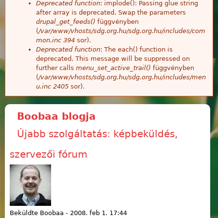
Deprecated function
: implode(): Passing glue string
after array is deprecated. Swap the parameters
drupal_get_feeds()
függvényben
(
/var/www/vhosts/sdg.org.hu/sdg.org.hu/includes/com
mon.inc
394
sor).
Deprecated function
: The each() function is
deprecated. This message will be suppressed on
further calls
menu_set_active_trail()
függvényben
(
/var/www/vhosts/sdg.org.hu/sdg.org.hu/includes/men
u.inc
2405
sor).
Boobaa blogja
Újabb szolgáltatás: képbeküldés,
szervezői fórum
Beküldte
Boobaa
-
2008. feb 1. 17:44