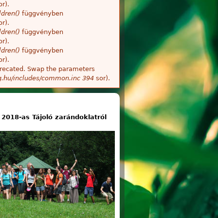
r).
dren()
függvényben
r).
dren()
függvényben
r).
dren()
függvényben
r).
deprecated. Swap the parameters
g.hu/includes/common.inc
394
sor).
2018-as Tájoló zarándoklatról