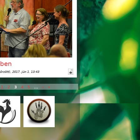
ben
őrzött)
, 2017. jún 1. 13:43
1
2
3
4
5
…
›
»