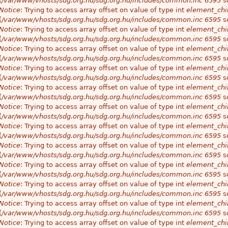
(
/var/www/vhosts/sdg.org.hu/sdg.org.hu/includes/common.inc
6595
so
Notice
: Trying to access array offset on value of type int
element_chil
(
/var/www/vhosts/sdg.org.hu/sdg.org.hu/includes/common.inc
6595
so
Notice
: Trying to access array offset on value of type int
element_chil
(
/var/www/vhosts/sdg.org.hu/sdg.org.hu/includes/common.inc
6595
so
Notice
: Trying to access array offset on value of type int
element_chil
(
/var/www/vhosts/sdg.org.hu/sdg.org.hu/includes/common.inc
6595
so
Notice
: Trying to access array offset on value of type int
element_chil
(
/var/www/vhosts/sdg.org.hu/sdg.org.hu/includes/common.inc
6595
so
Notice
: Trying to access array offset on value of type int
element_chil
(
/var/www/vhosts/sdg.org.hu/sdg.org.hu/includes/common.inc
6595
so
Notice
: Trying to access array offset on value of type int
element_chil
(
/var/www/vhosts/sdg.org.hu/sdg.org.hu/includes/common.inc
6595
so
Notice
: Trying to access array offset on value of type int
element_chil
(
/var/www/vhosts/sdg.org.hu/sdg.org.hu/includes/common.inc
6595
so
Notice
: Trying to access array offset on value of type int
element_chil
(
/var/www/vhosts/sdg.org.hu/sdg.org.hu/includes/common.inc
6595
so
Notice
: Trying to access array offset on value of type int
element_chil
(
/var/www/vhosts/sdg.org.hu/sdg.org.hu/includes/common.inc
6595
so
Notice
: Trying to access array offset on value of type int
element_chil
(
/var/www/vhosts/sdg.org.hu/sdg.org.hu/includes/common.inc
6595
so
Notice
: Trying to access array offset on value of type int
element_chil
(
/var/www/vhosts/sdg.org.hu/sdg.org.hu/includes/common.inc
6595
so
Notice
: Trying to access array offset on value of type int
element_chil