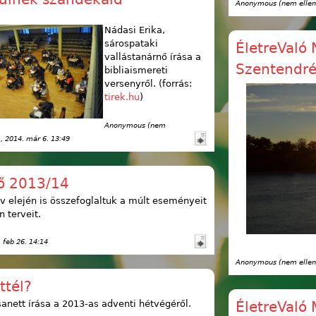
Anonymous (nem ellen
Nádasi Erika,
sárospataki
ÉletreValó 
vallástanárnő írása a
Szentendr
bibliaismereti
versenyről. (forrás:
tirek.hu
)
Anonymous (nem
)
, 2014. már 6. 13:49
ő 2013/14
év elején is összefoglaltuk a múlt eseményeit
n terveit.
. feb 26. 14:14
Anonymous (nem ellen
ttél?
anett írása a 2013-as adventi hétvégéről.
ÉletreValó 