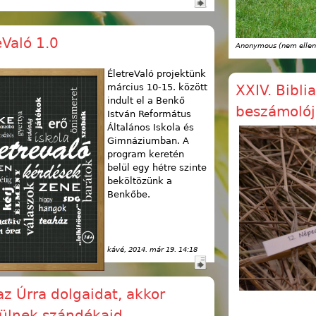
eValó 1.0
Anonymous (nem ellen
ÉletreValó projektünk
március 10-15. között
XXIV. Bibli
indult el a Benkő
beszámolój
István Református
Általános Iskola és
Gimnáziumban. A
program keretén
belül egy hétre szinte
beköltözünk a
Benkőbe.
kávé
, 2014. már 19. 14:18
az Úrra dolgaidat, akkor
sülnek szándékaid