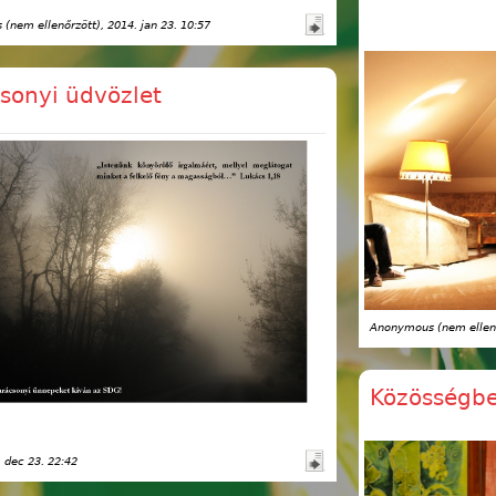
(nem ellenőrzött)
, 2014. jan 23. 10:57
sonyi üdvözlet
Anonymous (nem ellen
Közösségben
. dec 23. 22:42