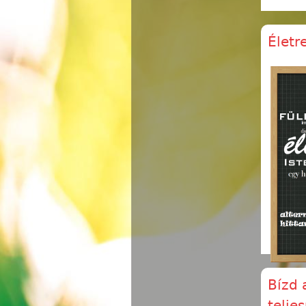
Életr
Bízd 
telje