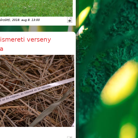
őrzött)
, 2018. aug 8. 13:00
aismereti verseny
a