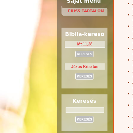
Saját menü
FRISS TARTALOM
Biblia-kereső
Keresés
Keresés