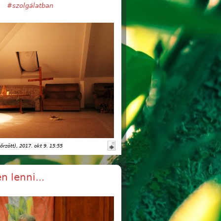
#szolgálatban
őrzött)
, 2017. okt 9. 15:55
 lenni...