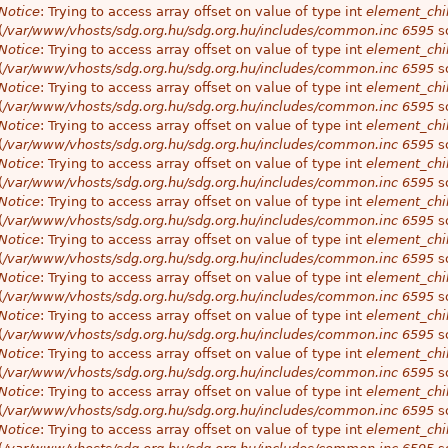
Notice
: Trying to access array offset on value of type int
element_chil
(
/var/www/vhosts/sdg.org.hu/sdg.org.hu/includes/common.inc
6595
so
Notice
: Trying to access array offset on value of type int
element_chil
(
/var/www/vhosts/sdg.org.hu/sdg.org.hu/includes/common.inc
6595
so
Notice
: Trying to access array offset on value of type int
element_chil
(
/var/www/vhosts/sdg.org.hu/sdg.org.hu/includes/common.inc
6595
so
Notice
: Trying to access array offset on value of type int
element_chil
(
/var/www/vhosts/sdg.org.hu/sdg.org.hu/includes/common.inc
6595
so
Notice
: Trying to access array offset on value of type int
element_chil
(
/var/www/vhosts/sdg.org.hu/sdg.org.hu/includes/common.inc
6595
so
Notice
: Trying to access array offset on value of type int
element_chil
(
/var/www/vhosts/sdg.org.hu/sdg.org.hu/includes/common.inc
6595
so
Notice
: Trying to access array offset on value of type int
element_chil
(
/var/www/vhosts/sdg.org.hu/sdg.org.hu/includes/common.inc
6595
so
Notice
: Trying to access array offset on value of type int
element_chil
(
/var/www/vhosts/sdg.org.hu/sdg.org.hu/includes/common.inc
6595
so
Notice
: Trying to access array offset on value of type int
element_chil
(
/var/www/vhosts/sdg.org.hu/sdg.org.hu/includes/common.inc
6595
so
Notice
: Trying to access array offset on value of type int
element_chil
(
/var/www/vhosts/sdg.org.hu/sdg.org.hu/includes/common.inc
6595
so
Notice
: Trying to access array offset on value of type int
element_chil
(
/var/www/vhosts/sdg.org.hu/sdg.org.hu/includes/common.inc
6595
so
Notice
: Trying to access array offset on value of type int
element_chil