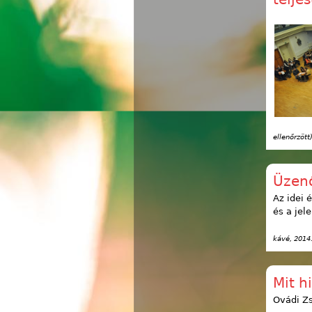
ellenőrzött
Üzen
Az idei 
és a jele
kávé
, 2014
Mit hi
Ovádi Zs