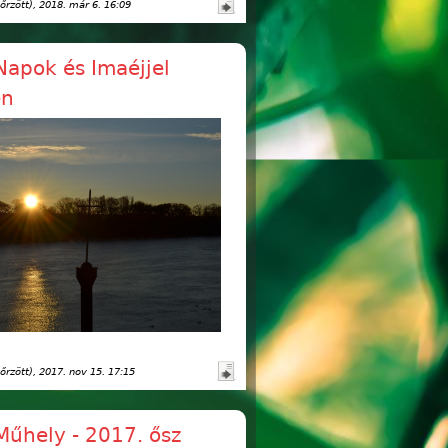
őrzött)
, 2018. már 6. 16:09
Napok és Imaéjjel
én
őrzött)
, 2017. nov 15. 17:15
Műhely - 2017. ősz