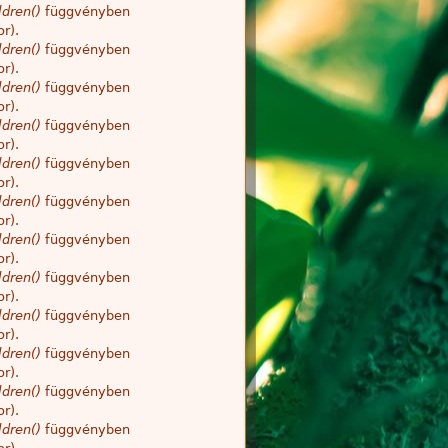
dren()
függvényben
r).
dren()
függvényben
r).
dren()
függvényben
r).
dren()
függvényben
r).
dren()
függvényben
r).
dren()
függvényben
r).
dren()
függvényben
r).
dren()
függvényben
r).
dren()
függvényben
r).
dren()
függvényben
r).
dren()
függvényben
r).
dren()
függvényben