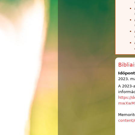
Biblia
Időpont
2023. má
A 2023-a
informác
https:/
mwXwMI
Memorite
content/