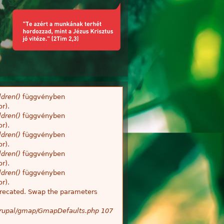
dren()
függvényben
r).
dren()
függvényben
r).
dren()
függvényben
r).
dren()
függvényben
r).
dren()
függvényben
r).
deprecated. Swap the parameters
/Drupal/gmap/GmapDefaults.php
107