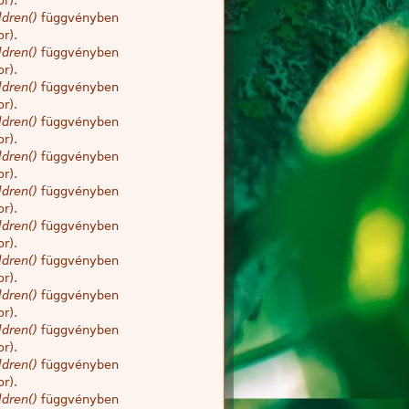
r).
dren()
függvényben
r).
dren()
függvényben
r).
dren()
függvényben
r).
dren()
függvényben
r).
dren()
függvényben
r).
dren()
függvényben
r).
dren()
függvényben
r).
dren()
függvényben
r).
dren()
függvényben
r).
dren()
függvényben
r).
dren()
függvényben
r).
dren()
függvényben