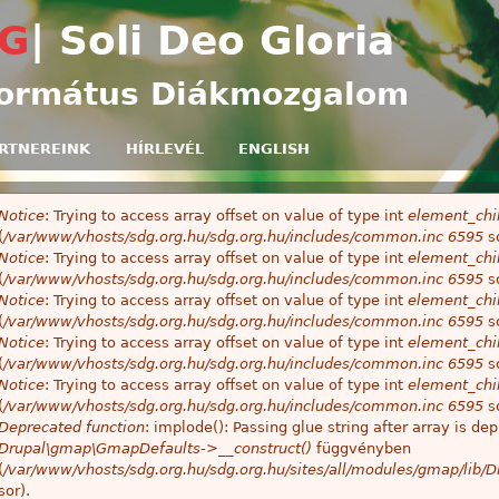
Ugrás a tartalomra
G
| Soli Deo Gloria
ormátus Diákmozgalom
RTNEREINK
HÍRLEVÉL
ENGLISH
Notice
: Trying to access array offset on value of type int
element_chil
ibaüzenet
(
/var/www/vhosts/sdg.org.hu/sdg.org.hu/includes/common.inc
6595
so
Notice
: Trying to access array offset on value of type int
element_chil
(
/var/www/vhosts/sdg.org.hu/sdg.org.hu/includes/common.inc
6595
so
Notice
: Trying to access array offset on value of type int
element_chil
(
/var/www/vhosts/sdg.org.hu/sdg.org.hu/includes/common.inc
6595
so
Notice
: Trying to access array offset on value of type int
element_chil
(
/var/www/vhosts/sdg.org.hu/sdg.org.hu/includes/common.inc
6595
so
Notice
: Trying to access array offset on value of type int
element_chil
(
/var/www/vhosts/sdg.org.hu/sdg.org.hu/includes/common.inc
6595
so
Deprecated function
: implode(): Passing glue string after array is 
Drupal\gmap\GmapDefaults->__construct()
függvényben
(
/var/www/vhosts/sdg.org.hu/sdg.org.hu/sites/all/modules/gmap/lib
sor).