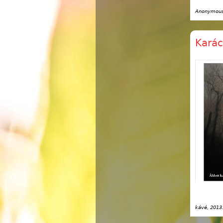
Anonymous 
Karác
kávé
, 2013