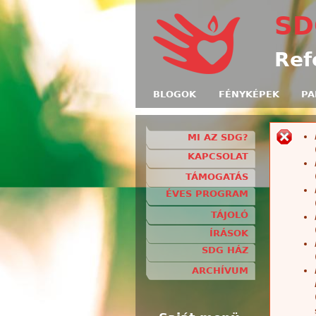
SD
Ref
BLOGOK
FÉNYKÉPEK
PA
MI AZ SDG?
H
KAPCSOLAT
TÁMOGATÁS
ÉVES PROGRAM
TÁJOLÓ
ÍRÁSOK
SDG HÁZ
ARCHÍVUM