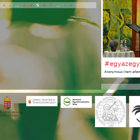
«
‹
…
3
4
5
6
7
…
›
»
k
#egyazegy
Anonymous (nem ellen
«
‹
Oldalak