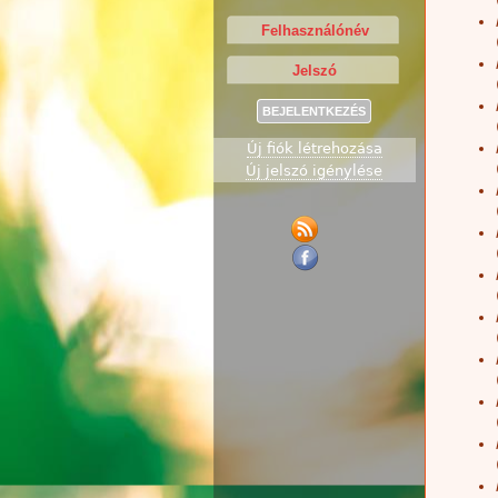
Új fiók létrehozása
Új jelszó igénylése