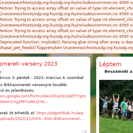
(
/var/www/vhosts/sdg.org.hu/sdg.org.hu/includes/common.inc
6595
so
Notice
: Trying to access array offset on value of type int
element_chil
(
/var/www/vhosts/sdg.org.hu/sdg.org.hu/includes/common.inc
6595
so
Notice
: Trying to access array offset on value of type int
element_chil
(
/var/www/vhosts/sdg.org.hu/sdg.org.hu/includes/common.inc
6595
so
Notice
: Trying to access array offset on value of type int
element_chil
(
/var/www/vhosts/sdg.org.hu/sdg.org.hu/includes/common.inc
6595
so
Deprecated function
: implode(): Passing glue string after array is 
drupal_get_feeds()
függvényben (
/var/www/vhosts/sdg.org.hu/sdg.or
ismereti verseny 2023
Léptem
Beszámoló a 
:
rcius 3. péntek
-
2023. március 4. szombat
s Bibliaismereti versenyre további
ió és jelentkezés:
/docs.google.com/forms/d/e/1FAIpQLSddTTYpm
0oImCAg2MTiuWLQYN...
rek itt érhetők el:
https://sdgrefdiak.hu/wp-
uploads/2022/11/XXIX.-SDG-Bibliaismeret...