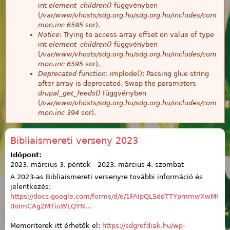
int
element_children()
függvényben
(
/var/www/vhosts/sdg.org.hu/sdg.org.hu/includes/com
mon.inc
6595
sor).
Notice
: Trying to access array offset on value of type
int
element_children()
függvényben
(
/var/www/vhosts/sdg.org.hu/sdg.org.hu/includes/com
mon.inc
6595
sor).
Deprecated function
: implode(): Passing glue string
after array is deprecated. Swap the parameters
drupal_get_feeds()
függvényben
(
/var/www/vhosts/sdg.org.hu/sdg.org.hu/includes/com
mon.inc
394
sor).
Bibliaismereti verseny 2023
Időpont:
2023. március 3. péntek
-
2023. március 4. szombat
A 2023-as Bibliaismereti versenyre további információ és
jelentkezés:
https://docs.google.com/forms/d/e/1FAIpQLSddTTYpmmwXwMI
0oImCAg2MTiuWLQYN...
Memoriterek itt érhetők el:
https://sdgrefdiak.hu/wp-