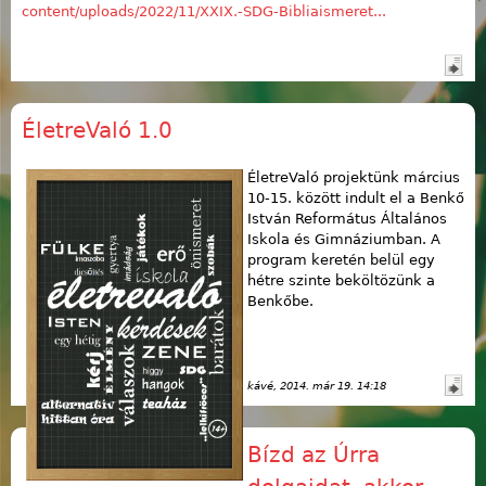
content/uploads/2022/11/XXIX.-SDG-Bibliaismeret...
ÉletreValó 1.0
ÉletreValó projektünk március
10-15. között indult el a Benkő
István Református Általános
Iskola és Gimnáziumban. A
program keretén belül egy
hétre szinte beköltözünk a
Benkőbe.
kávé
, 2014. már 19. 14:18
Bízd az Úrra