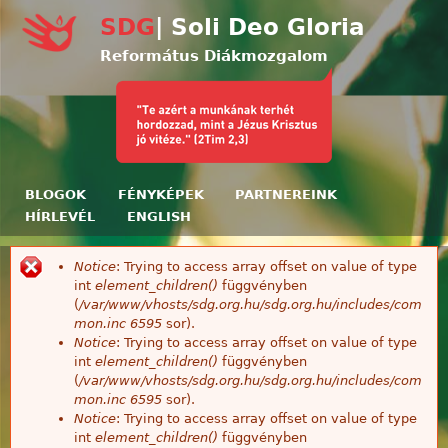
Ugrás a tartalomra
SDG
| Soli Deo Gloria
Református Diákmozgalom
BLOGOK
FÉNYKÉPEK
PARTNEREINK
HÍRLEVÉL
ENGLISH
Notice
: Trying to access array offset on value of type
Hibaüzenet
int
element_children()
függvényben
(
/var/www/vhosts/sdg.org.hu/sdg.org.hu/includes/com
mon.inc
6595
sor).
Notice
: Trying to access array offset on value of type
int
element_children()
függvényben
(
/var/www/vhosts/sdg.org.hu/sdg.org.hu/includes/com
mon.inc
6595
sor).
Notice
: Trying to access array offset on value of type
int
element_children()
függvényben