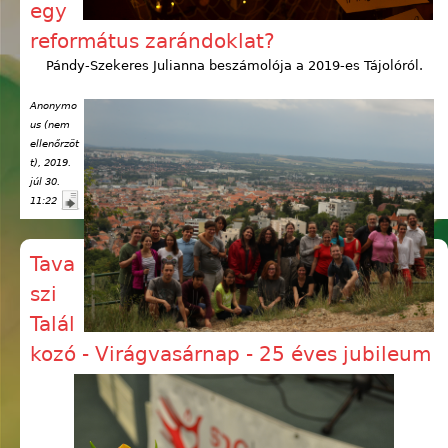
egy
református zarándoklat?
Pándy-Szekeres Julianna beszámolója a 2019-es Tájolóról.
Anonymo
us (nem
ellenőrzöt
t)
, 2019.
júl 30.
11:22
Tava
szi
Talál
kozó - Virágvasárnap - 25 éves jubileum