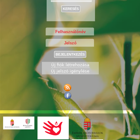
Új fiók létrehozása
Új jelszó igénylése