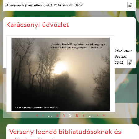
Anonymous (nem ellenőrzött)
, 2014. jan 23. 10:57
Karácsonyi üdvözlet
kávé
, 2013.
dec 23.
22:42
Oldalak
«
‹
…
3
4
5
6
7
…
›
»
Verseny leendő bibliatudósoknak és