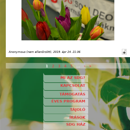
Anonymous (nem ellenőrzött)
, 2019. ápr 24. 21:36
1
2
3
4
5
…
›
»
Oldalak
MI AZ SDG?
KAPCSOLAT
TÁMOGATÁS
ÉVES PROGRAM
TÁJOLÓ
ÍRÁSOK
SDG HÁZ