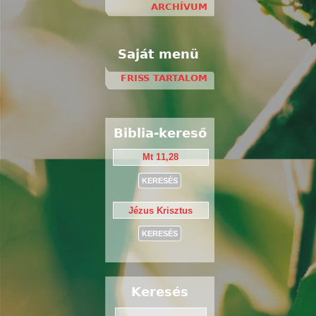
ARCHÍVUM
Saját menü
FRISS TARTALOM
Biblia-kereső
Keresés
Keresés