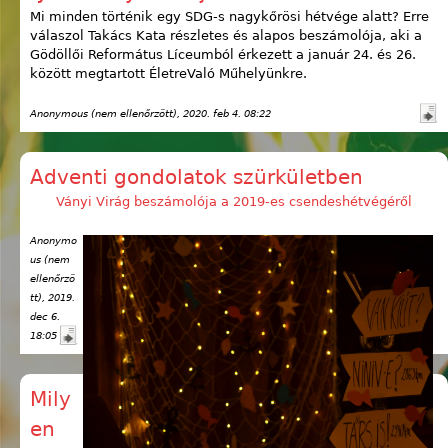
Mi minden történik egy SDG-s nagykőrösi hétvége alatt? Erre
válaszol Takács Kata részletes és alapos beszámolója, aki a
Gödöllői Református Líceumból érkezett a január 24. és 26.
között megtartott ÉletreValó Műhelyünkre.
Anonymous (nem ellenőrzött)
, 2020. feb 4. 08:22
Adventi gondolatok szürkületben
Ványi Virág beszámolója a 2019-es csendeshétvégéről
Anonymo
us (nem
ellenőrzö
tt)
, 2019.
dec 6.
18:05
Mily
en