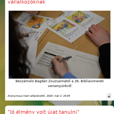
vállalkozóknak
Beszámoló Bagdán Zsuzsannától a 26. Bibliaismereti
versenyünkről
Anonymous (nem ellenőrzött)
, 2020. már 2. 20:05
"Jó élmény volt újat tanulni"