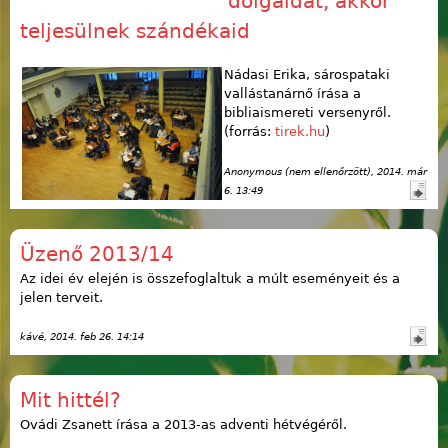
dolgaidat, akkor
teljesülnek szándékaid
Nádasi Erika, sárospataki
vallástanárnő írása a
bibliaismereti versenyről.
(forrás:
tirek.hu
)
Anonymous (nem ellenőrzött)
, 2014. már
6. 13:49
Üzenő 2013/14
Az idei év elején is összefoglaltuk a múlt eseményeit és a
jelen terveit.
kávé
, 2014. feb 26. 14:14
Mit hittél?
Ovádi Zsanett írása a 2013-as adventi hétvégéről.