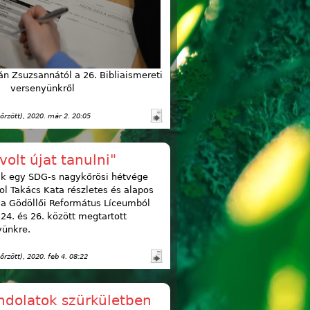
 Zsuzsannától a 26. Bibliaismereti
versenyünkről
őrzött)
, 2020. már 2. 20:05
volt újat tanulni"
ik egy SDG-s nagykőrösi hétvége
zol Takács Kata részletes és alapos
 a Gödöllői Református Líceumból
 24. és 26. között megtartott
yünkre.
őrzött)
, 2020. feb 4. 08:22
ndolatok szürkületben