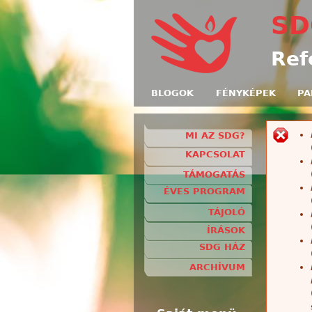
SD
Ref
BLOGOK
FÉNYKÉPEK
PA
MI AZ SDG?
H
KAPCSOLAT
TÁMOGATÁS
ÉVES PROGRAM
TÁJOLÓ
ÍRÁSOK
SDG HÁZ
ARCHÍVUM