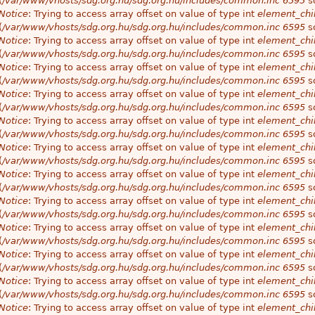
(
/var/www/vhosts/sdg.org.hu/sdg.org.hu/includes/common.inc
6595
so
Notice
: Trying to access array offset on value of type int
element_chil
(
/var/www/vhosts/sdg.org.hu/sdg.org.hu/includes/common.inc
6595
so
Notice
: Trying to access array offset on value of type int
element_chil
(
/var/www/vhosts/sdg.org.hu/sdg.org.hu/includes/common.inc
6595
so
Notice
: Trying to access array offset on value of type int
element_chil
(
/var/www/vhosts/sdg.org.hu/sdg.org.hu/includes/common.inc
6595
so
Notice
: Trying to access array offset on value of type int
element_chil
(
/var/www/vhosts/sdg.org.hu/sdg.org.hu/includes/common.inc
6595
so
Notice
: Trying to access array offset on value of type int
element_chil
(
/var/www/vhosts/sdg.org.hu/sdg.org.hu/includes/common.inc
6595
so
Notice
: Trying to access array offset on value of type int
element_chil
(
/var/www/vhosts/sdg.org.hu/sdg.org.hu/includes/common.inc
6595
so
Notice
: Trying to access array offset on value of type int
element_chil
(
/var/www/vhosts/sdg.org.hu/sdg.org.hu/includes/common.inc
6595
so
Notice
: Trying to access array offset on value of type int
element_chil
(
/var/www/vhosts/sdg.org.hu/sdg.org.hu/includes/common.inc
6595
so
Notice
: Trying to access array offset on value of type int
element_chil
(
/var/www/vhosts/sdg.org.hu/sdg.org.hu/includes/common.inc
6595
so
Notice
: Trying to access array offset on value of type int
element_chil
(
/var/www/vhosts/sdg.org.hu/sdg.org.hu/includes/common.inc
6595
so
Notice
: Trying to access array offset on value of type int
element_chil
(
/var/www/vhosts/sdg.org.hu/sdg.org.hu/includes/common.inc
6595
so
Notice
: Trying to access array offset on value of type int
element_chil