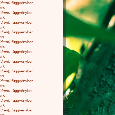
dren()
függvényben
r).
dren()
függvényben
r).
dren()
függvényben
r).
dren()
függvényben
r).
dren()
függvényben
r).
dren()
függvényben
r).
dren()
függvényben
r).
dren()
függvényben
r).
dren()
függvényben
r).
dren()
függvényben
r).
dren()
függvényben
r).
dren()
függvényben