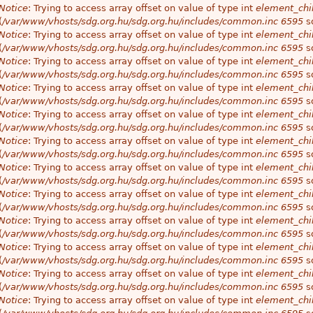
Notice
: Trying to access array offset on value of type int
element_chil
(
/var/www/vhosts/sdg.org.hu/sdg.org.hu/includes/common.inc
6595
so
Notice
: Trying to access array offset on value of type int
element_chil
(
/var/www/vhosts/sdg.org.hu/sdg.org.hu/includes/common.inc
6595
so
Notice
: Trying to access array offset on value of type int
element_chil
(
/var/www/vhosts/sdg.org.hu/sdg.org.hu/includes/common.inc
6595
so
Notice
: Trying to access array offset on value of type int
element_chil
(
/var/www/vhosts/sdg.org.hu/sdg.org.hu/includes/common.inc
6595
so
Notice
: Trying to access array offset on value of type int
element_chil
(
/var/www/vhosts/sdg.org.hu/sdg.org.hu/includes/common.inc
6595
so
Notice
: Trying to access array offset on value of type int
element_chil
(
/var/www/vhosts/sdg.org.hu/sdg.org.hu/includes/common.inc
6595
so
Notice
: Trying to access array offset on value of type int
element_chil
(
/var/www/vhosts/sdg.org.hu/sdg.org.hu/includes/common.inc
6595
so
Notice
: Trying to access array offset on value of type int
element_chil
(
/var/www/vhosts/sdg.org.hu/sdg.org.hu/includes/common.inc
6595
so
Notice
: Trying to access array offset on value of type int
element_chil
(
/var/www/vhosts/sdg.org.hu/sdg.org.hu/includes/common.inc
6595
so
Notice
: Trying to access array offset on value of type int
element_chil
(
/var/www/vhosts/sdg.org.hu/sdg.org.hu/includes/common.inc
6595
so
Notice
: Trying to access array offset on value of type int
element_chil
(
/var/www/vhosts/sdg.org.hu/sdg.org.hu/includes/common.inc
6595
so
Notice
: Trying to access array offset on value of type int
element_chil