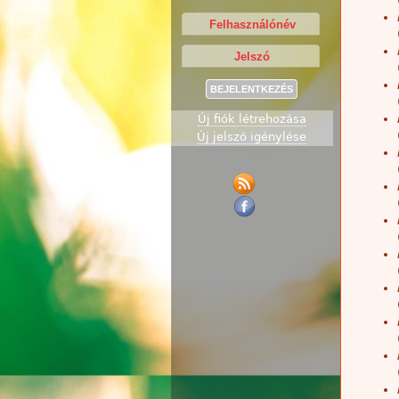
Új fiók létrehozása
Új jelszó igénylése