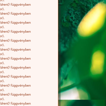
r).
dren()
függvényben
r).
dren()
függvényben
r).
dren()
függvényben
r).
dren()
függvényben
r).
dren()
függvényben
r).
dren()
függvényben
r).
dren()
függvényben
r).
dren()
függvényben
r).
dren()
függvényben
r).
dren()
függvényben
r).
dren()
függvényben
r).
dren()
függvényben