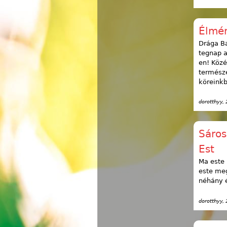
Élmén
Drága Ba
tegnap a
en! Közé
természe
köreinkb
dorotthyy
,
Sáros
Est
Ma este 
este meg
néhány é
dorotthyy
,