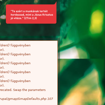
dren()
függvényben
r).
dren()
függvényben
r).
dren()
függvényben
r).
dren()
függvényben
r).
dren()
függvényben
r).
deprecated. Swap the parameters
/Drupal/gmap/GmapDefaults.php
107