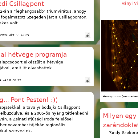
di Csillagpont
Ványi V
2-án a "leghangosabb" triumvirátus, ahogy
s fogalmazott Szegeden járt a Csillagponton.
ekes volt.
 2004. okt 11. 13:25
ai hétvége programja
alapcsoport elkészült a hétvége
ával, amit itt olvashattok.
4. okt 8. 08:22
Anonymous (nem ellen
g... Pont Pesten! :))
szójátékkal: a tavalyi bodajki Csillagpont
felbuzdulva, és a 2005-ös nyárig tétlenkedni
Milyen egy
án, a Zsinati Ifjúsági Iroda felelősei
zarándokla
ber-november tájékán regionális
ókat szerveztek.
Pándy-Szekere