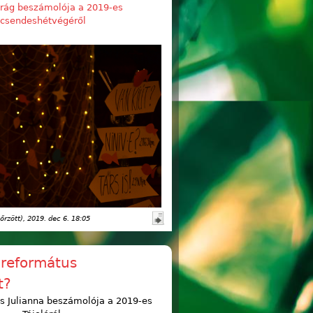
irág beszámolója a 2019-es
csendeshétvégéről
őrzött)
, 2019. dec 6. 18:05
 református
t?
s Julianna beszámolója a 2019-es