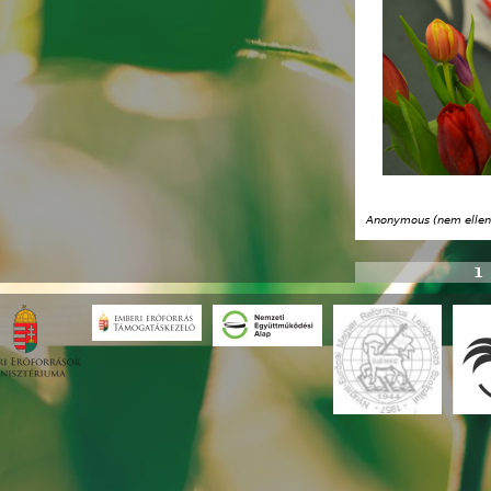
Anonymous (nem ellen
1
Oldalak