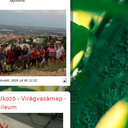
Tájolóról.
őrzött)
, 2019. júl 30. 11:22
álkozó - Virágvasárnap -
bileum