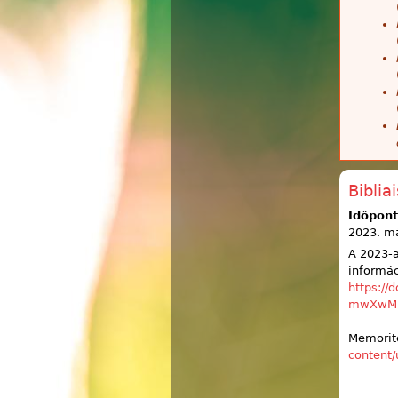
Biblia
Időpont
2023. má
A 2023-a
informác
https:/
mwXwMI
Memorite
content/