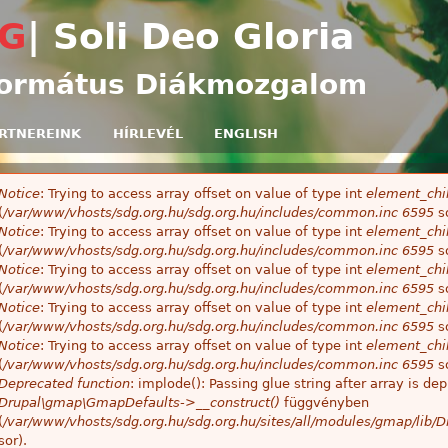
Ugrás a tartalomra
G
| Soli Deo Gloria
ormátus Diákmozgalom
RTNEREINK
HÍRLEVÉL
ENGLISH
Notice
: Trying to access array offset on value of type int
element_chil
ibaüzenet
(
/var/www/vhosts/sdg.org.hu/sdg.org.hu/includes/common.inc
6595
so
Notice
: Trying to access array offset on value of type int
element_chil
(
/var/www/vhosts/sdg.org.hu/sdg.org.hu/includes/common.inc
6595
so
Notice
: Trying to access array offset on value of type int
element_chil
(
/var/www/vhosts/sdg.org.hu/sdg.org.hu/includes/common.inc
6595
so
Notice
: Trying to access array offset on value of type int
element_chil
(
/var/www/vhosts/sdg.org.hu/sdg.org.hu/includes/common.inc
6595
so
Notice
: Trying to access array offset on value of type int
element_chil
(
/var/www/vhosts/sdg.org.hu/sdg.org.hu/includes/common.inc
6595
so
Deprecated function
: implode(): Passing glue string after array is 
Drupal\gmap\GmapDefaults->__construct()
függvényben
(
/var/www/vhosts/sdg.org.hu/sdg.org.hu/sites/all/modules/gmap/lib
sor).