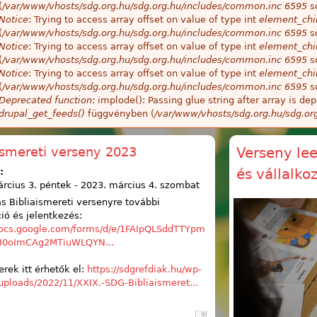
(
/var/www/vhosts/sdg.org.hu/sdg.org.hu/includes/common.inc
6595
so
Notice
: Trying to access array offset on value of type int
element_chil
(
/var/www/vhosts/sdg.org.hu/sdg.org.hu/includes/common.inc
6595
so
Notice
: Trying to access array offset on value of type int
element_chil
(
/var/www/vhosts/sdg.org.hu/sdg.org.hu/includes/common.inc
6595
so
Notice
: Trying to access array offset on value of type int
element_chil
(
/var/www/vhosts/sdg.org.hu/sdg.org.hu/includes/common.inc
6595
so
Deprecated function
: implode(): Passing glue string after array is 
drupal_get_feeds()
függvényben (
/var/www/vhosts/sdg.org.hu/sdg.or
ismereti verseny 2023
Verseny le
és vállalk
:
rcius 3. péntek
-
2023. március 4. szombat
s Bibliaismereti versenyre további
ió és jelentkezés:
/docs.google.com/forms/d/e/1FAIpQLSddTTYpm
0oImCAg2MTiuWLQYN...
rek itt érhetők el:
https://sdgrefdiak.hu/wp-
uploads/2022/11/XXIX.-SDG-Bibliaismeret...