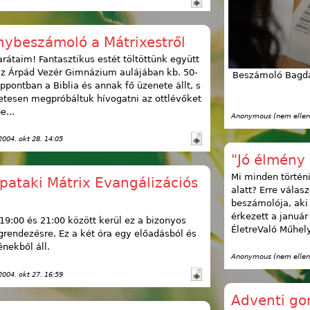
ybeszámoló a Mátrixestről
rátaim! Fantasztikus estét töltöttünk együtt
z Árpád Vezér Gimnázium aulájában kb. 50-
Beszámoló Bagdán
ppontban a Biblia és annak fő üzenete állt, s
tesen megpróbáltuk hívogatni az ottlévőket
e...
Anonymous (nem ellen
 2004. okt 28. 14:05
"Jó élmény 
Mi minden történ
pataki Mátrix Evangálizációs
alatt? Erre válas
beszámolója, aki
érkezett a január
19:00 és 21:00 között kerül ez a bizonyos
ÉletreValó Műhel
rendezésre. Ez a két óra egy előadásból és
nekből áll.
Anonymous (nem ellen
 2004. okt 27. 16:59
Adventi go