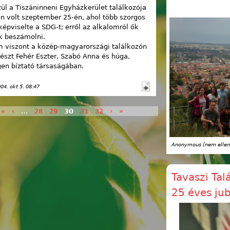
ül a Tiszáninneni Egyházkerület találkozója
n volt szeptember 25-én, ahol több szorgos
képviselte a SDG-t; erről az alkalomról ők
k beszámolni.
 viszont a közép-magyarországi találkozón
észt Fehér Eszter, Szabó Anna és húga,
gen bíztató társaságában.
004. okt 5. 08:47
«
‹
…
28
29
30
31
32
›
»
k
Anonymous (nem ellen
Tavaszi Tal
25 éves ju