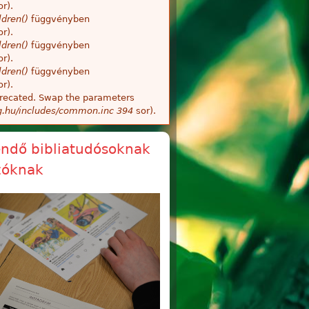
r).
dren()
függvényben
r).
dren()
függvényben
r).
dren()
függvényben
r).
deprecated. Swap the parameters
g.hu/includes/common.inc
394
sor).
endő bibliatudósoknak
ozóknak