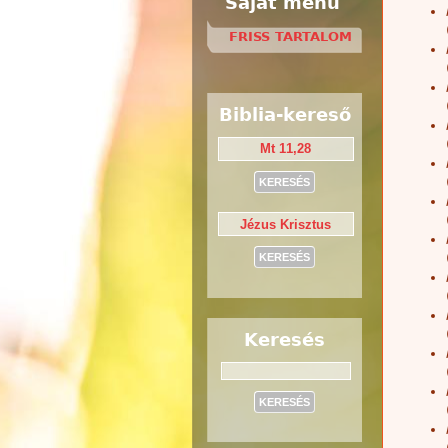
Saját menü
FRISS TARTALOM
Biblia-kereső
Keresés
Keresés