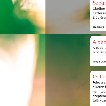
Szege
Október 
Eszter i
Elég érd
szamarcsi
,
A páp
A pápai 
programj
kenya
, 200
Csilla
Félre a 
sikerén 
nem tudv
szeptem
találkoz