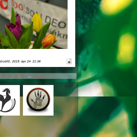
őrzött)
, 2019. ápr 24. 21:36
2
3
4
5
…
›
»