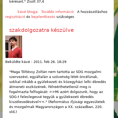
kéréseit." Zsolt 37,4
kávé blogja
További információ
mindigmeglepő
A hozzászóláshoz
regisztráció
és
bejelentkezés
szükséges
tartalommal
kapcsolatosan
szakdolgozatra készülve
Beküldte
kávé
-
2011. feb 26. 18:29
"Maga Töltéssy Zoltán nem tartotta az SDG mozgalmi
szervezést, egyáltalán a szövetség létét öncélúnak,
sokkal inkább a gyülekezeti és közegyházi lelki ébredés
átmeneti eszközének. Félreérthetetlenül meg is
fogalmazta felfogását: >>Mi azért dolgozunk, hogy az
SDG-t feleslegessé tegyük a gyülekezeti ébredés
kiszélesedésével<<." (Református ifjúsági egyesületek
és mozgalmak Magyarországon a XX. században, 220.
old.)