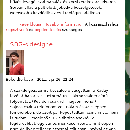
hűvös levegő, szalmabálák és kocsikerekek az udvaron.
Sorban állás a pult előtt, jókedvű beszélgetések.
Nemsokára kezdődik az esti teológus találkozó.
kávé blogja
További információ
BeFogadó
A hozzászóláshoz
regisztráció
és
bejelentkezés
szükséges
helyzetjelentés
tartalommal
kapcsolatosan
SDG-s designe
Beküldte
kávé
-
2011. ápr 26. 22:24
A szakdolgozatomra készülve olvasgattam a Ráday
levéltárban a SDG Református Diákmozgalom című
folyóiratát. (Röviden csak rd - nagyon menő!)
Sajnos csak a telefonom volt nálam és az is éppen
lemerülőben, de azért pár képet tudtam csinálni a... nem
is tudom... meglepő SDG-s ábrázolásokról. A
legdurvábbat, egy sarlós munkásembert, amint éppen
arat, de ilyen teljesen szocreál stílusban , szóval ez van