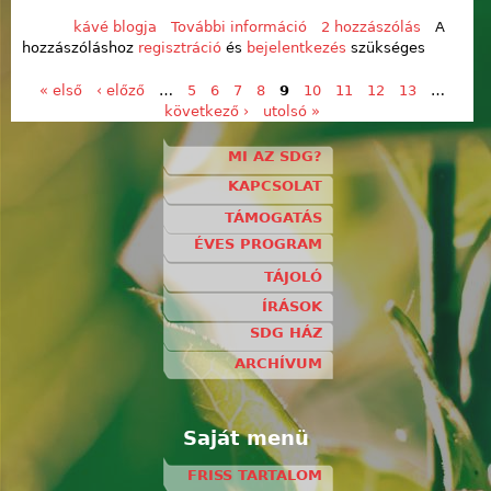
kávé blogja
További információ
Otthon tartalommal
2 hozzászólás
A
hozzászóláshoz
regisztráció
és
bejelentkezés
kapcsolatosan
szükséges
« első
‹ előző
…
5
6
7
8
9
10
11
12
13
…
Oldalak
következő ›
utolsó »
MI AZ SDG?
KAPCSOLAT
TÁMOGATÁS
ÉVES PROGRAM
TÁJOLÓ
ÍRÁSOK
SDG HÁZ
ARCHÍVUM
Saját menü
FRISS TARTALOM