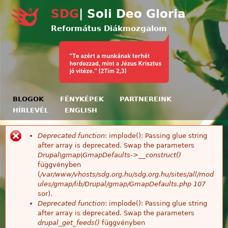
Ugrás a tartalomra
SDG
| Soli Deo Gloria
Református Diákmozgalom
BLOGOK
FÉNYKÉPEK
PARTNEREINK
HÍRLEVÉL
ENGLISH
Deprecated function
: implode(): Passing glue string
Hibaüzenet
after array is deprecated. Swap the parameters
Drupal\gmap\GmapDefaults->__construct()
függvényben
(
/var/www/vhosts/sdg.org.hu/sdg.org.hu/sites/all/mod
ules/gmap/lib/Drupal/gmap/GmapDefaults.php
107
sor).
Deprecated function
: implode(): Passing glue string
after array is deprecated. Swap the parameters
drupal_get_feeds()
függvényben