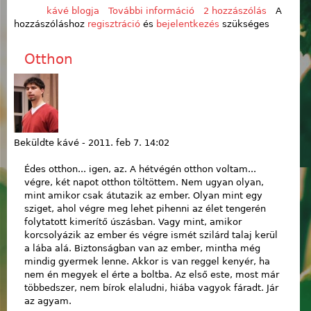
kávé blogja
További információ
szakdolgozatra
2 hozzászólás
A
hozzászóláshoz
regisztráció
és
bejelentkezés
készülve tartalommal
szükséges
kapcsolatosan
Otthon
Beküldte
kávé
-
2011. feb 7. 14:02
Édes otthon... igen, az. A hétvégén otthon voltam...
végre, két napot otthon töltöttem. Nem ugyan olyan,
mint amikor csak átutazik az ember. Olyan mint egy
sziget, ahol végre meg lehet pihenni az élet tengerén
folytatott kimerítő úszásban. Vagy mint, amikor
korcsolyázik az ember és végre ismét szilárd talaj kerül
a lába alá. Biztonságban van az ember, mintha még
mindig gyermek lenne. Akkor is van reggel kenyér, ha
nem én megyek el érte a boltba. Az első este, most már
többedszer, nem bírok elaludni, hiába vagyok fáradt. Jár
az agyam.