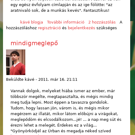
egy egész évfolyam címlapján és az ige fölötte: "az
aratnivaló sok, de a munkás kevés". Fantasztikus!
kávé blogja
További információ
SDG-s designe
2 hozzászólás
A
hozzászóláshoz
regisztráció
és
bejelentkezés
tartalommal
szükséges
kapcsolatosan
mindigmeglepő
Beküldte
kávé
-
2011. már 16. 21:11
Vannak dolgok, melyeket hiába ismer az ember, már
többször megélte, megtapasztalta, és mégis mindig
meg tudja lepni. Most éppen a tavaszra gondolok.
Tudom, hogy lassan jön, várom is, és mégis mikor
megérzem az illatát, mikor látom előbújni a virágokat,
meglepődöm és elcsodálkozom...jé! ... a nap meg süt és
érezni lehet a melegét. Érdekes ez a világ...
"Gyönyörködjél az Úrban és megadja néked szíved