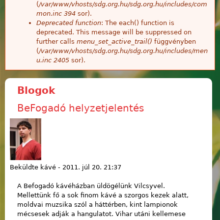
(
/var/www/vhosts/sdg.org.hu/sdg.org.hu/includes/com
mon.inc
394
sor).
Deprecated function
: The each() function is
deprecated. This message will be suppressed on
further calls
menu_set_active_trail()
függvényben
(
/var/www/vhosts/sdg.org.hu/sdg.org.hu/includes/men
u.inc
2405
sor).
Blogok
BeFogadó helyzetjelentés
Beküldte
kávé
-
2011. júl 20. 21:37
A Befogadó kávéházban üldögélünk Vilcsyvel.
Mellettünk fő a sok finom kávé a szorgos kezek alatt,
moldvai muzsika szól a háttérben, kint lampionok
mécsesek adják a hangulatot. Vihar utáni kellemese