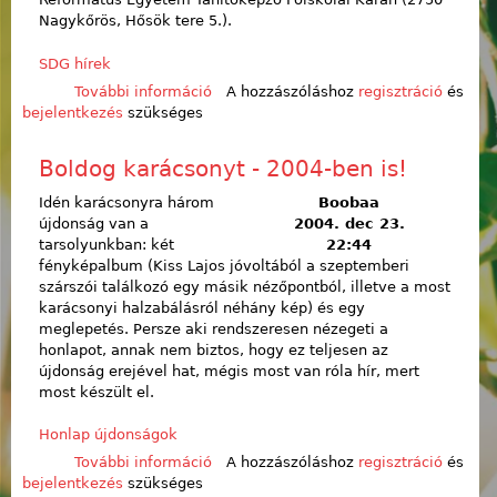
Nagykőrös, Hősök tere 5.).
SDG hírek
További információ
Zsoltáréneklő verseny, 2005
A hozzászóláshoz
regisztráció
és
bejelentkezés
szükséges
tartalommal kapcsolatosan
Boldog karácsonyt - 2004-ben is!
Idén karácsonyra három
Boobaa
újdonság van a
2004. dec 23.
tarsolyunkban: két
22:44
fényképalbum (Kiss Lajos jóvoltából a szeptemberi
szárszói találkozó egy másik nézőpontból, illetve a most
karácsonyi halzabálásról néhány kép) és egy
meglepetés. Persze aki rendszeresen nézegeti a
honlapot, annak nem biztos, hogy ez teljesen az
újdonság erejével hat, mégis most van róla hír, mert
most készült el.
Honlap újdonságok
További információ
Boldog karácsonyt - 2004-ben is!
A hozzászóláshoz
regisztráció
és
bejelentkezés
szükséges
tartalommal kapcsolatosan