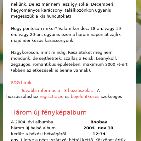
nekünk. De ez már nem lesz így soká! Decemberi,
hagyományos karácsonyi találkozónkon ugyanis
megesszük a kis huncutokat!
Hogy pontosan mikor? Valamikor dec. 18-án, vagy 19-
én, vagy 20-án, ugyanis ezen a három napon át zajlik
majd idei közös karácsonyunk.
Nagykőrösön, mint mindig. Részleteket még nem
mondunk, de sejthetitek: szállás a Főisk. Leánykoll.
zegzugos, romantikus épületében, maximum 3000 Ft-ért
(ebben az étkezések is benne vannak).
SDG hírek
További információ
Még vígan úszkálnak a halak...
3 hozzászólás
A
hozzászóláshoz
regisztráció
tartalommal kapcsolatosan
és
bejelentkezés
szükséges
Három új fényképalbum
A 2004. évi albumba
Boobaa
három új belső album
2004. nov 10.
került: a békési hétvégéről
12:34
egy, illetve a pécsi szárszói hétről kettő. Köszönet értük