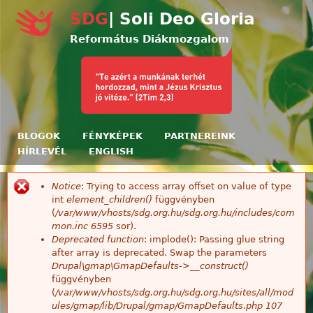
Ugrás a tartalomra
SDG
| Soli Deo Gloria
Református Diákmozgalom
BLOGOK
FÉNYKÉPEK
PARTNEREINK
HÍRLEVÉL
ENGLISH
Notice
: Trying to access array offset on value of type
Hibaüzenet
int
element_children()
függvényben
(
/var/www/vhosts/sdg.org.hu/sdg.org.hu/includes/com
mon.inc
6595
sor).
Deprecated function
: implode(): Passing glue string
after array is deprecated. Swap the parameters
Drupal\gmap\GmapDefaults->__construct()
függvényben
(
/var/www/vhosts/sdg.org.hu/sdg.org.hu/sites/all/mod
ules/gmap/lib/Drupal/gmap/GmapDefaults.php
107