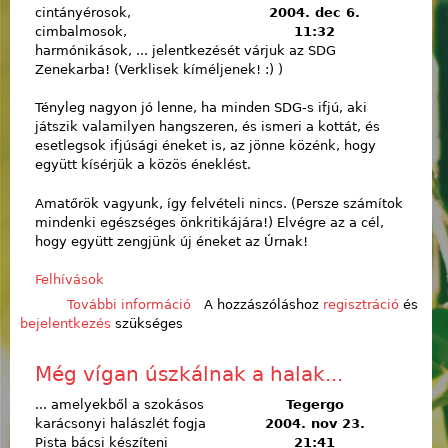
cintányérosok,
2004. dec 6.
cimbalmosok,
11:32
harmónikások, ... jelentkezését várjuk az SDG
Zenekarba! (Verklisek kíméljenek! :) )
Tényleg nagyon jó lenne, ha minden SDG-s ifjú, aki
játszik valamilyen hangszeren, és ismeri a kottát, és
esetlegsok ifjúsági éneket is, az jönne közénk, hogy
együtt kísérjük a közös éneklést.
Amatőrök vagyunk, így felvételi nincs. (Persze számítok
mindenki egészséges önkritikájára!) Elvégre az a cél,
hogy együtt zengjünk új éneket az Úrnak!
Felhívások
További információ
Zenészek, figyelem! tartalommal
A hozzászóláshoz
regisztráció
és
bejelentkezés
szükséges
kapcsolatosan
Még vígan úszkálnak a halak...
... amelyekből a szokásos
Tegergo
karácsonyi halászlét fogja
2004. nov 23.
Pista bácsi készíteni
21:41