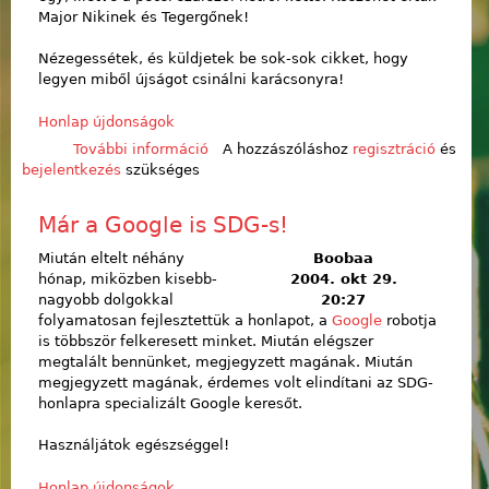
Major Nikinek és Tegergőnek!
Nézegessétek, és küldjetek be sok-sok cikket, hogy
legyen miből újságot csinálni karácsonyra!
Honlap újdonságok
További információ
Három új fényképalbum
A hozzászóláshoz
regisztráció
és
bejelentkezés
szükséges
tartalommal kapcsolatosan
Már a Google is SDG-s!
Miután eltelt néhány
Boobaa
hónap, miközben kisebb-
2004. okt 29.
nagyobb dolgokkal
20:27
folyamatosan fejlesztettük a honlapot, a
Google
robotja
is többször felkeresett minket. Miután elégszer
megtalált bennünket, megjegyzett magának. Miután
megjegyzett magának, érdemes volt elindítani az SDG-
honlapra specializált Google keresőt.
Használjátok egészséggel!
Honlap újdonságok