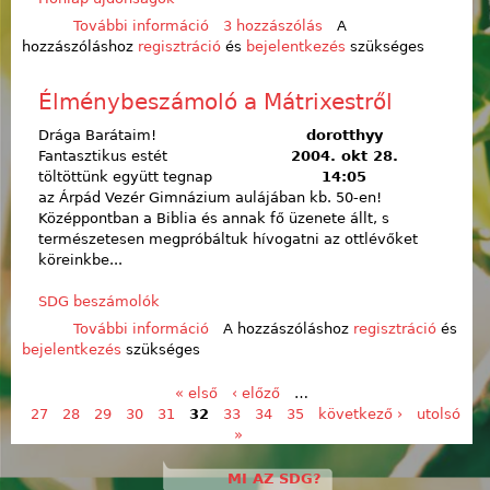
További információ
Már a Google is SDG-s! tartalommal
3 hozzászólás
A
hozzászóláshoz
regisztráció
kapcsolatosan
és
bejelentkezés
szükséges
Élménybeszámoló a Mátrixestről
Drága Barátaim!
dorotthyy
Fantasztikus estét
2004. okt 28.
töltöttünk együtt tegnap
14:05
az Árpád Vezér Gimnázium aulájában kb. 50-en!
Középpontban a Biblia és annak fő üzenete állt, s
természetesen megpróbáltuk hívogatni az ottlévőket
köreinkbe...
SDG beszámolók
További információ
Élménybeszámoló a Mátrixestről
A hozzászóláshoz
regisztráció
és
bejelentkezés
szükséges
tartalommal kapcsolatosan
« első
‹ előző
…
Oldalak
27
28
29
30
31
32
33
34
35
következő ›
utolsó
»
MI AZ SDG?