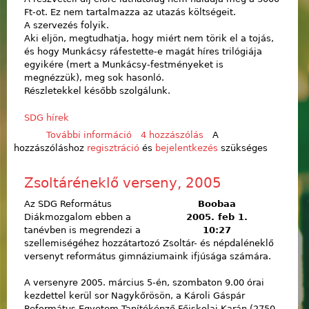
Ft-ot. Ez nem tartalmazza az utazás költségeit.
A szervezés folyik.
Aki eljön, megtudhatja, hogy miért nem törik el a tojás,
és hogy Munkácsy ráfestette-e magát híres trilógiája
egyikére (mert a Munkácsy-festményeket is
megnézzük), meg sok hasonló.
Részletekkel később szolgálunk.
SDG hírek
További információ
Debrecen, Debrecen, a te
4 hozzászólás
A
hozzászóláshoz
regisztráció
határidba... tartalommal
és
bejelentkezés
szükséges
kapcsolatosan
Zsoltáréneklő verseny, 2005
Az SDG Református
Boobaa
Diákmozgalom ebben a
2005. feb 1.
tanévben is megrendezi a
10:27
szellemiségéhez hozzátartozó Zsoltár- és népdaléneklő
versenyt református gimnáziumaink ifjúsága számára.
A versenyre 2005. március 5-én, szombaton 9.00 órai
kezdettel kerül sor Nagykőrösön, a Károli Gáspár
Református Egyetem Tanítóképző Főiskolai Karán (2750