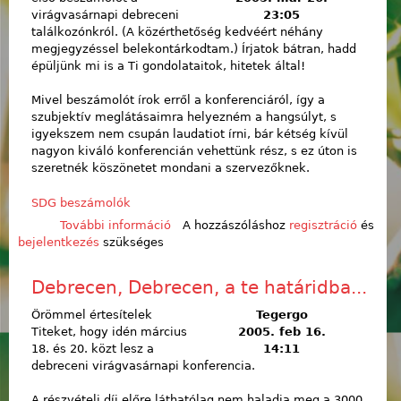
virágvasárnapi debreceni
23:05
találkozónkról. (A közérthetőség kedvéért néhány
megjegyzéssel belekontárkodtam.) Írjatok bátran, hadd
épüljünk mi is a Ti gondolataitok, hitetek által!
Mivel beszámolót írok erről a konferenciáról, így a
szubjektív meglátásaimra helyezném a hangsúlyt, s
igyekszem nem csupán laudatiot írni, bár kétség kívül
nagyon kiváló konferencián vehettünk rész, s ez úton is
szeretnék köszönetet mondani a szervezőknek.
SDG beszámolók
További információ
A virágvasárnapi hétvégénkről
A hozzászóláshoz
regisztráció
és
bejelentkezés
szükséges
tartalommal kapcsolatosan
Debrecen, Debrecen, a te határidba...
Örömmel értesítelek
Tegergo
Titeket, hogy idén március
2005. feb 16.
18. és 20. közt lesz a
14:11
debreceni virágvasárnapi konferencia.
A részvételi díj előre láthatólag nem haladja meg a 3000