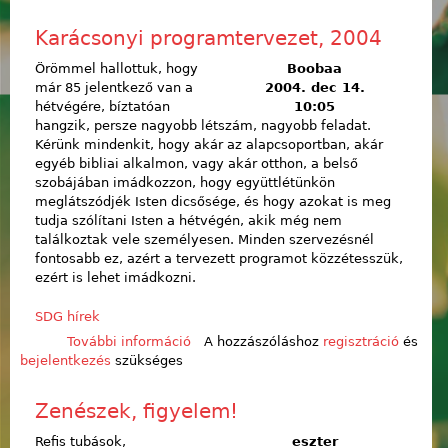
Karácsonyi programtervezet, 2004
Örömmel hallottuk, hogy
Boobaa
már 85 jelentkező van a
2004. dec 14.
hétvégére, bíztatóan
10:05
hangzik, persze nagyobb létszám, nagyobb feladat.
Kérünk mindenkit, hogy akár az alapcsoportban, akár
egyéb bibliai alkalmon, vagy akár otthon, a belső
szobájában imádkozzon, hogy együttlétünkön
meglátszódjék Isten dicsősége, és hogy azokat is meg
tudja szólítani Isten a hétvégén, akik még nem
találkoztak vele személyesen. Minden szervezésnél
fontosabb ez, azért a tervezett programot közzétesszük,
ezért is lehet imádkozni.
SDG hírek
További információ
Karácsonyi programtervezet, 2004
A hozzászóláshoz
regisztráció
és
bejelentkezés
szükséges
tartalommal kapcsolatosan
Zenészek, figyelem!
Refis tubások,
eszter