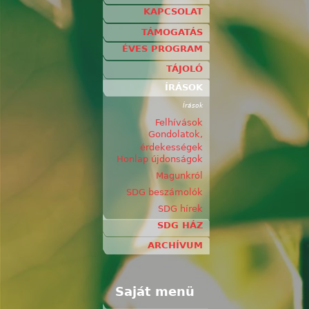
KAPCSOLAT
TÁMOGATÁS
ÉVES PROGRAM
TÁJOLÓ
ÍRÁSOK
Írások
Felhívások
Gondolatok,
érdekességek
Honlap újdonságok
Magunkról
SDG beszámolók
SDG hírek
SDG HÁZ
ARCHÍVUM
Saját menü