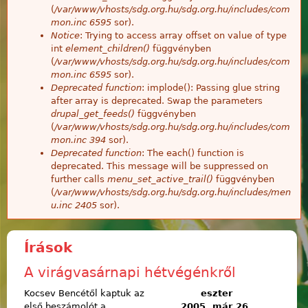
(
/var/www/vhosts/sdg.org.hu/sdg.org.hu/includes/com
mon.inc
6595
sor).
Notice
: Trying to access array offset on value of type
int
element_children()
függvényben
(
/var/www/vhosts/sdg.org.hu/sdg.org.hu/includes/com
mon.inc
6595
sor).
Deprecated function
: implode(): Passing glue string
after array is deprecated. Swap the parameters
drupal_get_feeds()
függvényben
(
/var/www/vhosts/sdg.org.hu/sdg.org.hu/includes/com
mon.inc
394
sor).
Deprecated function
: The each() function is
deprecated. This message will be suppressed on
further calls
menu_set_active_trail()
függvényben
(
/var/www/vhosts/sdg.org.hu/sdg.org.hu/includes/men
u.inc
2405
sor).
Írások
A virágvasárnapi hétvégénkről
Kocsev Bencétől kaptuk az
eszter
első beszámolót a
2005. már 26.