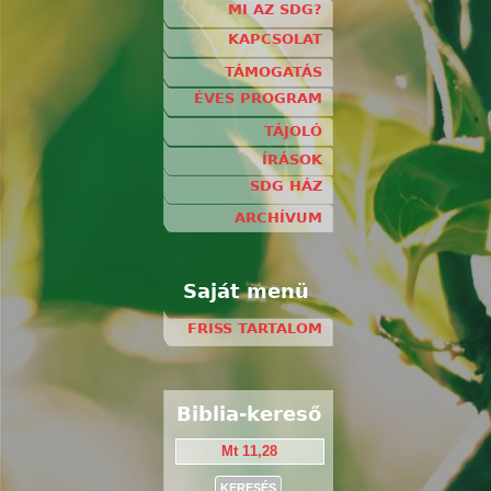
MI AZ SDG?
KAPCSOLAT
TÁMOGATÁS
ÉVES PROGRAM
TÁJOLÓ
ÍRÁSOK
SDG HÁZ
ARCHÍVUM
Saját menü
FRISS TARTALOM
Biblia-kereső