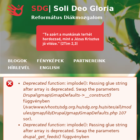
Ugrás a tartalomra
SDG
| Soli Deo Gloria
Református Diákmozgalom
BLOGOK
FÉNYKÉPEK
PARTNEREINK
HÍRLEVÉL
ENGLISH
Deprecated function
: implode(): Passing glue string
Hibaüzenet
after array is deprecated. Swap the parameters
Drupal\gmap\GmapDefaults->__construct()
függvényben
(
/var/www/vhosts/sdg.org.hu/sdg.org.hu/sites/all/mod
ules/gmap/lib/Drupal/gmap/GmapDefaults.php
107
sor).
Deprecated function
: implode(): Passing glue string
after array is deprecated. Swap the parameters
drupal_get_feeds()
függvényben