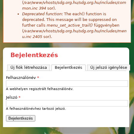
(
/var/www/vhosts/sdg.org.hu/sdg.org.hu/includes/com
mon.inc
394
sor).
Deprecated function
: The each() function is
deprecated. This message will be suppressed on
further calls
menu_set_active_trail()
függvényben
(
/var/www/vhosts/sdg.org.hu/sdg.org.hu/includes/men
u.inc
2405
sor).
Bejelentkezés
Új fiók létrehozása
Bejelentkezés
(aktív fül)
Új jelszó igénylése
Felhasználónév
*
A webhelyen regisztrált felhasználónév.
Jelszó
*
A felhasználónévhez tartozó jelszó.