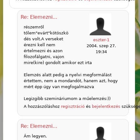
Re: Elemezni...
részemről
tőlem"evárt"kötöszkö
dés volt.A verseket
eszter-1
érezni kell nem
2004. szep 27.
értelmezni és azon
19:34
filozofálgatni, vajon
mire(kire) gondolt amikor ezt irta
Elemzés alatt pedig a nyelvi megformálást
értettem, nem a mondandót, hanem azt, hogy
mért épp úgy van megfogalmazva
Legizgibb szemináriumom a műelemzés:))
A hozzászóláshoz
regisztráció
és
bejelentkezés
szükség
Re: Elemezni...
Ám legyen.