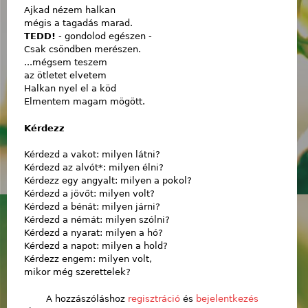
Ajkad nézem halkan
mégis a tagadás marad.
TEDD!
- gondolod egészen -
Csak csöndben merészen.
...mégsem teszem
az ötletet elvetem
Halkan nyel el a köd
Elmentem magam mögött.
Kérdezz
Kérdezd a vakot: milyen látni?
Kérdezd az alvót*: milyen élni?
Kérdezz egy angyalt: milyen a pokol?
Kérdezd a jövőt: milyen volt?
Kérdezd a bénát: milyen járni?
Kérdezd a némát: milyen szólni?
Kérdezd a nyarat: milyen a hó?
Kérdezd a napot: milyen a hold?
Kérdezz engem: milyen volt,
mikor még szerettelek?
A hozzászóláshoz
regisztráció
és
bejelentkezés