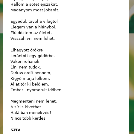
Hallom a sötét éjszakát,
Magányom most jóbarát.
Egyedül, távol a világtól
Elegem van a hiányból.
Elüldöztem az életet,
Visszahívni nem lehet.
Elhagyott örökre
Lerántott egy gödörbe.
Vakon rohanok
Élni nem tudok.
Farkas ordít bennem,
Kígyó marja lelkem.
Állat tör ki belőlem,
Ember - nyomorult időben.
Megmenteni nem lehet,
A sír is kivethet.
Halálban menekvés?
Nincs több kérdés
SZÍV