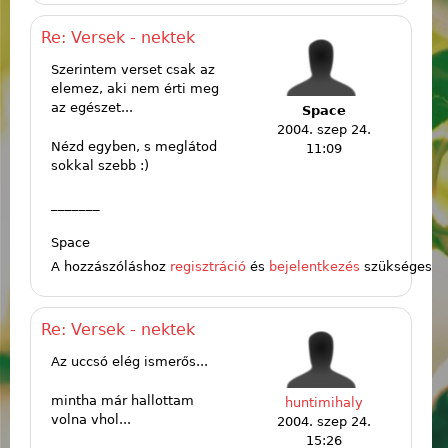
Re: Versek - nektek
Szerintem verset csak az
elemez, aki nem érti meg
az egészet...
Space
2004. szep 24.
Nézd egyben, s meglátod
11:09
sokkal szebb :)
_______
Space
A hozzászóláshoz
regisztráció
és
bejelentkezés
szükséges
Re: Versek - nektek
Az uccsó elég ismerős...
mintha már hallottam
huntimihaly
volna vhol...
2004. szep 24.
15:26