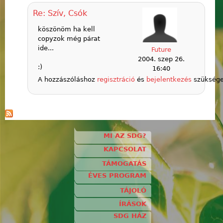
Re: Szív, Csók
köszönöm ha kell
copyzok még párat
ide...
Future
2004. szep 26.
:)
16:40
A hozzászóláshoz
regisztráció
és
bejelentkezés
szükség
MI AZ SDG?
KAPCSOLAT
TÁMOGATÁS
ÉVES PROGRAM
TÁJOLÓ
ÍRÁSOK
SDG HÁZ