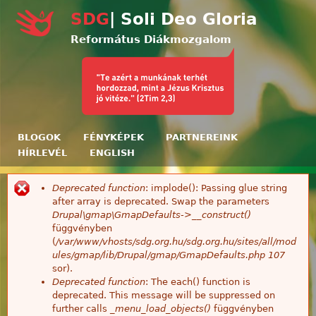
Ugrás a tartalomra
SDG
| Soli Deo Gloria
Református Diákmozgalom
BLOGOK
FÉNYKÉPEK
PARTNEREINK
HÍRLEVÉL
ENGLISH
Deprecated function
: implode(): Passing glue string
Hibaüzenet
after array is deprecated. Swap the parameters
Drupal\gmap\GmapDefaults->__construct()
függvényben
(
/var/www/vhosts/sdg.org.hu/sdg.org.hu/sites/all/mod
ules/gmap/lib/Drupal/gmap/GmapDefaults.php
107
sor).
Deprecated function
: The each() function is
deprecated. This message will be suppressed on
further calls
_menu_load_objects()
függvényben