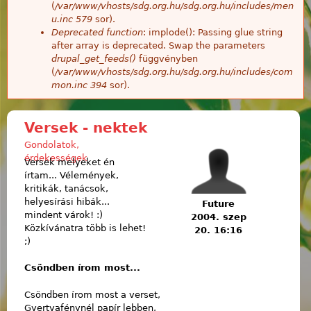
(
/var/www/vhosts/sdg.org.hu/sdg.org.hu/includes/men
u.inc
579
sor).
Deprecated function
: implode(): Passing glue string
after array is deprecated. Swap the parameters
drupal_get_feeds()
függvényben
(
/var/www/vhosts/sdg.org.hu/sdg.org.hu/includes/com
mon.inc
394
sor).
Versek - nektek
Gondolatok,
érdekességek
Versek melyeket én
írtam... Vélemények,
kritikák, tanácsok,
helyesírási hibák...
Future
mindent várok! :)
2004. szep
Közkívánatra több is lehet!
20. 16:16
;)
Csöndben írom most...
Csöndben írom most a verset,
Gyertyafénynél papír lebben,