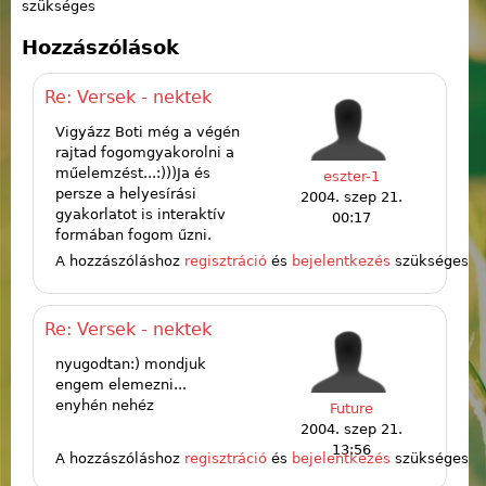
szükséges
Hozzászólások
Re: Versek - nektek
Vigyázz Boti még a végén
rajtad fogomgyakorolni a
műelemzést...:)))Ja és
eszter-1
persze a helyesírási
2004. szep 21.
gyakorlatot is interaktív
00:17
formában fogom űzni.
A hozzászóláshoz
regisztráció
és
bejelentkezés
szükséges
Re: Versek - nektek
nyugodtan:) mondjuk
engem elemezni...
enyhén nehéz
Future
2004. szep 21.
13:56
A hozzászóláshoz
regisztráció
és
bejelentkezés
szükséges