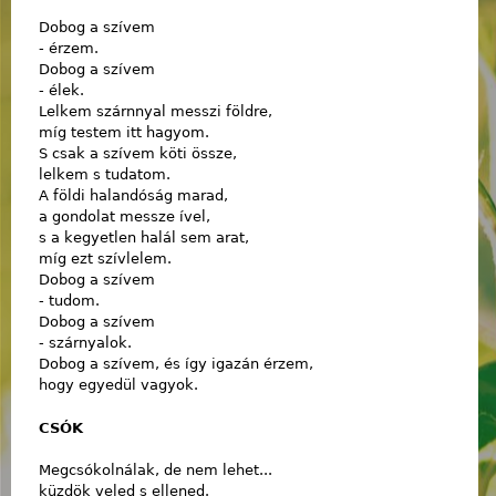
Dobog a szívem
- érzem.
Dobog a szívem
- élek.
Lelkem szárnnyal messzi földre,
míg testem itt hagyom.
S csak a szívem köti össze,
lelkem s tudatom.
A földi halandóság marad,
a gondolat messze ível,
s a kegyetlen halál sem arat,
míg ezt szívlelem.
Dobog a szívem
- tudom.
Dobog a szívem
- szárnyalok.
Dobog a szívem, és így igazán érzem,
hogy egyedül vagyok.
CSÓK
Megcsókolnálak, de nem lehet...
küzdök veled s ellened.