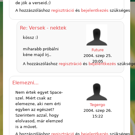
de jók a verseid.:)
A hozzászóláshoz
regisztráció
és
bejelentkezés
szükséges
Re: Versek - nektek
kössz :)
miharabb próbálni
Future
kéne majd írj..
2004. szep 25.
20:05
A hozzászóláshoz
regisztráció
és
bejelentkezés
szükség
Elemezni...
Nem értek egyet Space-
szel. Miért csak az
elemezne, aki nem érti
Tegergo
egyben az egészet?
2004. szep 26.
Szerintem azzal, hogy
15:22
elolvasod, már elemzed
is a művet.
A hozzászóláshoz
regisztráció
és
bejelentkezés
szükséges