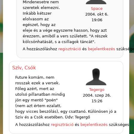
Mindenesetre nem
szeretek elemezni.
Space
Inkább kétszer
2004. okt 6.
elolvasom az
19:06
egészet, hogy az
eleje és a vége egyszerre hasson, hogy azt
érezzem, amiből a vers született. "A részek
kölcsönhatását, s a csillagok táncát".
A hozzászóláshoz
regisztráció
és
bejelentkezés
szükség
Szív, Csók
Future komám, nem
rosszak ezek a versek.
Főleg azért, mert az
Tegergo
utolsó pillanatban mindig
2004. szep 26.
jön egy mentő "poén"
15:26
(nem azt értem ezalatt,
hogy vicces beszólás), egy csattanó. Különösen jó a
Szív és a Csók esetében. Üdv: Tegergő
A hozzászóláshoz
regisztráció
és
bejelentkezés
szükséges