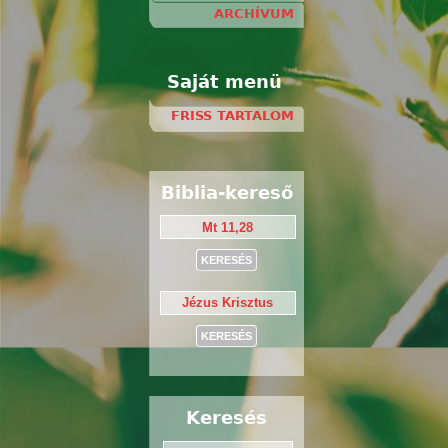
ARCHÍVUM
Saját menü
FRISS TARTALOM
Biblia-kereső
Keresés