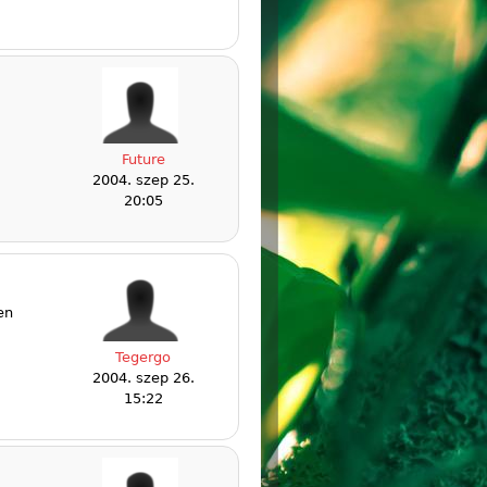
Future
2004. szep 25.
20:05
en
Tegergo
2004. szep 26.
15:22