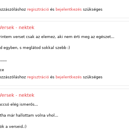
ozzászóláshoz
regisztráció
és
bejelentkezés
szükséges
Versek - nektek
rintem verset csak az elemez, aki nem érti meg az egészet...
d egyben, s meglátod sokkal szebb :)
____
ce
ozzászóláshoz
regisztráció
és
bejelentkezés
szükséges
Versek - nektek
uccsó elég ismerős...
tha már hallottam volna vhol...
ók a verseid.:)