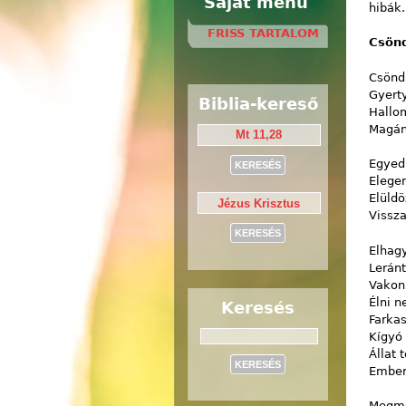
Saját menü
hibák.
FRISS TARTALOM
Csönd
Csönd
Gyerty
Biblia-kereső
Hallom
Magán
Egyedü
Elege
Elüldö
Vissza
Elhagy
Leránt
Vakon
Élni n
Keresés
Farka
Kígyó
Keresés
Állat 
Ember
Megme