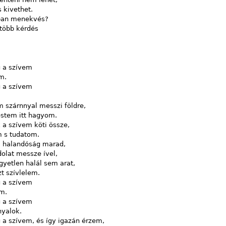
is kivethet.
ban menekvés?
 több kérdés
 a szívem
m.
 a szívem
 szárnnyal messzi földre,
estem itt hagyom.
 a szívem köti össze,
m s tudatom.
di halandóság marad,
olat messze ível,
gyetlen halál sem arat,
t szívlelem.
 a szívem
om.
 a szívem
nyalok.
 a szívem, és így igazán érzem,