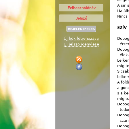
A sír 
Halál
Nincs
SZÍV
Dobog
Új fiók létrehozása
- érze
Új jelszó igénylése
Dobog
- élek.
Lelkem
míg t
S csak
lelke
A föl
a gond
s a ke
míg ez
Dobog
- tud
Dobog
- szár
Dobog