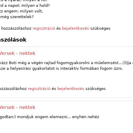
d a napot: milyen a hold?
zz engem: milyen volt,
 még szerettelek?
 hozzászóláshoz
regisztráció
és
bejelentkezés
szükséges
szólások
Versek - nektek
yázz Boti még a végén rajtad fogomgyakorolni a műelemzést...:)))Ja 
sze a helyesírási gyakorlatot is interaktív formában fogom űzni.
ozzászóláshoz
regisztráció
és
bejelentkezés
szükséges
Versek - nektek
godtan:) mondjuk engem elemezni... enyhén nehéz