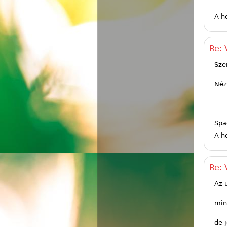
A h
Re: 
Sze
Néz
___
Spa
A h
Re: 
Az 
min
de j