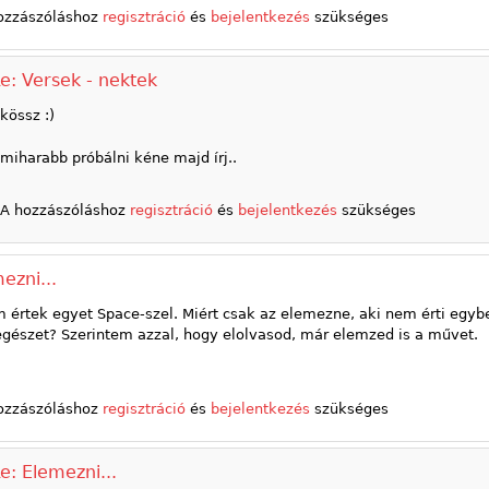
ozzászóláshoz
regisztráció
és
bejelentkezés
szükséges
e: Versek - nektek
kössz :)
miharabb próbálni kéne majd írj..
A hozzászóláshoz
regisztráció
és
bejelentkezés
szükséges
ezni...
 értek egyet Space-szel. Miért csak az elemezne, aki nem érti egyb
egészet? Szerintem azzal, hogy elolvasod, már elemzed is a művet.
ozzászóláshoz
regisztráció
és
bejelentkezés
szükséges
e: Elemezni...