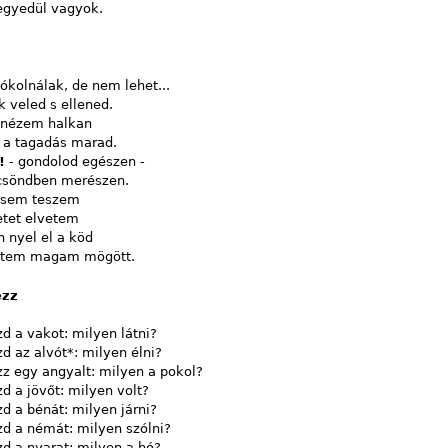
egyedül vagyok.
kolnálak, de nem lehet...
 veled s ellened.
 nézem halkan
 a tagadás marad.
!
- gondolod egészen -
csöndben merészen.
gsem teszem
etet elvetem
 nyel el a köd
tem magam mögött.
ezz
d a vakot: milyen látni?
d az alvót*: milyen élni?
z egy angyalt: milyen a pokol?
d a jövőt: milyen volt?
d a bénát: milyen járni?
zd a némát: milyen szólni?
d a nyarat: milyen a hó?