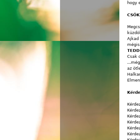
hogy 
CSÓK
Megcsó
küzdök
Ajkad
mégis
TEDD
Csak 
...mé
az ötl
Halkan
Elmen
Kérd
Kérdez
Kérdez
Kérdez
Kérdez
Kérdez
Kérde
Kérdez