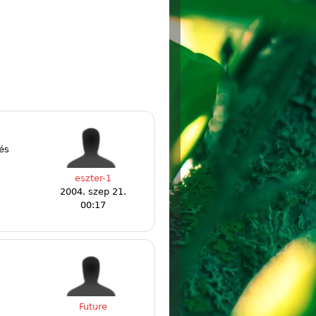
és
eszter-1
2004. szep 21.
00:17
Future