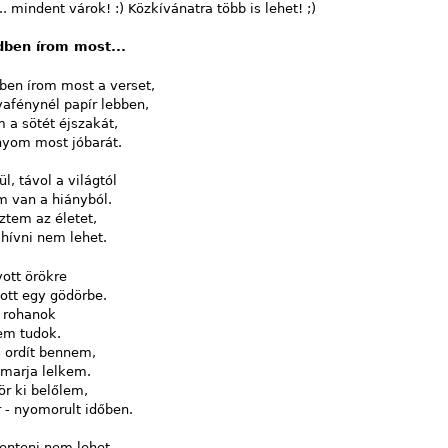
.. mindent várok! :) Közkívánatra több is lehet! ;)
ben írom most...
ben írom most a verset,
afénynél papír lebben,
 a sötét éjszakát,
yom most jóbarát.
l, távol a világtól
m van a hiányból.
ztem az életet,
hívni nem lehet.
ott örökre
ott egy gödörbe.
 rohanok
em tudok.
s ordít bennem,
 marja lelkem.
tör ki belőlem,
 - nyomorult időben.
nteni nem lehet,