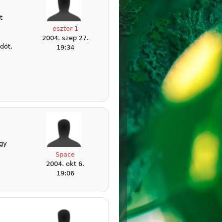
t
eszter-1
2004. szep 27.
dót,
19:34
ogy
Space
2004. okt 6.
19:06