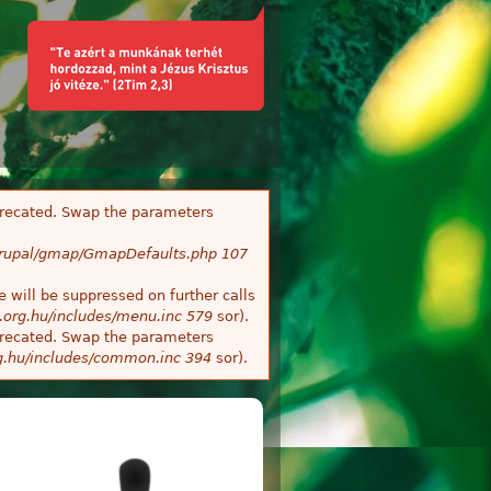
deprecated. Swap the parameters
/Drupal/gmap/GmapDefaults.php
107
 will be suppressed on further calls
.org.hu/includes/menu.inc
579
sor).
deprecated. Swap the parameters
g.hu/includes/common.inc
394
sor).