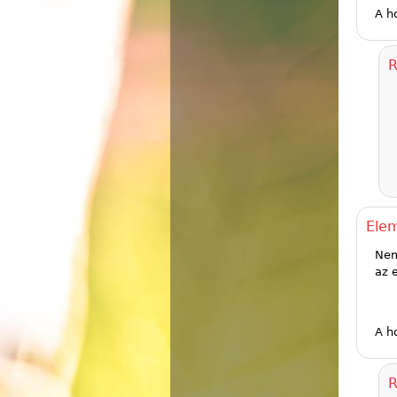
A h
R
Elem
Nem
az 
A h
R