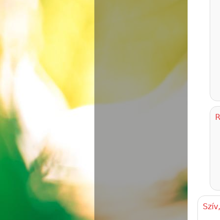
R
Szív