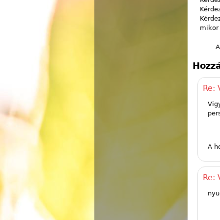
Kérdez
Kérde
mikor
A
Hozzá
Re: 
Vig
per
A h
Re: 
nyu