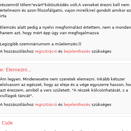
részemről tőlem"evárt"kötöszködés volt.A verseket érezni kell nem
értelmezni és azon filozofálgatni, vajon mire(kire) gondolt amikor ez
irta
Elemzés alatt pedig a nyelvi megformálást értettem, nem a mondan
hanem azt, hogy mért épp úgy van megfogalmazva
Legizgibb szemináriumom a műelemzés:))
A hozzászóláshoz
regisztráció
és
bejelentkezés
szükséges
e: Elemezni...
Ám legyen. Mindenesetre nem szeretek elemezni. Inkább kétszer
elolvasom az egészet, hogy az eleje és a vége egyszerre hasson, h
azt érezzem, amiből a vers született. "A részek kölcsönhatását, s a
csillagok táncát".
A hozzászóláshoz
regisztráció
és
bejelentkezés
szükséges
, Csók