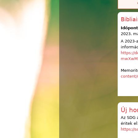
Biblia
Időpont
2023. má
A 2023-a
informác
https:/
mwXwMI
Memorite
content/
Új ho
Az SDG a
éritek el
https://