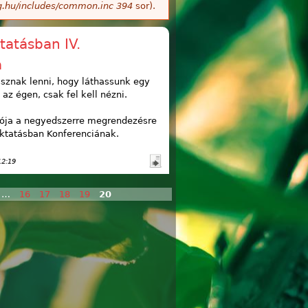
g.hu/includes/common.inc
394
sor).
tatásban IV.
a
gásznak lenni, hogy láthassunk egy
 az égen, csak fel kell nézni.
ója a negyedszerre megrendezésre
Oktatásban Konferenciának.
12:19
…
16
17
18
19
20