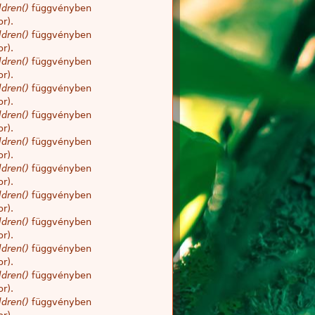
dren()
függvényben
r).
dren()
függvényben
r).
dren()
függvényben
r).
dren()
függvényben
r).
dren()
függvényben
r).
dren()
függvényben
r).
dren()
függvényben
r).
dren()
függvényben
r).
dren()
függvényben
r).
dren()
függvényben
r).
dren()
függvényben
r).
dren()
függvényben