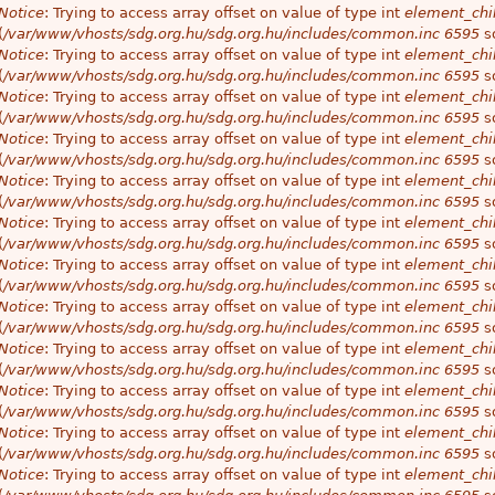
Notice
: Trying to access array offset on value of type int
element_chil
(
/var/www/vhosts/sdg.org.hu/sdg.org.hu/includes/common.inc
6595
so
Notice
: Trying to access array offset on value of type int
element_chil
(
/var/www/vhosts/sdg.org.hu/sdg.org.hu/includes/common.inc
6595
so
Notice
: Trying to access array offset on value of type int
element_chil
(
/var/www/vhosts/sdg.org.hu/sdg.org.hu/includes/common.inc
6595
so
Notice
: Trying to access array offset on value of type int
element_chil
(
/var/www/vhosts/sdg.org.hu/sdg.org.hu/includes/common.inc
6595
so
Notice
: Trying to access array offset on value of type int
element_chil
(
/var/www/vhosts/sdg.org.hu/sdg.org.hu/includes/common.inc
6595
so
Notice
: Trying to access array offset on value of type int
element_chil
(
/var/www/vhosts/sdg.org.hu/sdg.org.hu/includes/common.inc
6595
so
Notice
: Trying to access array offset on value of type int
element_chil
(
/var/www/vhosts/sdg.org.hu/sdg.org.hu/includes/common.inc
6595
so
Notice
: Trying to access array offset on value of type int
element_chil
(
/var/www/vhosts/sdg.org.hu/sdg.org.hu/includes/common.inc
6595
so
Notice
: Trying to access array offset on value of type int
element_chil
(
/var/www/vhosts/sdg.org.hu/sdg.org.hu/includes/common.inc
6595
so
Notice
: Trying to access array offset on value of type int
element_chil
(
/var/www/vhosts/sdg.org.hu/sdg.org.hu/includes/common.inc
6595
so
Notice
: Trying to access array offset on value of type int
element_chil
(
/var/www/vhosts/sdg.org.hu/sdg.org.hu/includes/common.inc
6595
so
Notice
: Trying to access array offset on value of type int
element_chil