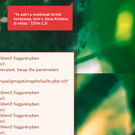
dren()
függvényben
r).
deprecated. Swap the parameters
/Drupal/gmap/GmapDefaults.php
107
dren()
függvényben
r).
dren()
függvényben
r).
dren()
függvényben
r).
dren()
függvényben
r).