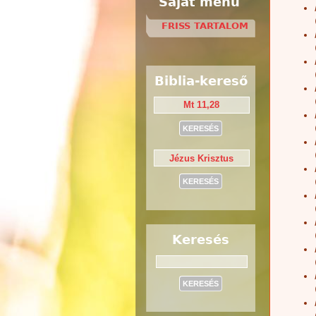
Saját menü
FRISS TARTALOM
Biblia-kereső
Keresés
Keresés