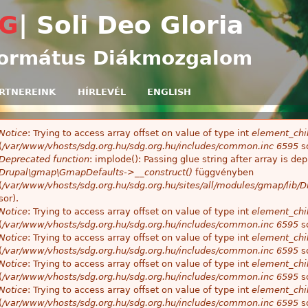
Ugrás a tartalomra
G
| Soli Deo Gloria
ormátus Diákmozgalom
RTNEREINK
HÍRLEVÉL
ENGLISH
Notice
: Trying to access array offset on value of type int
element_chil
ibaüzenet
(
/var/www/vhosts/sdg.org.hu/sdg.org.hu/includes/common.inc
6595
so
Deprecated function
: implode(): Passing glue string after array is 
Drupal\gmap\GmapDefaults->__construct()
függvényben
(
/var/www/vhosts/sdg.org.hu/sdg.org.hu/sites/all/modules/gmap/lib
sor).
Notice
: Trying to access array offset on value of type int
element_chil
(
/var/www/vhosts/sdg.org.hu/sdg.org.hu/includes/common.inc
6595
so
Notice
: Trying to access array offset on value of type int
element_chil
(
/var/www/vhosts/sdg.org.hu/sdg.org.hu/includes/common.inc
6595
so
Notice
: Trying to access array offset on value of type int
element_chil
(
/var/www/vhosts/sdg.org.hu/sdg.org.hu/includes/common.inc
6595
so
Notice
: Trying to access array offset on value of type int
element_chil
(
/var/www/vhosts/sdg.org.hu/sdg.org.hu/includes/common.inc
6595
so