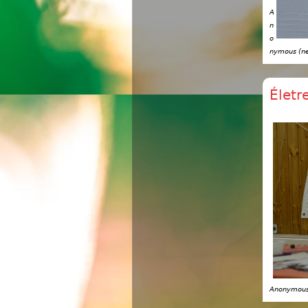
A
n
o
nymous (ne
Életr
Anonymous 