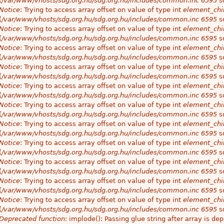
(
/var/www/vhosts/sdg.org.hu/sdg.org.hu/includes/common.inc
6595
so
Notice
: Trying to access array offset on value of type int
element_chil
(
/var/www/vhosts/sdg.org.hu/sdg.org.hu/includes/common.inc
6595
so
Notice
: Trying to access array offset on value of type int
element_chil
(
/var/www/vhosts/sdg.org.hu/sdg.org.hu/includes/common.inc
6595
so
Notice
: Trying to access array offset on value of type int
element_chil
(
/var/www/vhosts/sdg.org.hu/sdg.org.hu/includes/common.inc
6595
so
Notice
: Trying to access array offset on value of type int
element_chil
(
/var/www/vhosts/sdg.org.hu/sdg.org.hu/includes/common.inc
6595
so
Notice
: Trying to access array offset on value of type int
element_chil
(
/var/www/vhosts/sdg.org.hu/sdg.org.hu/includes/common.inc
6595
so
Notice
: Trying to access array offset on value of type int
element_chil
(
/var/www/vhosts/sdg.org.hu/sdg.org.hu/includes/common.inc
6595
so
Notice
: Trying to access array offset on value of type int
element_chil
(
/var/www/vhosts/sdg.org.hu/sdg.org.hu/includes/common.inc
6595
so
Notice
: Trying to access array offset on value of type int
element_chil
(
/var/www/vhosts/sdg.org.hu/sdg.org.hu/includes/common.inc
6595
so
Notice
: Trying to access array offset on value of type int
element_chil
(
/var/www/vhosts/sdg.org.hu/sdg.org.hu/includes/common.inc
6595
so
Notice
: Trying to access array offset on value of type int
element_chil
(
/var/www/vhosts/sdg.org.hu/sdg.org.hu/includes/common.inc
6595
so
Notice
: Trying to access array offset on value of type int
element_chil
(
/var/www/vhosts/sdg.org.hu/sdg.org.hu/includes/common.inc
6595
so
Deprecated function
: implode(): Passing glue string after array is 