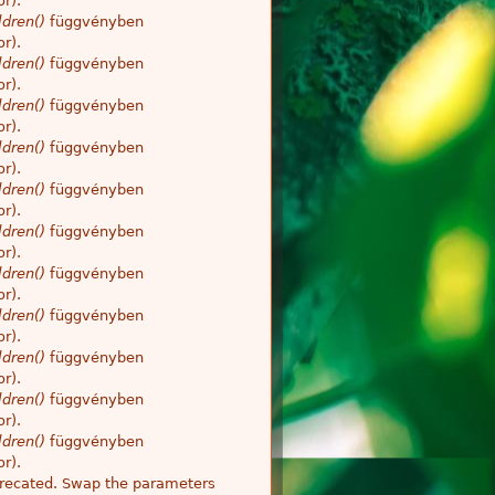
r).
dren()
függvényben
r).
dren()
függvényben
r).
dren()
függvényben
r).
dren()
függvényben
r).
dren()
függvényben
r).
dren()
függvényben
r).
dren()
függvényben
r).
dren()
függvényben
r).
dren()
függvényben
r).
dren()
függvényben
r).
dren()
függvényben
r).
deprecated. Swap the parameters