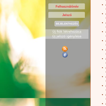
Új fiók létrehozása
Új jelszó igénylése