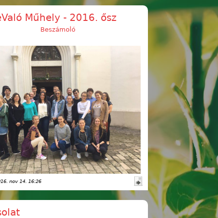
eValó Műhely - 2016. ősz
Beszámoló
016. nov 14. 16:26
olat