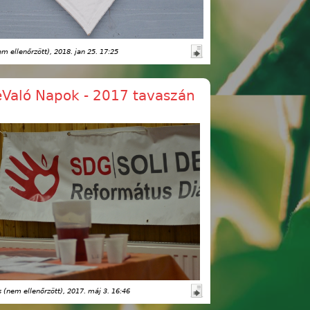
m ellenőrzött)
, 2018. jan 25. 17:25
eValó Napok - 2017 tavaszán
(nem ellenőrzött)
, 2017. máj 3. 16:46