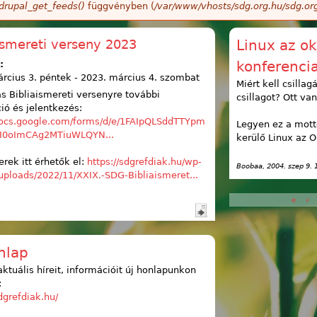
drupal_get_feeds()
függvényben (
/var/www/vhosts/sdg.org.hu/sdg.or
ismereti verseny 2023
Linux az ok
konferenci
:
rcius 3. péntek
-
2023. március 4. szombat
Miért kell csilla
s Bibliaismereti versenyre további
csillagot? Ott van
ió és jelentkezés:
/docs.google.com/forms/d/e/1FAIpQLSddTTYpm
Legyen ez a mott
0oImCAg2MTiuWLQYN...
kerülő Linux az 
rek itt érhetők el:
https://sdgrefdiak.hu/wp-
Boobaa
, 2004. szep 9. 
uploads/2022/11/XXIX.-SDG-Bibliaismeret...
«
‹
Oldalak
nlap
ktuális híreit, információit új honlapunkon
:
sdgrefdiak.hu/