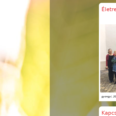
Életr
gyongyi
, 2
Kapcs