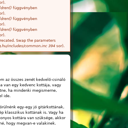
r).
dren()
függvényben
r).
dren()
függvényben
r).
dren()
függvényben
r).
deprecated. Swap the parameters
g.hu/includes/common.inc
394
sor).
!
em az összes zenét kedvelő-csináló
a van egy kedvenc kottája, vagy
etne, ha mindenki megismerne,
l ide.
örülnénk egy-egy jó gitárkottának,
ép klasszikus kottának is. Vagy ha
zonyos kottára van szüksége, akkor
né, hogy megvan-e valakinek.