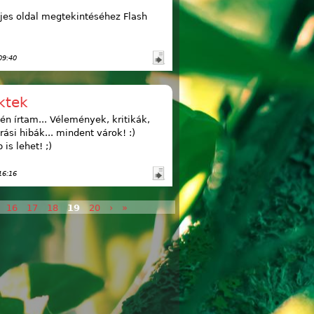
ljes oldal megtekintéséhez Flash
09:40
ktek
n írtam... Vélemények, kritikák,
rási hibák... mindent várok! :)
is lehet! ;)
16:16
16
17
18
19
20
›
»