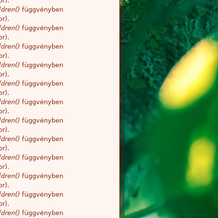
r).
dren()
függvényben
r).
dren()
függvényben
r).
dren()
függvényben
r).
dren()
függvényben
r).
dren()
függvényben
r).
dren()
függvényben
r).
dren()
függvényben
r).
dren()
függvényben
r).
dren()
függvényben
r).
dren()
függvényben
r).
dren()
függvényben
r).
dren()
függvényben