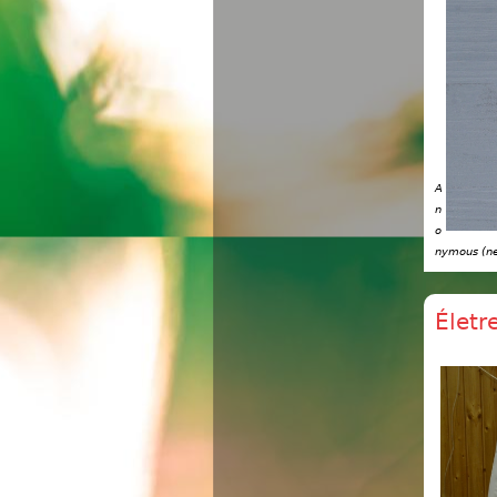
A
n
o
nymous (ne
Életr