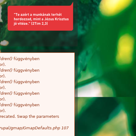
dren()
függvényben
r).
dren()
függvényben
r).
dren()
függvényben
r).
dren()
függvényben
r).
dren()
függvényben
r).
deprecated. Swap the parameters
/Drupal/gmap/GmapDefaults.php
107