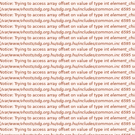
Notice
: Trying to access array offset on value of type int
element_chil
(
/var/www/vhosts/sdg.org.hu/sdg.org.hu/includes/common.inc
6595
so
Notice
: Trying to access array offset on value of type int
element_chil
(
/var/www/vhosts/sdg.org.hu/sdg.org.hu/includes/common.inc
6595
so
Notice
: Trying to access array offset on value of type int
element_chil
(
/var/www/vhosts/sdg.org.hu/sdg.org.hu/includes/common.inc
6595
so
Notice
: Trying to access array offset on value of type int
element_chil
(
/var/www/vhosts/sdg.org.hu/sdg.org.hu/includes/common.inc
6595
so
Notice
: Trying to access array offset on value of type int
element_chil
(
/var/www/vhosts/sdg.org.hu/sdg.org.hu/includes/common.inc
6595
so
Notice
: Trying to access array offset on value of type int
element_chil
(
/var/www/vhosts/sdg.org.hu/sdg.org.hu/includes/common.inc
6595
so
Notice
: Trying to access array offset on value of type int
element_chil
(
/var/www/vhosts/sdg.org.hu/sdg.org.hu/includes/common.inc
6595
so
Notice
: Trying to access array offset on value of type int
element_chil
(
/var/www/vhosts/sdg.org.hu/sdg.org.hu/includes/common.inc
6595
so
Notice
: Trying to access array offset on value of type int
element_chil
(
/var/www/vhosts/sdg.org.hu/sdg.org.hu/includes/common.inc
6595
so
Notice
: Trying to access array offset on value of type int
element_chil
(
/var/www/vhosts/sdg.org.hu/sdg.org.hu/includes/common.inc
6595
so
Notice
: Trying to access array offset on value of type int
element_chil
(
/var/www/vhosts/sdg.org.hu/sdg.org.hu/includes/common.inc
6595
so
Notice
: Trying to access array offset on value of type int
element_chil