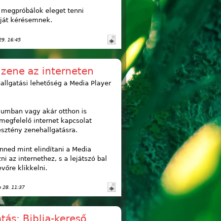
 megpróbálok eleget tenni
ját kérésemnek.
29. 16:45
 zene az interneten
allgatási lehetőség a Media Player
giumban vagy akár otthon is
megfelelő internet kapcsolat
esztény zenehallgatásra.
nned mint elindítani a Media
ni az internethez, s a lejátszó bal
vőre klikkelni.
p 28. 11:37
atás: Biblia-kereső