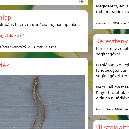
Megígérem, én is
mihamarabb a sa
nlap
szamarcsi
, 2004. szep 
ktuális híreit, információit új honlapunkon
:
sdgrefdiak.hu/
Keresztény
(nem ellenőrzött)
, 2023. már 19. 13:41
Keresztény zeneh
segítségével!
Ház
Iskolában, kollé
lehetőséged van 
segítségével ker
Nem kell mást te
Playert, csatlakoz
oldalán a Rádióve
huntimihaly
, 2004. sze
Új szolgált