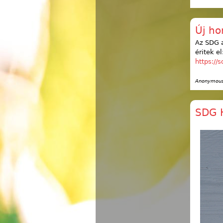
Új ho
Az SDG a
éritek el
https://
Anonymous 
SDG 