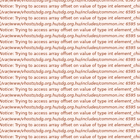
(
/var/www/vhosts/sdg.org.hu/sdg.org.hu/includes/common.inc
6595
so
Notice
: Trying to access array offset on value of type int
element_chil
(
/var/www/vhosts/sdg.org.hu/sdg.org.hu/includes/common.inc
6595
so
Notice
: Trying to access array offset on value of type int
element_chil
(
/var/www/vhosts/sdg.org.hu/sdg.org.hu/includes/common.inc
6595
so
Notice
: Trying to access array offset on value of type int
element_chil
(
/var/www/vhosts/sdg.org.hu/sdg.org.hu/includes/common.inc
6595
so
Notice
: Trying to access array offset on value of type int
element_chil
(
/var/www/vhosts/sdg.org.hu/sdg.org.hu/includes/common.inc
6595
so
Notice
: Trying to access array offset on value of type int
element_chil
(
/var/www/vhosts/sdg.org.hu/sdg.org.hu/includes/common.inc
6595
so
Notice
: Trying to access array offset on value of type int
element_chil
(
/var/www/vhosts/sdg.org.hu/sdg.org.hu/includes/common.inc
6595
so
Notice
: Trying to access array offset on value of type int
element_chil
(
/var/www/vhosts/sdg.org.hu/sdg.org.hu/includes/common.inc
6595
so
Notice
: Trying to access array offset on value of type int
element_chil
(
/var/www/vhosts/sdg.org.hu/sdg.org.hu/includes/common.inc
6595
so
Notice
: Trying to access array offset on value of type int
element_chil
(
/var/www/vhosts/sdg.org.hu/sdg.org.hu/includes/common.inc
6595
so
Notice
: Trying to access array offset on value of type int
element_chil
(
/var/www/vhosts/sdg.org.hu/sdg.org.hu/includes/common.inc
6595
so
Notice
: Trying to access array offset on value of type int
element_chil
(
/var/www/vhosts/sdg.org.hu/sdg.org.hu/includes/common.inc
6595
so
Notice
: Trying to access array offset on value of type int
element_chil