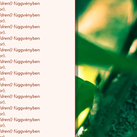
dren()
függvényben
r).
dren()
függvényben
r).
dren()
függvényben
r).
dren()
függvényben
r).
dren()
függvényben
r).
dren()
függvényben
r).
dren()
függvényben
r).
dren()
függvényben
r).
dren()
függvényben
r).
dren()
függvényben
r).
dren()
függvényben
r).
dren()
függvényben