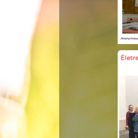
Anonymous 
Életr