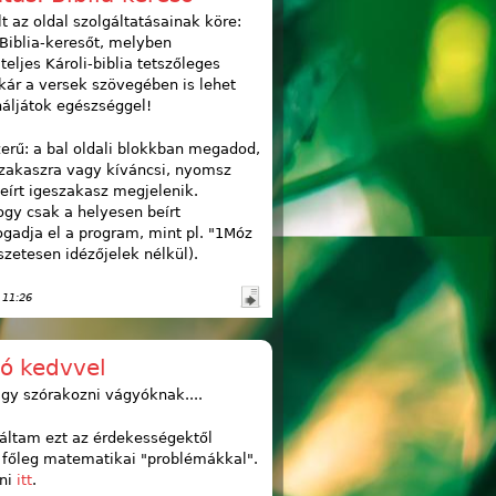
 az oldal szolgáltatásainak köre:
 Biblia-keresőt, melyben
teljes Károli-biblia tetszőleges
kár a versek szövegében is lehet
náljátok egészséggel!
erű: a bal oldali blokkban megadod,
zakaszra vagy kíváncsi, nyomsz
beírt igeszakasz megjelenik.
gy csak a helyesen beírt
gadja el a program, mint pl. "1Móz
zetesen idézőjelek nélkül).
. 11:26
jó kedvvel
y szórakozni vágyóknak....
áltam ezt az érdekességektől
 főleg matematikai "problémákkal".
ni
itt
.