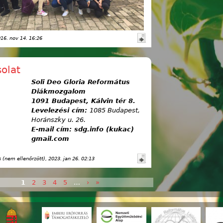
016. nov 14. 16:26
olat
Soli Deo Gloria Református
Diákmozgalom
1091 Budapest, Kálvin tér 8.
Levelezési cím:
1085 Budapest,
Horánszky u. 26.
E-mail cím: sdg.info (kukac)
gmail.com
(nem ellenőrzött)
, 2023. jan 26. 02:13
1
2
3
4
5
…
›
»
k