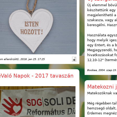
Új elemmel bővült
készítettünk egy
megjeleníthető a 
szakasza, vagy a
keresgélni. Hasz
Használata egysz
hogy melyik iges
egy Entert, és a 
Megjegyzendő, ho
hivatkozásokat fo
m ellenőrzött)
, 2018. jan 25. 17:25
12,10-12" (termés
Boobaa
, 2004. szep 23
eValó Napok - 2017 tavaszán
Matekozni 
Matekozóknak vag
Még régebben tal
hemzsegő oldalt,
Érdemes megnéz