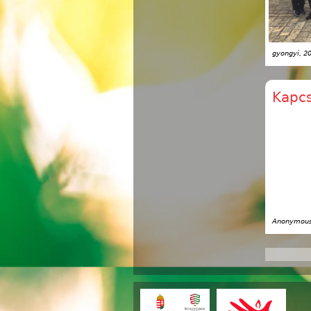
gyongyi
, 2
Kapcs
Anonymous 
Oldala