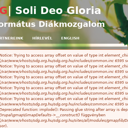
Ugrás a tartalomra
G
| Soli Deo Gloria
ormátus Diákmozgalom
RTNEREINK
HÍRLEVÉL
ENGLISH
Notice
: Trying to access array offset on value of type int
element_chil
ibaüzenet
(
/var/www/vhosts/sdg.org.hu/sdg.org.hu/includes/common.inc
6595
so
Notice
: Trying to access array offset on value of type int
element_chil
(
/var/www/vhosts/sdg.org.hu/sdg.org.hu/includes/common.inc
6595
so
Notice
: Trying to access array offset on value of type int
element_chil
(
/var/www/vhosts/sdg.org.hu/sdg.org.hu/includes/common.inc
6595
so
Notice
: Trying to access array offset on value of type int
element_chil
(
/var/www/vhosts/sdg.org.hu/sdg.org.hu/includes/common.inc
6595
so
Notice
: Trying to access array offset on value of type int
element_chil
(
/var/www/vhosts/sdg.org.hu/sdg.org.hu/includes/common.inc
6595
so
Deprecated function
: implode(): Passing glue string after array is 
Drupal\gmap\GmapDefaults->__construct()
függvényben
(
/var/www/vhosts/sdg.org.hu/sdg.org.hu/sites/all/modules/gmap/lib
sor).