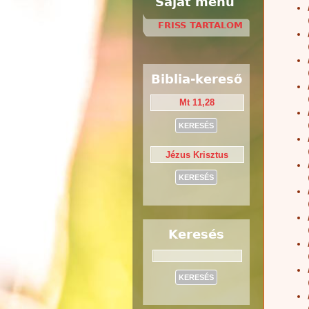
Saját menü
FRISS TARTALOM
Biblia-kereső
Keresés
Keresés