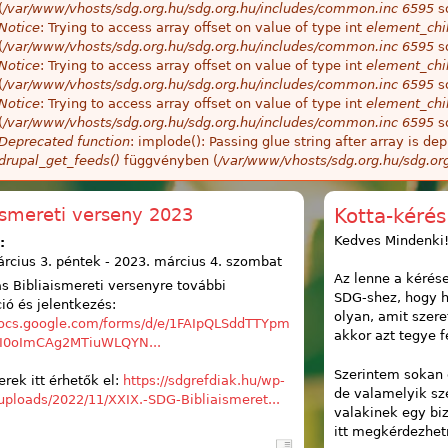
(
/var/www/vhosts/sdg.org.hu/sdg.org.hu/includes/common.inc
6595
so
Notice
: Trying to access array offset on value of type int
element_chil
(
/var/www/vhosts/sdg.org.hu/sdg.org.hu/includes/common.inc
6595
so
Notice
: Trying to access array offset on value of type int
element_chil
(
/var/www/vhosts/sdg.org.hu/sdg.org.hu/includes/common.inc
6595
so
Notice
: Trying to access array offset on value of type int
element_chil
(
/var/www/vhosts/sdg.org.hu/sdg.org.hu/includes/common.inc
6595
so
Deprecated function
: implode(): Passing glue string after array is 
drupal_get_feeds()
függvényben (
/var/www/vhosts/sdg.org.hu/sdg.or
ismereti verseny 2023
Kotta-kérés
Kedves Mindenki
:
rcius 3. péntek
-
2023. március 4. szombat
Az lenne a kérés
s Bibliaismereti versenyre további
SDG-shez, hogy h
ió és jelentkezés:
olyan, amit szer
/docs.google.com/forms/d/e/1FAIpQLSddTTYpm
akkor azt tegye fe
0oImCAg2MTiuWLQYN...
Szerintem sokan 
rek itt érhetők el:
https://sdgrefdiak.hu/wp-
de valamelyik sz
uploads/2022/11/XXIX.-SDG-Bibliaismeret...
valakinek egy bi
itt megkérdezhet