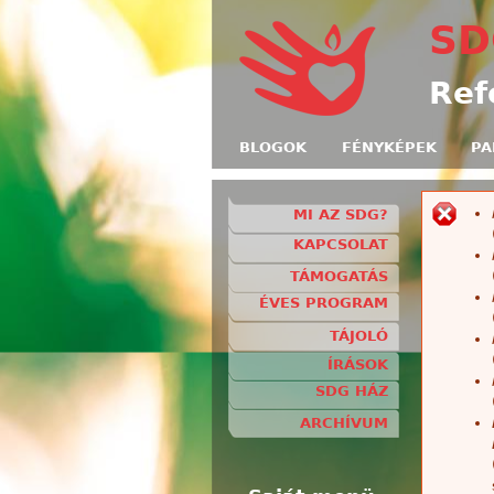
SD
Ref
BLOGOK
FÉNYKÉPEK
PA
MI AZ SDG?
H
KAPCSOLAT
TÁMOGATÁS
ÉVES PROGRAM
TÁJOLÓ
ÍRÁSOK
SDG HÁZ
ARCHÍVUM