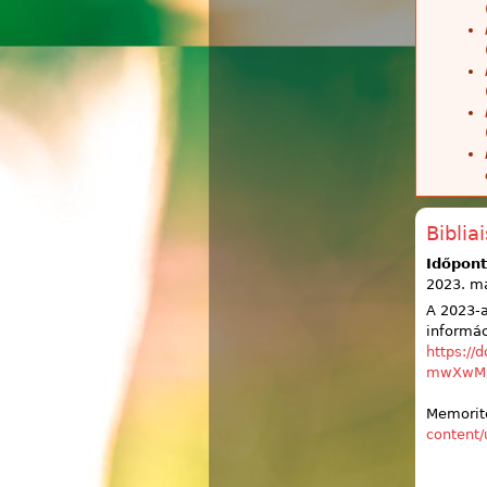
Biblia
Időpont
2023. má
A 2023-a
informác
https:/
mwXwMI
Memorite
content/