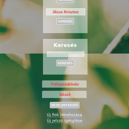
Keresés
Keresés
Új fiók létrehozása
Új jelszó igénylése