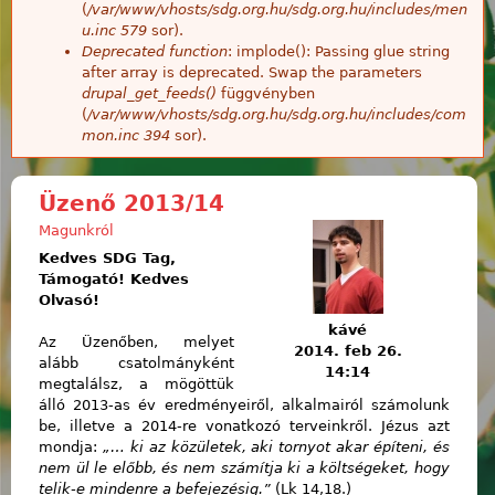
(
/var/www/vhosts/sdg.org.hu/sdg.org.hu/includes/men
u.inc
579
sor).
Deprecated function
: implode(): Passing glue string
after array is deprecated. Swap the parameters
drupal_get_feeds()
függvényben
(
/var/www/vhosts/sdg.org.hu/sdg.org.hu/includes/com
mon.inc
394
sor).
Üzenő 2013/14
Magunkról
Kedves SDG Tag,
Támogató!
Kedves
Olvasó!
kávé
Az Üzenőben, melyet
2014. feb 26.
alább csatolmányként
14:14
megtalálsz, a mögöttük
álló 2013-as év eredményeiről, alkalmairól számolunk
be, illetve a 2014-re vonatkozó terveinkről. Jézus azt
mondja:
„… ki az közületek, aki tornyot akar építeni, és
nem ül le előbb, és nem számítja ki a költségeket, hogy
telik-e mindenre a befejezésig.”
(Lk 14,18.)