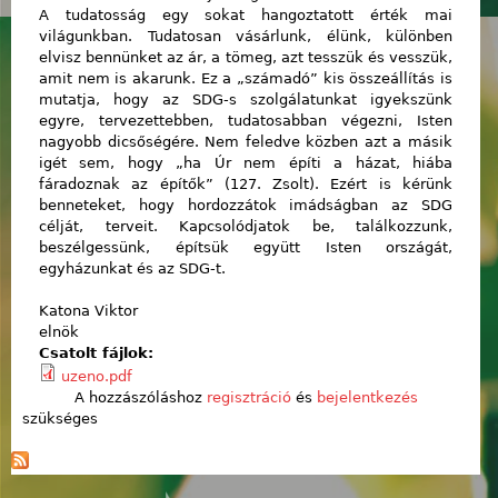
A tudatosság egy sokat hangoztatott érték mai
világunkban. Tudatosan vásárlunk, élünk, különben
elvisz bennünket az ár, a tömeg, azt tesszük és vesszük,
amit nem is akarunk. Ez a „számadó” kis összeállítás is
mutatja, hogy az SDG-s szolgálatunkat igyekszünk
egyre, tervezettebben, tudatosabban végezni, Isten
nagyobb dicsőségére. Nem feledve közben azt a másik
igét sem, hogy „ha Úr nem építi a házat, hiába
fáradoznak az építők” (127. Zsolt). Ezért is kérünk
benneteket, hogy hordozzátok imádságban az SDG
célját, terveit. Kapcsolódjatok be, találkozzunk,
beszélgessünk, építsük együtt Isten országát,
egyházunkat és az SDG-t.
Katona Viktor
elnök
Csatolt fájlok:
uzeno.pdf
A hozzászóláshoz
regisztráció
és
bejelentkezés
szükséges