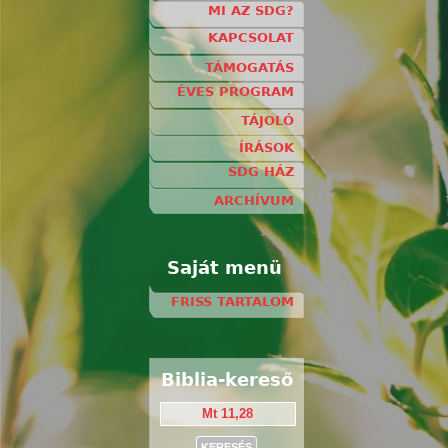
MI AZ SDG?
KAPCSOLAT
TÁMOGATÁS
ÉVES PROGRAM
TÁJOLÓ
ÍRÁSOK
SDG HÁZ
ARCHÍVUM
Saját menü
FRISS TARTALOM
Biblia-kereső