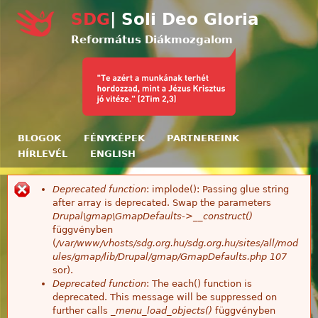
Ugrás a tartalomra
SDG
| Soli Deo Gloria
Református Diákmozgalom
BLOGOK
FÉNYKÉPEK
PARTNEREINK
HÍRLEVÉL
ENGLISH
Deprecated function
: implode(): Passing glue string
Hibaüzenet
after array is deprecated. Swap the parameters
Drupal\gmap\GmapDefaults->__construct()
függvényben
(
/var/www/vhosts/sdg.org.hu/sdg.org.hu/sites/all/mod
ules/gmap/lib/Drupal/gmap/GmapDefaults.php
107
sor).
Deprecated function
: The each() function is
deprecated. This message will be suppressed on
further calls
_menu_load_objects()
függvényben