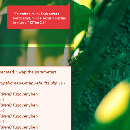
deprecated. Swap the parameters
/Drupal/gmap/GmapDefaults.php
107
dren()
függvényben
r).
dren()
függvényben
r).
dren()
függvényben
r).
dren()
függvényben