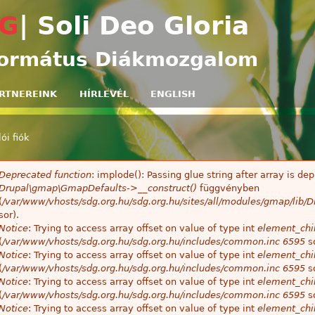
Ugrás a tartalomra
G
| Soli Deo Gloria
ormátus Diákmozgalom
RTNEREINK
HÍRLEVÉL
ENGLISH
ói fiók
egi hely
Deprecated function
: implode(): Passing glue string after array is 
ibaüzenet
Drupal\gmap\GmapDefaults->__construct()
függvényben
(
/var/www/vhosts/sdg.org.hu/sdg.org.hu/sites/all/modules/gmap/lib
sor).
Notice
: Trying to access array offset on value of type int
element_chil
(
/var/www/vhosts/sdg.org.hu/sdg.org.hu/includes/common.inc
6595
so
Notice
: Trying to access array offset on value of type int
element_chil
(
/var/www/vhosts/sdg.org.hu/sdg.org.hu/includes/common.inc
6595
so
Notice
: Trying to access array offset on value of type int
element_chil
(
/var/www/vhosts/sdg.org.hu/sdg.org.hu/includes/common.inc
6595
so
Notice
: Trying to access array offset on value of type int
element_chil