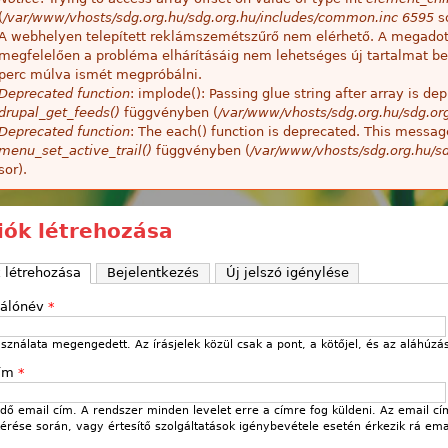
(
/var/www/vhosts/sdg.org.hu/sdg.org.hu/includes/common.inc
6595
so
A webhelyen telepített reklámszemétszűrő nem elérhető. A megado
megfelelően a probléma elhárításáig nem lehetséges új tartalmat be
perc múlva ismét megpróbálni.
Deprecated function
: implode(): Passing glue string after array is 
drupal_get_feeds()
függvényben (
/var/www/vhosts/sdg.org.hu/sdg.or
Deprecated function
: The each() function is deprecated. This message
menu_set_active_trail()
függvényben (
/var/www/vhosts/sdg.org.hu/sd
sor).
fiók létrehozása
k létrehozása
(aktív fül)
Bejelentkezés
Új jelszó igénylése
nálónév
*
sználata megengedett. Az írásjelek közül csak a pont, a kötőjel, és az aláhúzá
cím
*
ő email cím. A rendszer minden levelet erre a címre fog küldeni. Az email cí
 kérése során, vagy értesítő szolgáltatások igénybevétele esetén érkezik rá ema