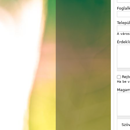
Foglal
Telepü
A város 
Érdekl
Rejt
Ha be v
Magam
Szö