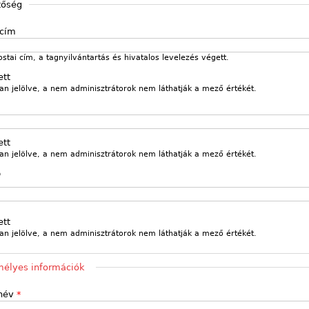
tőség
 cím
ostai cím, a tagnyilvántartás és hivatalos levelezés végett.
ett
an jelölve, a nem adminisztrátorok nem láthatják a mező értékét.
ett
an jelölve, a nem adminisztrátorok nem láthatják a mező értékét.
p
m
ett
an jelölve, a nem adminisztrátorok nem láthatják a mező értékét.
t
élyes információk
 név
*