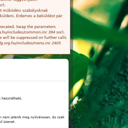
r).
tt működési szabályoknak
küldeni. Érdemes a beküldést pár
deprecated. Swap the parameters
g.hu/includes/common.inc
394
sor).
 will be suppressed on further calls
g.org.hu/includes/menu.inc
2405
s használható.
m nem jelenik meg nyilvánosan, és csak
il üzenet.