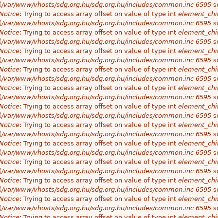
(
/var/www/vhosts/sdg.org.hu/sdg.org.hu/includes/common.inc
6595
so
Notice
: Trying to access array offset on value of type int
element_chil
(
/var/www/vhosts/sdg.org.hu/sdg.org.hu/includes/common.inc
6595
so
Notice
: Trying to access array offset on value of type int
element_chil
(
/var/www/vhosts/sdg.org.hu/sdg.org.hu/includes/common.inc
6595
so
Notice
: Trying to access array offset on value of type int
element_chil
(
/var/www/vhosts/sdg.org.hu/sdg.org.hu/includes/common.inc
6595
so
Notice
: Trying to access array offset on value of type int
element_chil
(
/var/www/vhosts/sdg.org.hu/sdg.org.hu/includes/common.inc
6595
so
Notice
: Trying to access array offset on value of type int
element_chil
(
/var/www/vhosts/sdg.org.hu/sdg.org.hu/includes/common.inc
6595
so
Notice
: Trying to access array offset on value of type int
element_chil
(
/var/www/vhosts/sdg.org.hu/sdg.org.hu/includes/common.inc
6595
so
Notice
: Trying to access array offset on value of type int
element_chil
(
/var/www/vhosts/sdg.org.hu/sdg.org.hu/includes/common.inc
6595
so
Notice
: Trying to access array offset on value of type int
element_chil
(
/var/www/vhosts/sdg.org.hu/sdg.org.hu/includes/common.inc
6595
so
Notice
: Trying to access array offset on value of type int
element_chil
(
/var/www/vhosts/sdg.org.hu/sdg.org.hu/includes/common.inc
6595
so
Notice
: Trying to access array offset on value of type int
element_chil
(
/var/www/vhosts/sdg.org.hu/sdg.org.hu/includes/common.inc
6595
so
Notice
: Trying to access array offset on value of type int
element_chil
(
/var/www/vhosts/sdg.org.hu/sdg.org.hu/includes/common.inc
6595
so
Notice
: Trying to access array offset on value of type int
element_chil