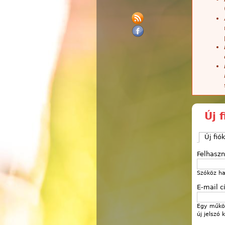
Új 
Új fió
Felhasz
Szóköz ha
E-mail 
Egy működ
új jelszó