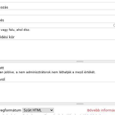
kozás
lés
vagy falu, ahol élsz.
ődési kör
ett
an jelölve, a nem adminisztrátorok nem láthatják a mező értékét.
ról
vegformátum
Bővebb informá