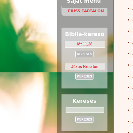
Saját menü
FRISS TARTALOM
Biblia-kereső
Keresés
Keresés