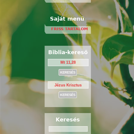
Saját menü
FRISS TARTALOM
Biblia-kereső
Keresés
Keresés