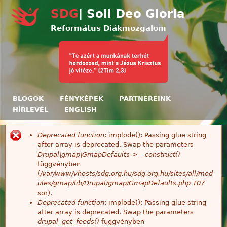
Ugrás a tartalomra
SDG
| Soli Deo Gloria
Református Diákmozgalom
BLOGOK
FÉNYKÉPEK
PARTNEREINK
HÍRLEVÉL
ENGLISH
Deprecated function
: implode(): Passing glue string
Hibaüzenet
after array is deprecated. Swap the parameters
Drupal\gmap\GmapDefaults->__construct()
függvényben
(
/var/www/vhosts/sdg.org.hu/sdg.org.hu/sites/all/mod
ules/gmap/lib/Drupal/gmap/GmapDefaults.php
107
sor).
Deprecated function
: implode(): Passing glue string
after array is deprecated. Swap the parameters
drupal_get_feeds()
függvényben