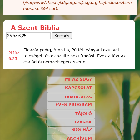
(
/var/www/vhosts/sdg.org.hu/sdg.org.hu/includes/com
mon.inc
394
sor).
A Szent Biblia
Eleázár pedig, Áron fia, Pútíél leányai közül vett
2Móz
feleséget, és ez szülte neki Fineást. Ezek a léviták
6,25
családfői nemzetségeik szerint.
MI AZ SDG?
KAPCSOLAT
TÁMOGATÁS
ÉVES PROGRAM
TÁJOLÓ
ÍRÁSOK
SDG HÁZ
ARCHÍVUM