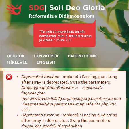
Ugrás a tartalomra
SDG
| Soli Deo Gloria
Református Diákmozgalom
BLOGOK
FÉNYKÉPEK
PARTNEREINK
HÍRLEVÉL
ENGLISH
Deprecated function
: implode(): Passing glue string
Hibaüzenet
after array is deprecated. Swap the parameters
Drupal\gmap\GmapDefaults->__construct()
függvényben
(
/var/www/vhosts/sdg.org.hu/sdg.org.hu/sites/all/mod
ules/gmap/lib/Drupal/gmap/GmapDefaults.php
107
sor).
Deprecated function
: implode(): Passing glue string
after array is deprecated. Swap the parameters
drupal_get_feeds()
függvényben