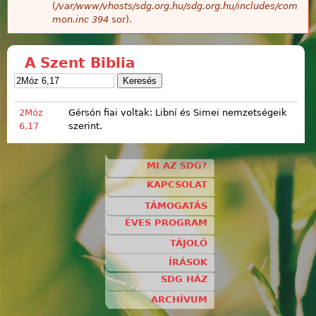
(
/var/www/vhosts/sdg.org.hu/sdg.org.hu/includes/com
mon.inc
394
sor).
A Szent Biblia
2Móz
Gérsón fiai voltak: Libní és Simei nemzetségeik
6,17
szerint.
MI AZ SDG?
KAPCSOLAT
TÁMOGATÁS
ÉVES PROGRAM
TÁJOLÓ
ÍRÁSOK
SDG HÁZ
ARCHÍVUM