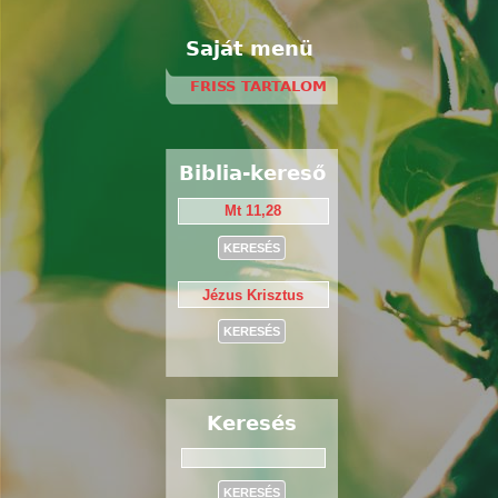
Saját menü
FRISS TARTALOM
Biblia-kereső
Keresés
Keresés