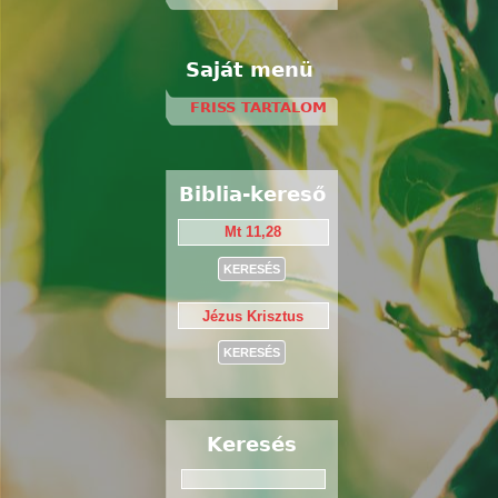
Saját menü
FRISS TARTALOM
Biblia-kereső
Keresés
Keresés