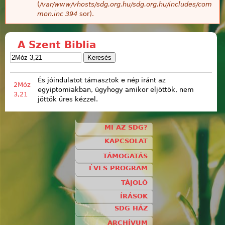
(
/var/www/vhosts/sdg.org.hu/sdg.org.hu/includes/com
mon.inc
394
sor).
A Szent Biblia
És jóindulatot támasztok e nép iránt az
2Móz
egyiptomiakban, úgyhogy amikor eljöttök, nem
3,21
jöttök üres kézzel.
MI AZ SDG?
KAPCSOLAT
TÁMOGATÁS
ÉVES PROGRAM
TÁJOLÓ
ÍRÁSOK
SDG HÁZ
ARCHÍVUM