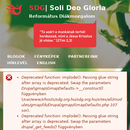
Ugrás a tartalomra
SDG
| Soli Deo Gloria
Református Diákmozgalom
BLOGOK
FÉNYKÉPEK
PARTNEREINK
HÍRLEVÉL
ENGLISH
Deprecated function
: implode(): Passing glue string
Hibaüzenet
after array is deprecated. Swap the parameters
Drupal\gmap\GmapDefaults->__construct()
függvényben
(
/var/www/vhosts/sdg.org.hu/sdg.org.hu/sites/all/mod
ules/gmap/lib/Drupal/gmap/GmapDefaults.php
107
sor).
Deprecated function
: implode(): Passing glue string
after array is deprecated. Swap the parameters
drupal_get_feeds()
függvényben