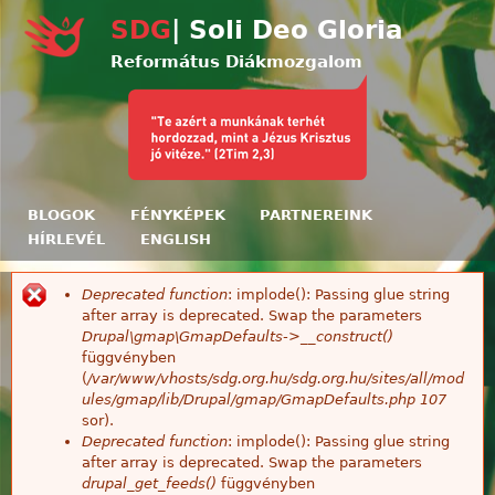
Ugrás a tartalomra
SDG
| Soli Deo Gloria
Református Diákmozgalom
BLOGOK
FÉNYKÉPEK
PARTNEREINK
HÍRLEVÉL
ENGLISH
Deprecated function
: implode(): Passing glue string
Hibaüzenet
after array is deprecated. Swap the parameters
Drupal\gmap\GmapDefaults->__construct()
függvényben
(
/var/www/vhosts/sdg.org.hu/sdg.org.hu/sites/all/mod
ules/gmap/lib/Drupal/gmap/GmapDefaults.php
107
sor).
Deprecated function
: implode(): Passing glue string
after array is deprecated. Swap the parameters
drupal_get_feeds()
függvényben