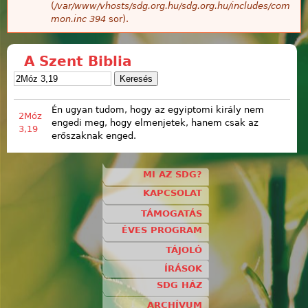
(
/var/www/vhosts/sdg.org.hu/sdg.org.hu/includes/com
mon.inc
394
sor).
A Szent Biblia
Én ugyan tudom, hogy az egyiptomi király nem
2Móz
engedi meg, hogy elmenjetek, hanem csak az
3,19
erőszaknak enged.
MI AZ SDG?
KAPCSOLAT
TÁMOGATÁS
ÉVES PROGRAM
TÁJOLÓ
ÍRÁSOK
SDG HÁZ
ARCHÍVUM