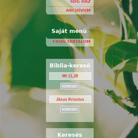
SDG HÁZ
ARCHÍVUM
Saját menü
FRISS TARTALOM
Biblia-kereső
Keresés