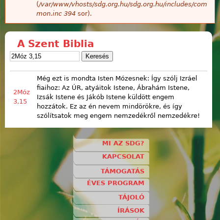
(
/var/www/vhosts/sdg.org.hu/sdg.org.hu/includes/com
mon.inc
394
sor).
A Szent Biblia
Még ezt is mondta Isten Mózesnek: Így szólj Izráel
fiaihoz: Az ÚR, atyáitok Istene, Ábrahám Istene,
2Móz
Izsák Istene és Jákób Istene küldött engem
3,15
hozzátok. Ez az én nevem mindörökre, és így
szólítsatok meg engem nemzedékről nemzedékre!
MI AZ SDG?
KAPCSOLAT
TÁMOGATÁS
ÉVES PROGRAM
TÁJOLÓ
ÍRÁSOK