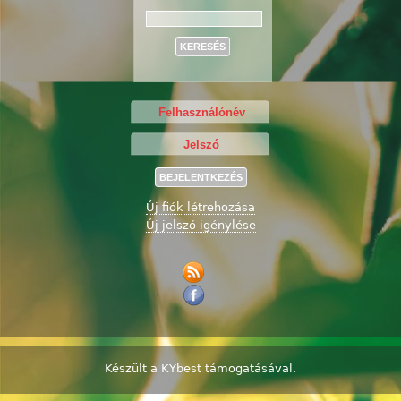
Keresés
Új fiók létrehozása
Új jelszó igénylése
Készült a
KYbest
támogatásával.