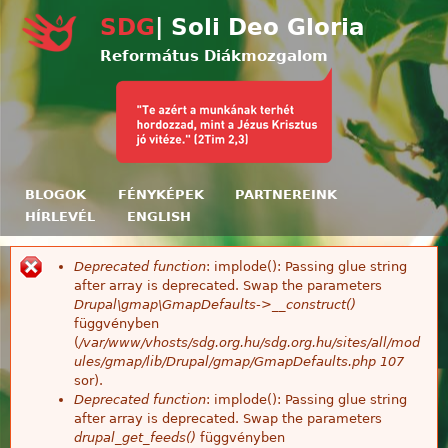
Ugrás a tartalomra
SDG
| Soli Deo Gloria
Református Diákmozgalom
BLOGOK
FÉNYKÉPEK
PARTNEREINK
HÍRLEVÉL
ENGLISH
Deprecated function
: implode(): Passing glue string
Hibaüzenet
after array is deprecated. Swap the parameters
Drupal\gmap\GmapDefaults->__construct()
függvényben
(
/var/www/vhosts/sdg.org.hu/sdg.org.hu/sites/all/mod
ules/gmap/lib/Drupal/gmap/GmapDefaults.php
107
sor).
Deprecated function
: implode(): Passing glue string
after array is deprecated. Swap the parameters
drupal_get_feeds()
függvényben