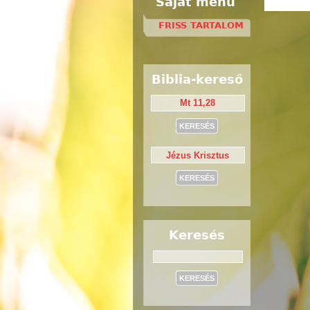
Saját menü
FRISS TARTALOM
Biblia-kereső
Keresés
Keresés