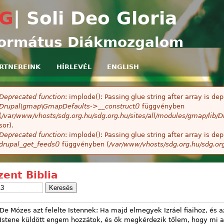
Ugrás a tartalomra
G
| Soli Deo Gloria
ormátus Diákmozgalom
RTNEREINK
HÍRLEVÉL
ENGLISH
Deprecated function
: implode(): Passing glue string after array is 
ibaüzenet
Drupal\gmap\GmapDefaults->__construct()
függvényben
(
/var/www/vhosts/sdg.org.hu/sdg.org.hu/sites/all/modules/gmap/lib
sor).
Deprecated function
: implode(): Passing glue string after array is 
drupal_get_feeds()
függvényben (
/var/www/vhosts/sdg.org.hu/sdg.or
zent Biblia
De Mózes azt felelte Istennek: Ha majd elmegyek Izráel fiaihoz, és 
Istene küldött engem hozzátok, és ők megkérdezik tőlem, hogy mi 