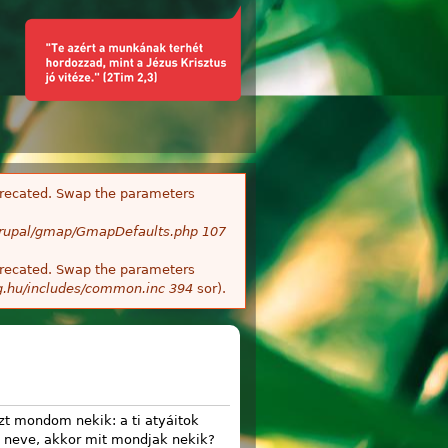
deprecated. Swap the parameters
/Drupal/gmap/GmapDefaults.php
107
deprecated. Swap the parameters
g.hu/includes/common.inc
394
sor).
azt mondom nekik: a ti atyáitok
a neve, akkor mit mondjak nekik?