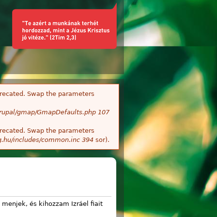
deprecated. Swap the parameters
/Drupal/gmap/GmapDefaults.php
107
deprecated. Swap the parameters
g.hu/includes/common.inc
394
sor).
 menjek, és kihozzam Izráel fiait