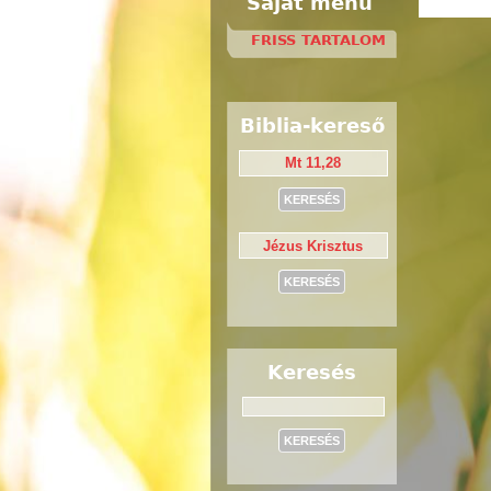
Saját menü
FRISS TARTALOM
Biblia-kereső
Keresés
Keresés