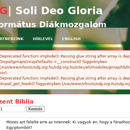
Ugrás a tartalomra
G
| Soli Deo Gloria
ormátus Diákmozgalom
RTNEREINK
HÍRLEVÉL
ENGLISH
Deprecated function
: implode(): Passing glue string after array is 
ibaüzenet
Drupal\gmap\GmapDefaults->__construct()
függvényben
(
/var/www/vhosts/sdg.org.hu/sdg.org.hu/sites/all/modules/gmap/lib
sor).
Deprecated function
: implode(): Passing glue string after array is 
drupal_get_feeds()
függvényben (
/var/www/vhosts/sdg.org.hu/sdg.or
zent Biblia
Mózes azt felelte erre az Istennek: Ki vagyok én, hogy a fáraóhoz
Egyiptomból?