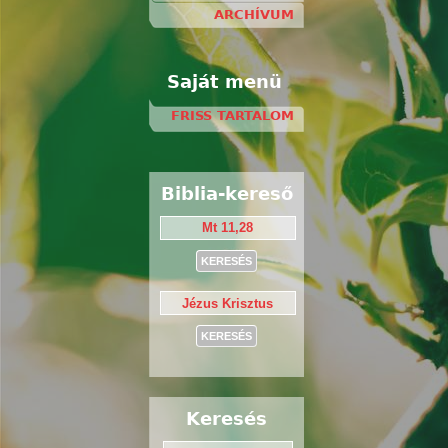
ARCHÍVUM
Saját menü
FRISS TARTALOM
Biblia-kereső
Keresés