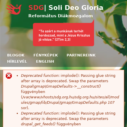
Ugrás a tartalomra
SDG
| Soli Deo Gloria
Református Diákmozgalom
BLOGOK
FÉNYKÉPEK
PARTNEREINK
HÍRLEVÉL
ENGLISH
Deprecated function
: implode(): Passing glue string
Hibaüzenet
after array is deprecated. Swap the parameters
Drupal\gmap\GmapDefaults->__construct()
függvényben
(
/var/www/vhosts/sdg.org.hu/sdg.org.hu/sites/all/mod
ules/gmap/lib/Drupal/gmap/GmapDefaults.php
107
sor).
Deprecated function
: implode(): Passing glue string
after array is deprecated. Swap the parameters
drupal_get_feeds()
függvényben