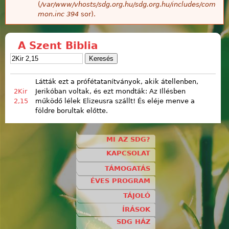
(
/var/www/vhosts/sdg.org.hu/sdg.org.hu/includes/com
mon.inc
394
sor).
A Szent Biblia
Látták ezt a prófétatanítványok, akik átellenben,
2Kir
Jerikóban voltak, és ezt mondták: Az Illésben
2,15
működő lélek Elizeusra szállt! És eléje menve a
földre borultak előtte.
MI AZ SDG?
KAPCSOLAT
TÁMOGATÁS
ÉVES PROGRAM
TÁJOLÓ
ÍRÁSOK
SDG HÁZ