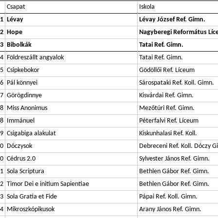
Csapat
Iskola
1
Lévay
Lévay József Ref. Gimn.
2
Hope
Nagyberegi Református Lí
3
Bibolkák
Tatai Ref. Gimn.
4
Földreszállt angyalok
Tatai Ref. Gimn.
5
Csipkebokor
Gödöllői Ref. Líceum
6
Pál könnyei
Sárospataki Ref. Koll. Gimn.
7
Görögdinnye
Kisvárdai Ref. Gimn.
8
Miss Anonimus
Mezőtúri Ref. Gimn.
8
Immánuel
Péterfalvi Ref. Líceum
9
Csigabiga alakulat
Kiskunhalasi Ref. Koll.
0
Dóczysok
Debreceni Ref. Koll. Dóczy G
0
Cédrus 2.0
Sylvester János Ref. Gimn.
1
Sola Scriptura
Bethlen Gábor Ref. Gimn.
2
Timor Dei e initium Sapientiae
Bethlen Gábor Ref. Gimn.
3
Sola Gratia et Fide
Pápai Ref. Koll. Gimn.
4
Mikroszkópikusok
Arany János Ref. Gimn.