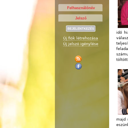
idő h
válas
Új fiók létrehozása
telje
Új jelszó igénylése
felad
számu
töltöt
majd 
eszün