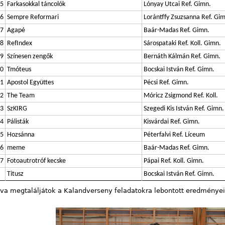
5
Farkasokkal táncolók
Lónyay Utcai Ref. Gimn.
6
Sempre Reformari
Lorántffy Zsuzsanna Ref. Gi
7
Agapé
Baár-Madas Ref. Gimn.
8
RefIndex
Sárospataki Ref. Koll. Gimn.
9
Színesen zengők
Bernáth Kálmán Ref. Gimn.
0
Tmóteus
Bocskai István Ref. Gimn.
1
Apostol Együttes
Pécsi Ref. Gimn.
2
The Team
Móricz Zsigmond Ref. Koll.
3
SzKIRG
Szegedi Kis István Ref. Gimn.
4
Pálisták
Kisvárdai Ref. Gimn.
5
Hozsánna
Péterfalvi Ref. Líceum
6
meme
Baár-Madas Ref. Gimn.
7
Fotoautrotróf kecske
Pápai Ref. Koll. Gimn.
Titusz
Bocskai István Ref. Gimn.
lva megtaláljátok a Kalandverseny feladatokra lebontott eredményei