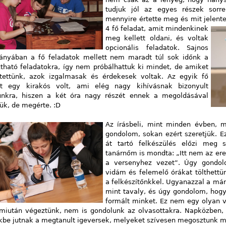
tudjuk jól az egyes részek sorre
mennyire értette meg és mit jelent
4 fő feladat, amit mindenkinek
meg kellett oldani, és voltak
opcionális feladatok. Sajnos
iányában a fő feladatok mellett nem maradt túl sok időnk a
ztható feladatokra, így nem próbálhattuk ki mindet, de amiket
sítettünk, azok izgalmasak és érdekesek voltak. Az egyik fő
at egy kirakós volt, ami elég nagy kihívásnak bizonyult
nkra, hiszen a két óra nagy részét ennek a megoldásával
tük, de megérte. :D
Az írásbeli, mint minden évben, 
gondolom, sokan ezért szeretjük. E
át tartó felkészülés előzi meg 
tanárnőm is mondta: „Itt nem az er
a versenyhez vezet”. Úgy gondo
vidám és felemelő órákat tölthettü
a felkészítőnkkel. Ugyanazzal a már
mint tavaly, és úgy gondolom, hog
formált minket. Ez nem egy olyan v
miután végeztünk, nem is gondolunk az olvasottakra. Napközben, 
kbe jutnak a megtanult igeversek, melyeket szívesen megosztunk m