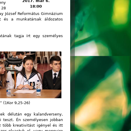
2017. már 6.
eny
18:00
e
28
ay József Református Gimnázium
át és a munkatársak áldozatos
tának tagja írt egy személyes
” (1Kor 9,25-26)
tek délután egy kalandverseny,
li teszt. Én személyesen jobban
több kreativitást igényel és itt
zor olvastuk el, vagy mennyire