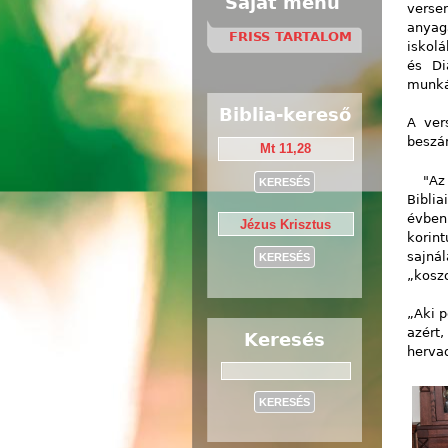
Saját menü
verse
anyag
FRISS TARTALOM
iskolá
és Di
munká
Biblia-kereső
A ver
beszá
"Az 
Bibli
évben 
korint
sajná
„kosz
„Aki 
azért
Keresés
hervad
Keresés