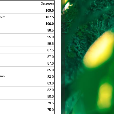
Összesen
109.0
ceum
107.5
106.0
98.5
95.0
89.5
87.5
87.0
87.0
85.0
imn.
83.0
83.0
82.0
80.0
79.5
75.0