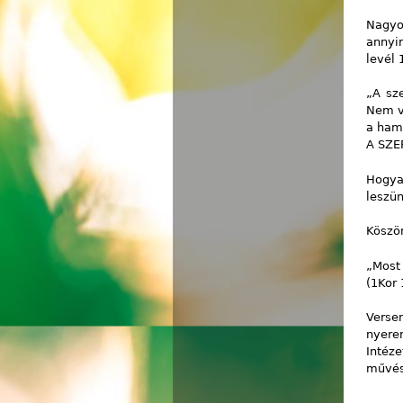
Nagyo
annyir
levél 
„A sz
Nem v
a hami
A SZE
Hogya
leszün
Köszö
„Most
(1Kor 
Verse
nyerem
Intéz
művész