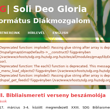
Ugrás a tartalomra
G
| Soli Deo Gloria
ormátus Diákmozgalom
RTNEREINK
HÍRLEVÉL
ENGLISH
Deprecated function
: implode(): Passing glue string after array is 
ibaüzenet
Drupal\gmap\GmapDefaults->__construct()
függvényben
(
/var/www/vhosts/sdg.org.hu/sdg.org.hu/sites/all/modules/gmap/lib
sor).
Deprecated function
: The each() function is deprecated. This message
_menu_load_objects()
függvényben (
/var/www/vhosts/sdg.org.hu/sdg
Deprecated function
: implode(): Passing glue string after array is 
drupal_get_feeds()
függvényben (
/var/www/vhosts/sdg.org.hu/sdg.or
II. Bibliaismereti verseny beszámolója
vások
7. március 3-4. között megrendezett XXIII. SDG Bibliaismer