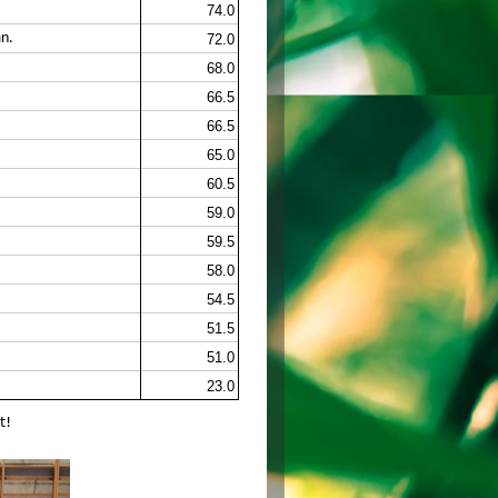
74.0
mn.
72.0
68.0
66.5
66.5
65.0
60.5
59.0
59.5
58.0
54.5
51.5
51.0
23.0
t!