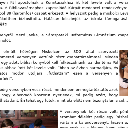
nyen Pál apostolnak a Korintusiakhoz írt két levele volt a vers
a. A Bibliavasárnaphoz kapcsolódó Kárpát-medencei rendezvényr
ból 39 (háromfős) csapat érkezett. A helyszínt pedig a
miskolci Lév
ákotthon biztosította. Hálásan köszönjük az iskola támogatás
ját!
senyről
Mező Janka, a Sárospataki Református Gimnázium csapa
molót:
elmúlt hétvégén Miskolcon az SDG által szervezett
aismereti versenyen vettünk részt csapattársaimmal. Minden
egy adott bibliai könyvből kell felkészülnünk, az idei téma Pál
usiakhoz írott két levele volt. Ebben az évben harmadjára, és
latos módon utoljára „futhattam” ezen a versenyen a
orúért”.
pedig versenyben vesz részt, mindenben önmegtartóztató: azok
, hogy elhervadó koszorút nyerjenek, mi pedig azért, hogy
hatatlant. Én tehát úgy futok, mint aki előtt nem bizonytalan a cél…
A versenynek két része volt: pén
szombat délelőtt pedig egy írásbe
vártam a kalandversenyt, hiszen az 
nem csak az a lényeg, hogy hánys