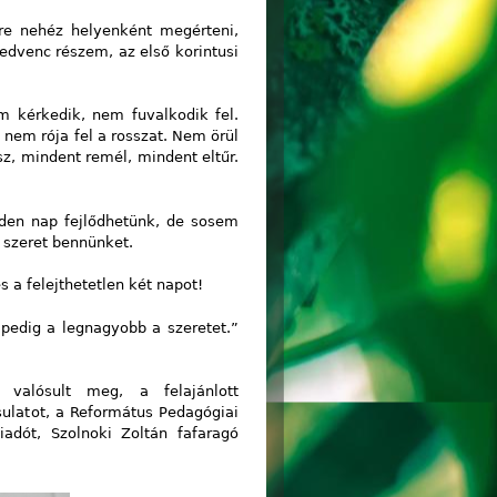
re nehéz helyenként megérteni,
edvenc részem, az első korintusi
em kérkedik, nem fuvalkodik fel.
nem rója fel a rosszat. Nem örül
sz, mindent remél, mindent eltűr.
den nap fejlődhetünk, de sosem
 szeret bennünket.
a felejthetetlen két napot!
pedig a legnagyobb a szeretet.”
 valósult meg, a felajánlott
sulatot, a Református Pedagógiai
adót, Szolnoki Zoltán fafaragó