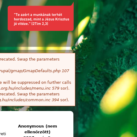
deprecated. Swap the parameters
/Drupal/gmap/GmapDefaults.php
107
 will be suppressed on further calls
.org.hu/includes/menu.inc
579
sor).
deprecated. Swap the parameters
g.hu/includes/common.inc
394
sor).
Anonymous (nem
ellenőrzött)
eti