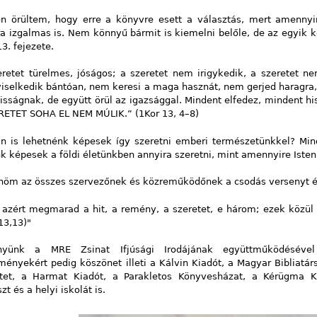
n örültem, hogy erre a könyvre esett a választás, mert amennyi
a izgalmas is. Nem könnyű bármit is kiemelni belőle, de az egyik k
13. fejezete.
eretet türelmes, jóságos; a szeretet nem irigykedik, a szeretet n
iselkedik bántóan, nem keresi a maga hasznát, nem gerjed haragra, 
sságnak, de együtt örül az igazsággal. Mindent elfedez, mindent hi
RETET SOHA EL NEM MÚLIK.” (1Kor 13, 4–8)
n is lehetnénk képesek így szeretni emberi természetünkkel? Min
k képesek a földi életünkben annyira szeretni, mint amennyire Isten
nöm az összes szervezőnek és közreműködőnek a csodás versenyt és 
 azért megmarad a hit, a remény, a szeretet, e három; ezek közül 
13,13)"
nyünk a MRE Zsinat Ifjúsági Irodájának együttműködésével
ényekért pedig köszönet illeti a Kálvin Kiadót, a Magyar Bibliatár
etet, a Harmat Kiadót, a Parakletos Könyvesházat, a Kérügma Ki
t és a helyi iskolát is.