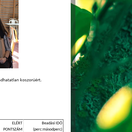
adhatatlan koszorúért.
ELÉRT
Beadási IDŐ
PONTSZÁM
(perc:másodperc)