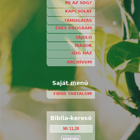
MI AZ SDG?
KAPCSOLAT
TÁMOGATÁS
ÉVES PROGRAM
TÁJOLÓ
ÍRÁSOK
SDG HÁZ
ARCHÍVUM
Saját menü
FRISS TARTALOM
Biblia-kereső