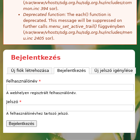
(
/var/www/vhosts/sdg.org.hu/sdg.org.hu/includes/com
mon.inc
394
sor).
Deprecated function
: The each() function is
deprecated. This message will be suppressed on
further calls
menu_set_active_trail()
függvényben
(
/var/www/vhosts/sdg.org.hu/sdg.org.hu/includes/men
u.inc
2405
sor).
Bejelentkezés
Új fiók létrehozása
Bejelentkezés
(aktív fül)
Új jelszó igénylése
Felhasználónév
*
A webhelyen regisztrált felhasználónév.
Jelszó
*
A felhasználónévhez tartozó jelszó.