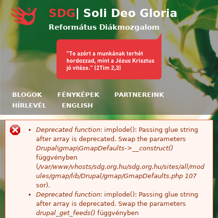
Ugrás a tartalomra
SDG
| Soli Deo Gloria
Református Diákmozgalom
BLOGOK
FÉNYKÉPEK
PARTNEREINK
HÍRLEVÉL
ENGLISH
Deprecated function
: implode(): Passing glue string
Hibaüzenet
after array is deprecated. Swap the parameters
Drupal\gmap\GmapDefaults->__construct()
függvényben
(
/var/www/vhosts/sdg.org.hu/sdg.org.hu/sites/all/mod
ules/gmap/lib/Drupal/gmap/GmapDefaults.php
107
sor).
Deprecated function
: implode(): Passing glue string
after array is deprecated. Swap the parameters
drupal_get_feeds()
függvényben