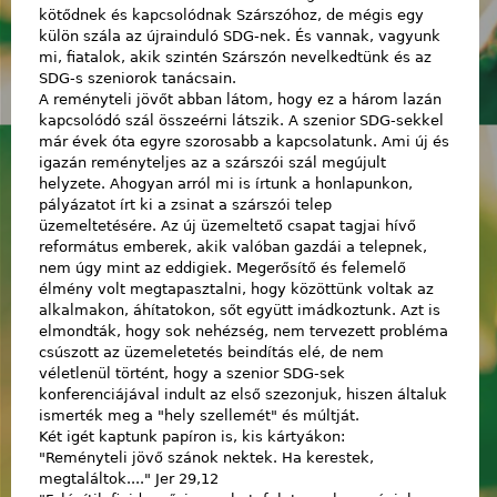
kötődnek és kapcsolódnak Szárszóhoz, de mégis egy
külön szála az újrainduló SDG-nek. És vannak, vagyunk
mi, fiatalok, akik szintén Szárszón nevelkedtünk és az
SDG-s szeniorok tanácsain.
A reményteli jövőt abban látom, hogy ez a három lazán
kapcsolódó szál összeérni látszik. A szenior SDG-sekkel
már évek óta egyre szorosabb a kapcsolatunk. Ami új és
igazán reményteljes az a szárszói szál megújult
helyzete. Ahogyan arról mi is írtunk a honlapunkon,
pályázatot írt ki a zsinat a szárszói telep
üzemeltetésére. Az új üzemeltető csapat tagjai hívő
református emberek, akik valóban gazdái a telepnek,
nem úgy mint az eddigiek. Megerősítő és felemelő
élmény volt megtapasztalni, hogy közöttünk voltak az
alkalmakon, áhítatokon, sőt együtt imádkoztunk. Azt is
elmondták, hogy sok nehézség, nem tervezett probléma
csúszott az üzemeletetés beindítás elé, de nem
véletlenül történt, hogy a szenior SDG-sek
konferenciájával indult az első szezonjuk, hiszen általuk
ismerték meg a "hely szellemét" és múltját.
Két igét kaptunk papíron is, kis kártyákon:
"Reményteli jövő szánok nektek. Ha kerestek,
megtaláltok...." Jer 29,12