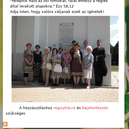
"Felépítik fiaid az ősi romokat, falat emelsz a régiek
által lerakott alapokra." Ézs 58,12
Adja Isten, hogy valóra váljanak ezek az ígéretek!
A hozzászóláshoz
regisztráció
és
bejelentkezés
szükséges