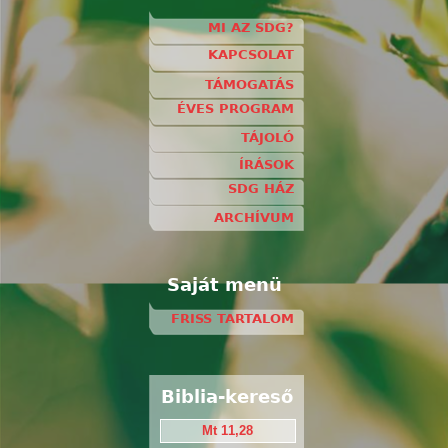
MI AZ SDG?
KAPCSOLAT
TÁMOGATÁS
ÉVES PROGRAM
TÁJOLÓ
ÍRÁSOK
SDG HÁZ
ARCHÍVUM
Saját menü
FRISS TARTALOM
Biblia-kereső