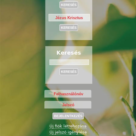
Keresés
Keresés
Új fiók létrehozása
Új jelszó igénylése