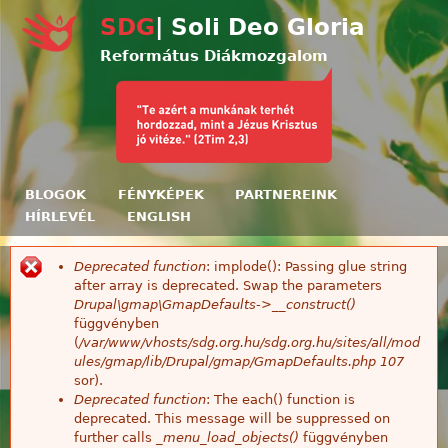
Ugrás a tartalomra
SDG
| Soli Deo Gloria
Református Diákmozgalom
BLOGOK
FÉNYKÉPEK
PARTNEREINK
HÍRLEVÉL
ENGLISH
Deprecated function
: implode(): Passing glue string
Hibaüzenet
after array is deprecated. Swap the parameters
Drupal\gmap\GmapDefaults->__construct()
függvényben
(
/var/www/vhosts/sdg.org.hu/sdg.org.hu/sites/all/mod
ules/gmap/lib/Drupal/gmap/GmapDefaults.php
107
sor).
Deprecated function
: The each() function is
deprecated. This message will be suppressed on
further calls
_menu_load_objects()
függvényben