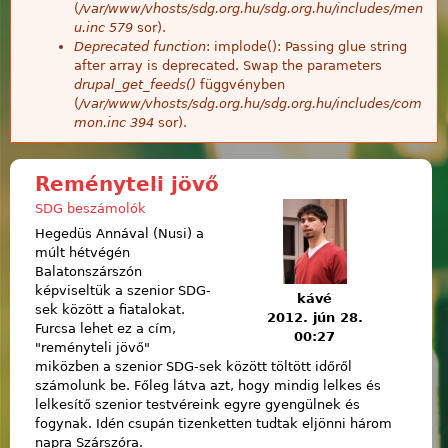
(
/var/www/vhosts/sdg.org.hu/sdg.org.hu/includes/men
u.inc
579
sor).
Deprecated function
: implode(): Passing glue string
after array is deprecated. Swap the parameters
drupal_get_feeds()
függvényben
(
/var/www/vhosts/sdg.org.hu/sdg.org.hu/includes/com
mon.inc
394
sor).
Reményteli jövő
SDG beszámolók
Hegedüs Annával (Nusi) a
múlt hétvégén
Balatonszárszón
képviseltük a szenior SDG-
kávé
sek között a fiatalokat.
2012. jún 28.
Furcsa lehet ez a cím,
00:27
"reményteli jövő"
miközben a szenior SDG-sek között töltött időről
számolunk be. Főleg látva azt, hogy mindig lelkes és
lelkesítő szenior testvéreink egyre gyengülnek és
fogynak. Idén csupán tizenketten tudtak eljönni három
napra Szárszóra.