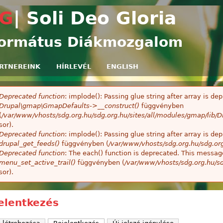
Ugrás a tartalomra
G
| Soli Deo Gloria
ormátus Diákmozgalom
RTNEREINK
HÍRLEVÉL
ENGLISH
Deprecated function
: implode(): Passing glue string after array is 
ibaüzenet
Drupal\gmap\GmapDefaults->__construct()
függvényben
(
/var/www/vhosts/sdg.org.hu/sdg.org.hu/sites/all/modules/gmap/lib
sor).
Deprecated function
: implode(): Passing glue string after array is 
drupal_get_feeds()
függvényben (
/var/www/vhosts/sdg.org.hu/sdg.or
Deprecated function
: The each() function is deprecated. This message
menu_set_active_trail()
függvényben (
/var/www/vhosts/sdg.org.hu/sd
sor).
elentkezés