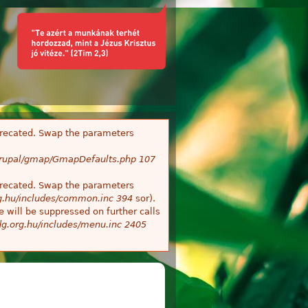
deprecated. Swap the parameters
/Drupal/gmap/GmapDefaults.php
107
deprecated. Swap the parameters
g.hu/includes/common.inc
394
sor).
 will be suppressed on further calls
g.org.hu/includes/menu.inc
2405