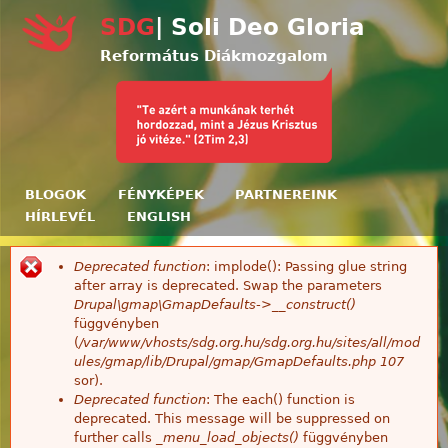
Ugrás a tartalomra
SDG
| Soli Deo Gloria
Református Diákmozgalom
BLOGOK
FÉNYKÉPEK
PARTNEREINK
HÍRLEVÉL
ENGLISH
Deprecated function
: implode(): Passing glue string
Hibaüzenet
after array is deprecated. Swap the parameters
Drupal\gmap\GmapDefaults->__construct()
függvényben
(
/var/www/vhosts/sdg.org.hu/sdg.org.hu/sites/all/mod
ules/gmap/lib/Drupal/gmap/GmapDefaults.php
107
sor).
Deprecated function
: The each() function is
deprecated. This message will be suppressed on
further calls
_menu_load_objects()
függvényben