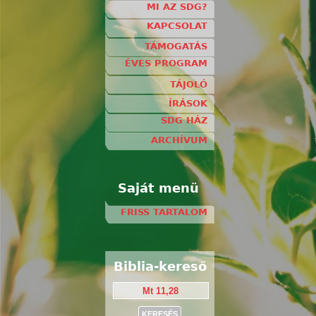
MI AZ SDG?
KAPCSOLAT
TÁMOGATÁS
ÉVES PROGRAM
TÁJOLÓ
ÍRÁSOK
SDG HÁZ
ARCHÍVUM
Saját menü
FRISS TARTALOM
Biblia-kereső