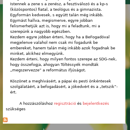
Istennek a zene s a zenész, a fesztiválozó és a kp-s
(közöspontos) fiatal, a teológus és a gimnazista.
Egyformán kedvesek, s együtt talán még inkább.
Egymást hallva, megismerve, egyre jobban
felismerhetjük azt is, hogy mi a feladtunk, mi a
szerepünk a nagyobb egészben.
Kezdem egyre jobban érteni, hogy ha a BeFogadóval
megjelenve valahol nem csak mi fogadunk be
embereket, hanem talán még inkább azok fogadnak be
minket, akikhez elmegyünk.
Kezdem érteni, hogy milyen fontos szerepe az SDG-nek,
hogy összefogja, ahogyan Töltéssyék mondták
„megszervezze” a református ifjúságot.
Köszönet a meghívásért, a pápai és pesti önkéntesek
szolgálatáért, a befogadásért, a jókedvért és a „tetszik”-
ért.
A hozzászóláshoz
regisztráció
és
bejelentkezés
szükséges