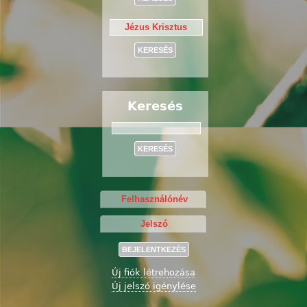
Keresés
Keresés
Új fiók létrehozása
Új jelszó igénylése