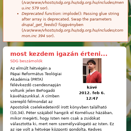
(
/var/www/vhosts/sdg.org.hu/sdg.org.hu/includes/men
u.inc
579
sor).
Deprecated function
: implode(): Passing glue string
after array is deprecated. Swap the parameters
drupal_get_feeds()
függvényben
(
/var/www/vhosts/sdg.org.hu/sdg.org.hu/includes/com
mon.inc
394
sor).
most kezdem igazán érteni...
SDG beszámolók
Az elmúlt hétvégén a
Pápai Református Teológiai
Akadémia (PRTA)
félévkezdő csendesnapján
kávé
voltunk jelen BeFogadó
2012. feb 6.
kávéházunkkal. A címben
12:47
szereplő félmondat az
Apostolok cselekedeteiről írott könyvben található
(10,34). Péter szájából hangzik el Kornéliusz házában,
mikor megérti, hogy Isten nem csak a zsidókat
választotta ki, mert nem személyválogató az Isten. Ez
az ige volt a hétvége központi gondolta. Kedves