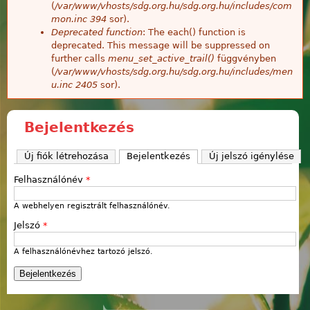
(
/var/www/vhosts/sdg.org.hu/sdg.org.hu/includes/com
mon.inc
394
sor).
Deprecated function
: The each() function is
deprecated. This message will be suppressed on
further calls
menu_set_active_trail()
függvényben
(
/var/www/vhosts/sdg.org.hu/sdg.org.hu/includes/men
u.inc
2405
sor).
Bejelentkezés
Új fiók létrehozása
Bejelentkezés
(aktív fül)
Új jelszó igénylése
Felhasználónév
*
A webhelyen regisztrált felhasználónév.
Jelszó
*
A felhasználónévhez tartozó jelszó.