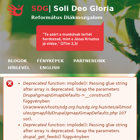
Ugrás a tartalomra
SDG
| Soli Deo Gloria
Református Diákmozgalom
BLOGOK
FÉNYKÉPEK
PARTNEREINK
HÍRLEVÉL
ENGLISH
Deprecated function
: implode(): Passing glue string
Hibaüzenet
after array is deprecated. Swap the parameters
Drupal\gmap\GmapDefaults->__construct()
függvényben
(
/var/www/vhosts/sdg.org.hu/sdg.org.hu/sites/all/mod
ules/gmap/lib/Drupal/gmap/GmapDefaults.php
107
sor).
Deprecated function
: implode(): Passing glue string
after array is deprecated. Swap the parameters
drupal_get_feeds()
függvényben