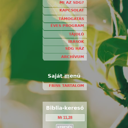
MI AZ SDG?
KAPCSOLAT
TÁMOGATÁS
ÉVES PROGRAM
TÁJOLÓ
ÍRÁSOK
SDG HÁZ
ARCHÍVUM
Saját menü
FRISS TARTALOM
Biblia-kereső