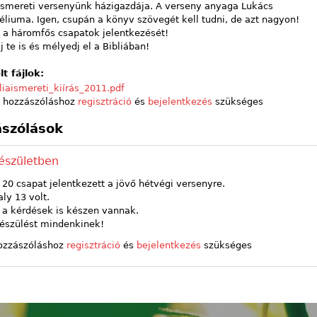
aismereti versenyünk házigazdája. A verseny anyaga Lukács
liuma. Igen, csupán a könyv szövegét kell tudni, de azt nagyon!
 a háromfős csapatok jelentkezését!
j te is és mélyedj el a Bibliában!
lt fájlok:
liaismereti_kiírás_2011.pdf
 hozzászóláshoz
regisztráció
és
bejelentkezés
szükséges
szólások
észületben
 20 csapat jelentkezett a jövő hétvégi versenyre.
aly 13 volt.
 a kérdések is készen vannak.
készülést mindenkinek!
ozzászóláshoz
regisztráció
és
bejelentkezés
szükséges