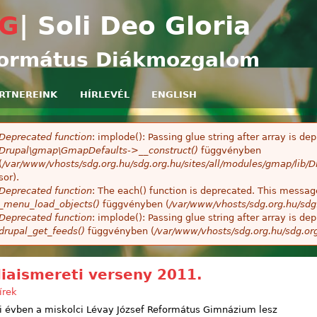
Ugrás a tartalomra
G
| Soli Deo Gloria
ormátus Diákmozgalom
RTNEREINK
HÍRLEVÉL
ENGLISH
Deprecated function
: implode(): Passing glue string after array is 
ibaüzenet
Drupal\gmap\GmapDefaults->__construct()
függvényben
(
/var/www/vhosts/sdg.org.hu/sdg.org.hu/sites/all/modules/gmap/lib
sor).
Deprecated function
: The each() function is deprecated. This message
_menu_load_objects()
függvényben (
/var/www/vhosts/sdg.org.hu/sdg
Deprecated function
: implode(): Passing glue string after array is 
drupal_get_feeds()
függvényben (
/var/www/vhosts/sdg.org.hu/sdg.or
liaismereti verseny 2011.
írek
ei évben a miskolci Lévay József Református Gimnázium lesz