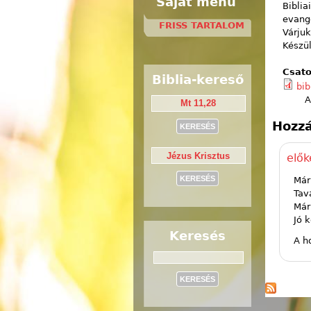
Saját menü
Bibli
evangé
FRISS TARTALOM
Várjuk
Készül
Csato
Biblia-kereső
bib
A
Hozzá
elők
Már
Tav
Már
Jó 
Keresés
A h
Keresés