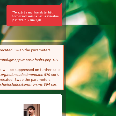
deprecated. Swap the parameters
/Drupal/gmap/GmapDefaults.php
107
 will be suppressed on further calls
.org.hu/includes/menu.inc
579
sor).
deprecated. Swap the parameters
g.hu/includes/common.inc
394
sor).