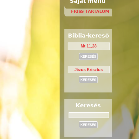
Saját menü
FRISS TARTALOM
Biblia-kereső
Keresés
Keresés