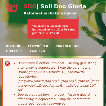
Ugrás a tartalomra
SDG
| Soli Deo Gloria
Református Diákmozgalom
BLOGOK
FÉNYKÉPEK
PARTNEREINK
HÍRLEVÉL
ENGLISH
Deprecated function
: implode(): Passing glue string
Hibaüzenet
after array is deprecated. Swap the parameters
Drupal\gmap\GmapDefaults->__construct()
függvényben
(
/var/www/vhosts/sdg.org.hu/sdg.org.hu/sites/all/mod
ules/gmap/lib/Drupal/gmap/GmapDefaults.php
107
sor).
Deprecated function
: implode(): Passing glue string
after array is deprecated. Swap the parameters
drupal_get_feeds()
függvényben