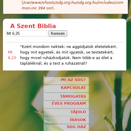
(
/var/www/vhosts/sdg.org.hu/sdg.org.hu/includes/com
mon.inc
394
sor).
A Szent Biblia
"Ezért mondom nektek: ne aggódjatok életetekért,
Mt
hogy mit egyetek, és mit igyatok, se testetekért,
6,25
hogy mivel ruházkodjatok. Nem több-e az élet a
tápláléknál, és a test a ruházatnál?
MI AZ SDG?
KAPCSOLAT
TÁMOGATÁS
ÉVES PROGRAM
TÁJOLÓ
ÍRÁSOK
SDG HÁZ