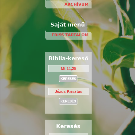
ARCHÍVUM
Saját menü
FRISS TARTALOM
Biblia-kereső
Keresés