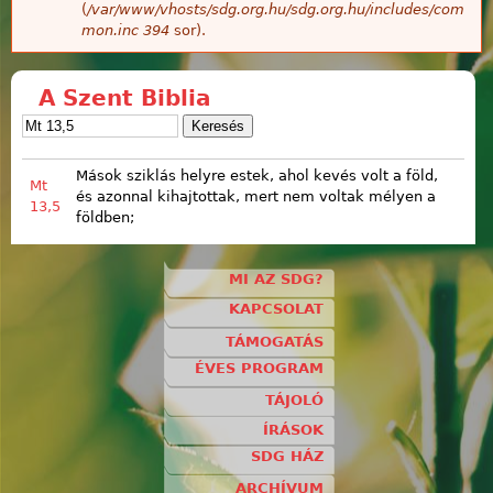
(
/var/www/vhosts/sdg.org.hu/sdg.org.hu/includes/com
mon.inc
394
sor).
A Szent Biblia
Mások sziklás helyre estek, ahol kevés volt a föld,
Mt
és azonnal kihajtottak, mert nem voltak mélyen a
13,5
földben;
MI AZ SDG?
KAPCSOLAT
TÁMOGATÁS
ÉVES PROGRAM
TÁJOLÓ
ÍRÁSOK
SDG HÁZ
ARCHÍVUM