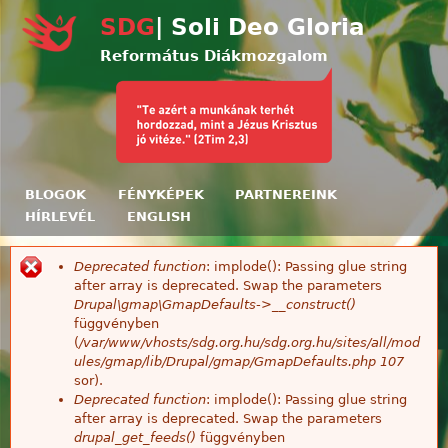
Ugrás a tartalomra
SDG
| Soli Deo Gloria
Református Diákmozgalom
BLOGOK
FÉNYKÉPEK
PARTNEREINK
HÍRLEVÉL
ENGLISH
Deprecated function
: implode(): Passing glue string
Hibaüzenet
after array is deprecated. Swap the parameters
Drupal\gmap\GmapDefaults->__construct()
függvényben
(
/var/www/vhosts/sdg.org.hu/sdg.org.hu/sites/all/mod
ules/gmap/lib/Drupal/gmap/GmapDefaults.php
107
sor).
Deprecated function
: implode(): Passing glue string
after array is deprecated. Swap the parameters
drupal_get_feeds()
függvényben