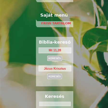
Saját menü
FRISS TARTALOM
Biblia-kereső
Keresés
Keresés