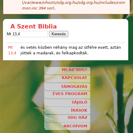
(
/var/www/vhosts/sdg.org.hu/sdg.org.hu/includes/com
mon.inc
394
sor).
A Szent Biblia
Mt
és vetés közben néhány mag az útfélre esett, aztán
13,4
jöttek a madarak, és felkapkodták.
MI AZ SDG?
KAPCSOLAT
TÁMOGATÁS
ÉVES PROGRAM
TÁJOLÓ
ÍRÁSOK
SDG HÁZ
ARCHÍVUM