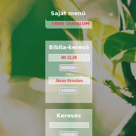
Saját menü
FRISS TARTALOM
Biblia-kereső
Keresés
Keresés