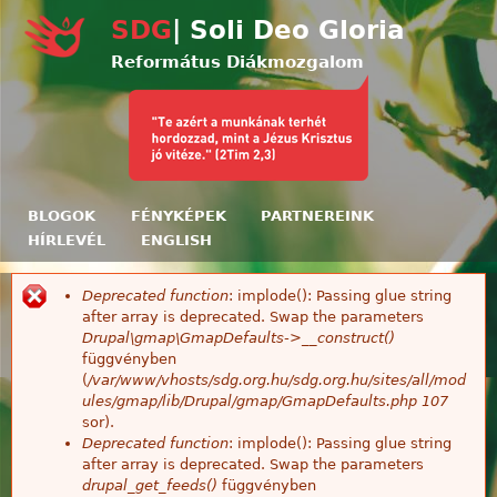
Ugrás a tartalomra
SDG
| Soli Deo Gloria
Református Diákmozgalom
BLOGOK
FÉNYKÉPEK
PARTNEREINK
HÍRLEVÉL
ENGLISH
Deprecated function
: implode(): Passing glue string
Hibaüzenet
after array is deprecated. Swap the parameters
Drupal\gmap\GmapDefaults->__construct()
függvényben
(
/var/www/vhosts/sdg.org.hu/sdg.org.hu/sites/all/mod
ules/gmap/lib/Drupal/gmap/GmapDefaults.php
107
sor).
Deprecated function
: implode(): Passing glue string
after array is deprecated. Swap the parameters
drupal_get_feeds()
függvényben