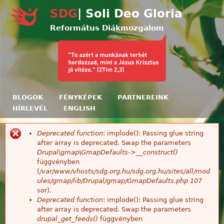
Ugrás a tartalomra
SDG
| Soli Deo Gloria
Református Diákmozgalom
BLOGOK
FÉNYKÉPEK
PARTNEREINK
HÍRLEVÉL
ENGLISH
Deprecated function
: implode(): Passing glue string
Hibaüzenet
after array is deprecated. Swap the parameters
Drupal\gmap\GmapDefaults->__construct()
függvényben
(
/var/www/vhosts/sdg.org.hu/sdg.org.hu/sites/all/mod
ules/gmap/lib/Drupal/gmap/GmapDefaults.php
107
sor).
Deprecated function
: implode(): Passing glue string
after array is deprecated. Swap the parameters
drupal_get_feeds()
függvényben