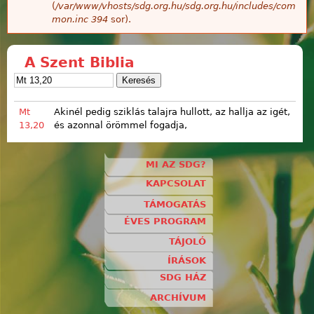
(
/var/www/vhosts/sdg.org.hu/sdg.org.hu/includes/com
mon.inc
394
sor).
A Szent Biblia
Mt
Akinél pedig sziklás talajra hullott, az hallja az igét,
13,20
és azonnal örömmel fogadja,
MI AZ SDG?
KAPCSOLAT
TÁMOGATÁS
ÉVES PROGRAM
TÁJOLÓ
ÍRÁSOK
SDG HÁZ
ARCHÍVUM