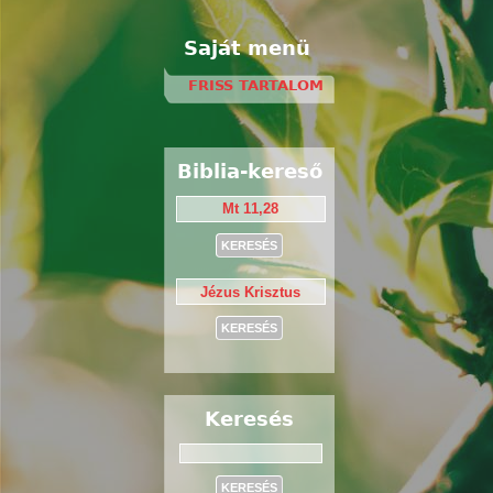
Saját menü
FRISS TARTALOM
Biblia-kereső
Keresés
Keresés