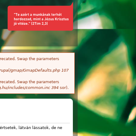
deprecated. Swap the parameters
/Drupal/gmap/GmapDefaults.php
107
deprecated. Swap the parameters
g.hu/includes/common.inc
394
sor).
értsetek, látván lássatok, de ne