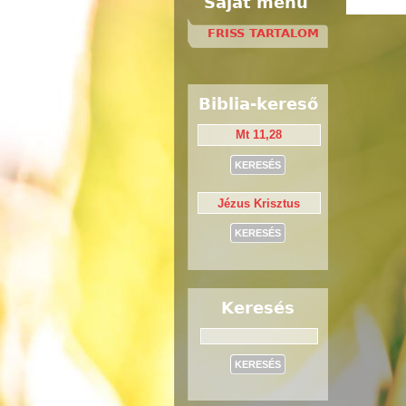
Saját menü
FRISS TARTALOM
Biblia-kereső
Keresés
Keresés