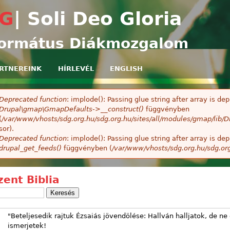
Ugrás a tartalomra
G
| Soli Deo Gloria
ormátus Diákmozgalom
RTNEREINK
HÍRLEVÉL
ENGLISH
Deprecated function
: implode(): Passing glue string after array is 
ibaüzenet
Drupal\gmap\GmapDefaults->__construct()
függvényben
(
/var/www/vhosts/sdg.org.hu/sdg.org.hu/sites/all/modules/gmap/lib
sor).
Deprecated function
: implode(): Passing glue string after array is 
drupal_get_feeds()
függvényben (
/var/www/vhosts/sdg.org.hu/sdg.or
zent Biblia
"Beteljesedik rajtuk Ézsaiás jövendölése: Hallván halljatok, de ne 
ismerjetek!