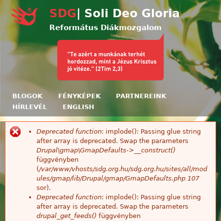
Ugrás a tartalomra
SDG
| Soli Deo Gloria
Református Diákmozgalom
BLOGOK
FÉNYKÉPEK
PARTNEREINK
HÍRLEVÉL
ENGLISH
Deprecated function
: implode(): Passing glue string
Hibaüzenet
after array is deprecated. Swap the parameters
Drupal\gmap\GmapDefaults->__construct()
függvényben
(
/var/www/vhosts/sdg.org.hu/sdg.org.hu/sites/all/mod
ules/gmap/lib/Drupal/gmap/GmapDefaults.php
107
sor).
Deprecated function
: implode(): Passing glue string
after array is deprecated. Swap the parameters
drupal_get_feeds()
függvényben