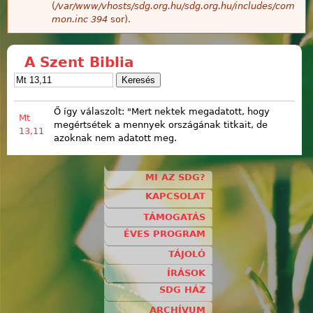
(
/var/www/vhosts/sdg.org.hu/sdg.org.hu/includes/com
mon.inc
394
sor).
A Szent Biblia
Ő így válaszolt: "Mert nektek megadatott, hogy
Mt
megértsétek a mennyek országának titkait, de
13,11
azoknak nem adatott meg.
MI AZ SDG?
KAPCSOLAT
TÁMOGATÁS
ÉVES PROGRAM
TÁJOLÓ
ÍRÁSOK
SDG HÁZ
ARCHÍVUM