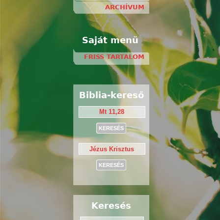
ARCHÍVUM
Saját menü
FRISS TARTALOM
Biblia-kereső
Keresés