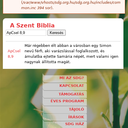
(
/var/www/vhosts/sdg.org.hu/sdg.org.hu/includes/com
mon.inc
394
sor).
A Szent Biblia
Már régebben élt abban a városban egy Simon
ApCsel
nevű férfi, aki varázslással foglalkozott, és
8,9
ámulatba ejtette Samária népét, mert valami igen
nagynak állította magát.
MI AZ SDG?
KAPCSOLAT
TÁMOGATÁS
ÉVES PROGRAM
TÁJOLÓ
ÍRÁSOK
SDG HÁZ