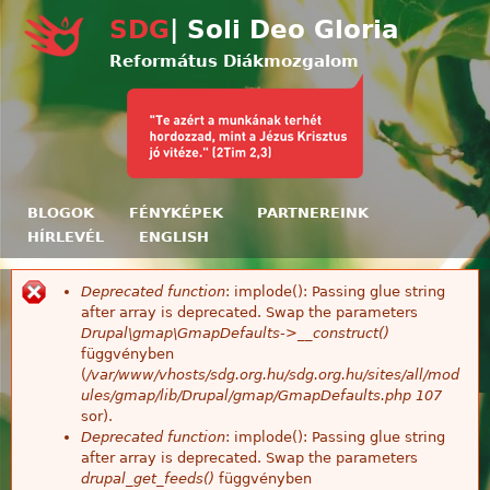
Ugrás a tartalomra
SDG
| Soli Deo Gloria
Református Diákmozgalom
BLOGOK
FÉNYKÉPEK
PARTNEREINK
HÍRLEVÉL
ENGLISH
Deprecated function
: implode(): Passing glue string
Hibaüzenet
after array is deprecated. Swap the parameters
Drupal\gmap\GmapDefaults->__construct()
függvényben
(
/var/www/vhosts/sdg.org.hu/sdg.org.hu/sites/all/mod
ules/gmap/lib/Drupal/gmap/GmapDefaults.php
107
sor).
Deprecated function
: implode(): Passing glue string
after array is deprecated. Swap the parameters
drupal_get_feeds()
függvényben