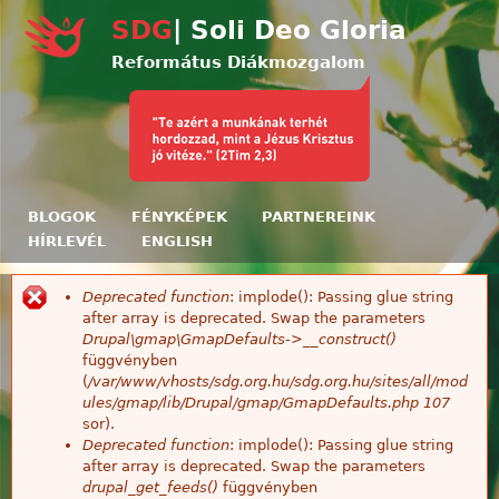
Ugrás a tartalomra
SDG
| Soli Deo Gloria
Református Diákmozgalom
BLOGOK
FÉNYKÉPEK
PARTNEREINK
HÍRLEVÉL
ENGLISH
Deprecated function
: implode(): Passing glue string
Hibaüzenet
after array is deprecated. Swap the parameters
Drupal\gmap\GmapDefaults->__construct()
függvényben
(
/var/www/vhosts/sdg.org.hu/sdg.org.hu/sites/all/mod
ules/gmap/lib/Drupal/gmap/GmapDefaults.php
107
sor).
Deprecated function
: implode(): Passing glue string
after array is deprecated. Swap the parameters
drupal_get_feeds()
függvényben