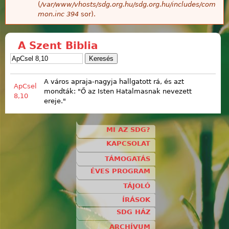
(
/var/www/vhosts/sdg.org.hu/sdg.org.hu/includes/com
mon.inc
394
sor).
A Szent Biblia
A város apraja-nagyja hallgatott rá, és azt
ApCsel
mondták: "Ő az Isten Hatalmasnak nevezett
8,10
ereje."
MI AZ SDG?
KAPCSOLAT
TÁMOGATÁS
ÉVES PROGRAM
TÁJOLÓ
ÍRÁSOK
SDG HÁZ
ARCHÍVUM