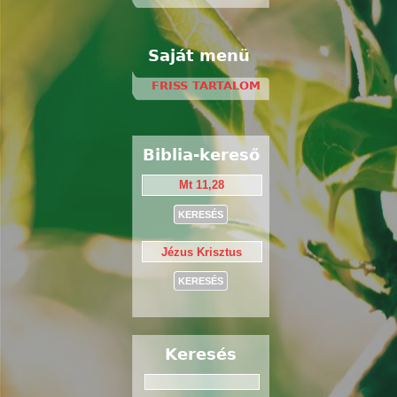
Saját menü
FRISS TARTALOM
Biblia-kereső
Keresés
Keresés