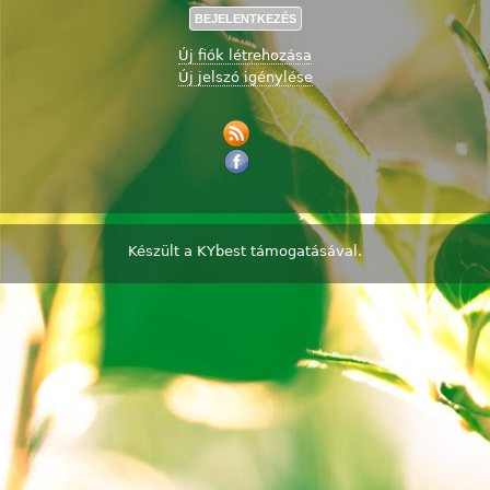
Új fiók létrehozása
Új jelszó igénylése
Készült a
KYbest
támogatásával.