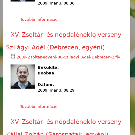
2009. már 3. 08:36
További információ
XV. Zsoltár- és népdaléneklő verseny
- Kálmán Judit (Tata, egyéni)
tartalommal kapcsolatosan
XV. Zsoltár- és népdaléneklő verseny -
Szilágyi Adél (Debrecen, egyéni)
2009-Zsoltar-egyeni-06-Szilagyi_Adel-Debrecen-2.flv
Beküldte:
Boobaa
Dátum:
2009. már 3. 08:29
További információ
XV. Zsoltár- és népdaléneklő verseny
- Szilágyi Adél (Debrecen, egyéni)
tartalommal kapcsolatosan
XV. Zsoltár- és népdaléneklő verseny -
Kállai Zoltán (Sárospatak, egyéni)