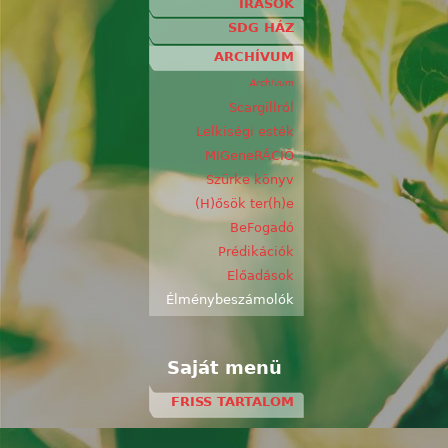
ÍRÁSOK
SDG HÁZ
ARCHÍVUM
Archívum
Scargillról
Lelkiségi esték
MIGeneRÁCIÓ
Szürke könyv
(H)ősök ter(h)e
BeFogadó
Prédikációk
Előadások
Élménybeszámolók
Saját menü
FRISS TARTALOM