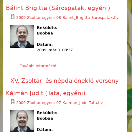
Bálint Brigitta (Sárospatak, egyéni)
2009-Zsoltar-egyeni-08-Balint_Brigitta-Sarospatak.flv
Beküldte:
Boobaa
Dátum:
2009. már 3. 08:37
További információ
XV. Zsoltár- és népdaléneklő verseny
- Bálint Brigitta (Sárospatak, egyéni)
tartalommal kapcsolatosan
XV. Zsoltár- és népdaléneklő verseny -
Kálmán Judit (Tata, egyéni)
2009-Zsoltar-egyeni-07-Kalman_Judit-Tata.flv
Beküldte:
Boobaa
Dátum: