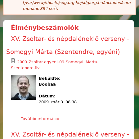
(
/var/www/vhosts/sdg.org.hu/sdg.org.hu/includes/com
mon.inc
394
sor).
Élménybeszámolók
XV. Zsoltár- és népdaléneklő verseny -
Somogyi Márta (Szentendre, egyéni)
2009-Zsoltar-egyeni-09-Somogyi_Marta-
Szentendre.flv
Beküldte:
Boobaa
Dátum:
2009. már 3. 08:38
További információ
XV. Zsoltár- és népdaléneklő verseny
- Somogyi Márta (Szentendre,
egyéni) tartalommal kapcsolatosan
XV. Zsoltár- és népdaléneklő verseny -