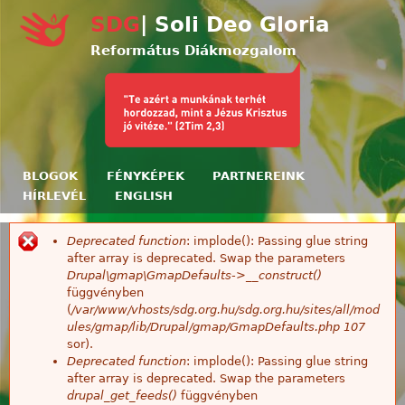
Ugrás a tartalomra
SDG
| Soli Deo Gloria
Református Diákmozgalom
BLOGOK
FÉNYKÉPEK
PARTNEREINK
HÍRLEVÉL
ENGLISH
Deprecated function
: implode(): Passing glue string
Hibaüzenet
after array is deprecated. Swap the parameters
Drupal\gmap\GmapDefaults->__construct()
függvényben
(
/var/www/vhosts/sdg.org.hu/sdg.org.hu/sites/all/mod
ules/gmap/lib/Drupal/gmap/GmapDefaults.php
107
sor).
Deprecated function
: implode(): Passing glue string
after array is deprecated. Swap the parameters
drupal_get_feeds()
függvényben