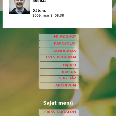
Boobaa
Dátum:
2009. már 3. 08:38
MI AZ SDG?
KAPCSOLAT
TÁMOGATÁS
ÉVES PROGRAM
TÁJOLÓ
ÍRÁSOK
SDG HÁZ
ARCHÍVUM
Saját menü
FRISS TARTALOM