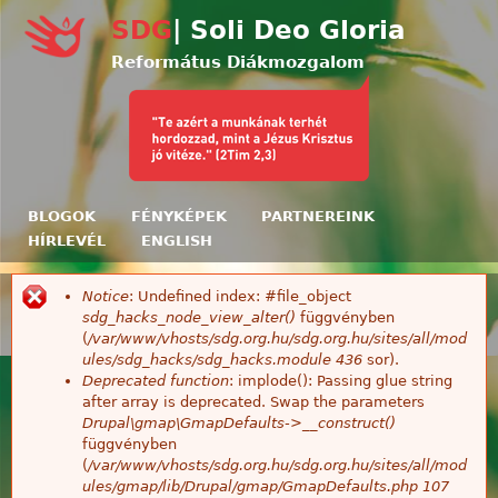
Ugrás a tartalomra
SDG
| Soli Deo Gloria
Református Diákmozgalom
BLOGOK
FÉNYKÉPEK
PARTNEREINK
HÍRLEVÉL
ENGLISH
Notice
: Undefined index: #file_object
Hibaüzenet
sdg_hacks_node_view_alter()
függvényben
(
/var/www/vhosts/sdg.org.hu/sdg.org.hu/sites/all/mod
ules/sdg_hacks/sdg_hacks.module
436
sor).
Deprecated function
: implode(): Passing glue string
after array is deprecated. Swap the parameters
Drupal\gmap\GmapDefaults->__construct()
függvényben
(
/var/www/vhosts/sdg.org.hu/sdg.org.hu/sites/all/mod
ules/gmap/lib/Drupal/gmap/GmapDefaults.php
107