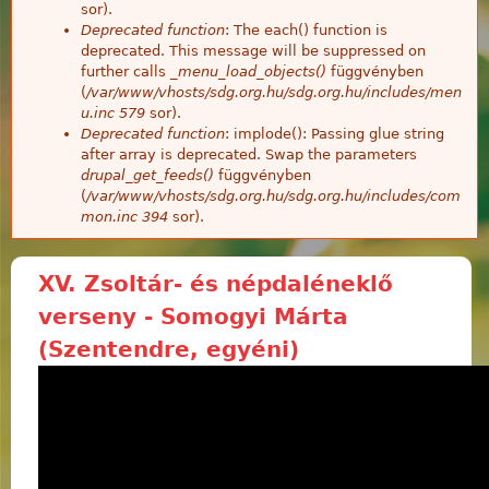
sor).
Deprecated function
: The each() function is
deprecated. This message will be suppressed on
further calls
_menu_load_objects()
függvényben
(
/var/www/vhosts/sdg.org.hu/sdg.org.hu/includes/men
u.inc
579
sor).
Deprecated function
: implode(): Passing glue string
after array is deprecated. Swap the parameters
drupal_get_feeds()
függvényben
(
/var/www/vhosts/sdg.org.hu/sdg.org.hu/includes/com
mon.inc
394
sor).
XV. Zsoltár- és népdaléneklő
verseny - Somogyi Márta
(Szentendre, egyéni)