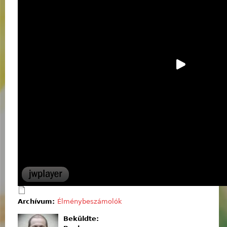
Archívum:
Élménybeszámolók
Beküldte: