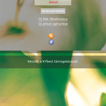
Új fiók létrehozása
Új jelszó igénylése
Készült a
KYbest
támogatásával.