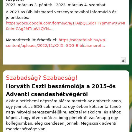
2023. március 3. péntek
-
2023. március 4. szombat
A 2023-as Bibliaismereti versenyre további információ és
jelentkezés:
https://docs.google.com/forms/d/e/1FAIpQLSddTTYpmmwXwMI
0oImCAg2MTiuWLQYN...
Memoriterek itt érhetők el:
https://sdgrefdiak.hu/wp-
content/uploads/2022/11/XXIX.-SDG-Bibliaismeret...
Szabadság? Szabadság!
Horváth Eszti beszámolója a 2015-ös
Adventi csendeshétvégéről
Akár a betlehemi népszámlálásra mentek az emberek anno,
úgy jönnek az SDG-sek most az egy évben kétszer tartandó
nagy hétvégi seregszemléjükre, ezúttal Miskolcra, és ahhoz
képest, hogy ötven diák zsibong péntektől vasárnapig egy
kollégiumban, elég csendesen jönnek. Mégiscsak adventi
csendeshétvége van.