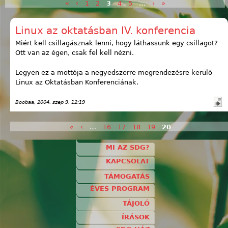
«
‹
1
2
3
4
5
…
›
»
Oldalak
Linux az oktatásban IV. konferencia
Miért kell csillagásznak lenni, hogy láthassunk egy csillagot?
Ott van az égen, csak fel kell nézni.
Legyen ez a mottója a negyedszerre megrendezésre kerülő
Linux az Oktatásban Konferenciának.
Boobaa
, 2004. szep 9. 12:19
«
‹
…
16
17
18
19
20
Oldalak
MI AZ SDG?
KAPCSOLAT
TÁMOGATÁS
ÉVES PROGRAM
TÁJOLÓ
ÍRÁSOK