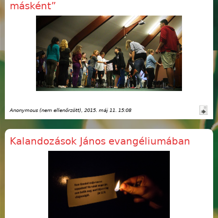
másként”
Anonymous (nem ellenőrzött)
, 2015. máj 11. 15:08
Kalandozások János evangéliumában