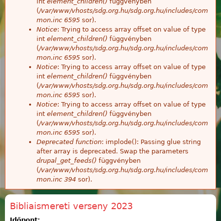
int
element_children()
függvényben
(
/var/www/vhosts/sdg.org.hu/sdg.org.hu/includes/com
mon.inc
6595
sor).
Notice
: Trying to access array offset on value of type
int
element_children()
függvényben
(
/var/www/vhosts/sdg.org.hu/sdg.org.hu/includes/com
mon.inc
6595
sor).
Notice
: Trying to access array offset on value of type
int
element_children()
függvényben
(
/var/www/vhosts/sdg.org.hu/sdg.org.hu/includes/com
mon.inc
6595
sor).
Notice
: Trying to access array offset on value of type
int
element_children()
függvényben
(
/var/www/vhosts/sdg.org.hu/sdg.org.hu/includes/com
mon.inc
6595
sor).
Deprecated function
: implode(): Passing glue string
after array is deprecated. Swap the parameters
drupal_get_feeds()
függvényben
(
/var/www/vhosts/sdg.org.hu/sdg.org.hu/includes/com
mon.inc
394
sor).
Bibliaismereti verseny 2023
Időpont: