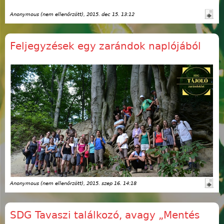
Anonymous (nem ellenőrzött)
, 2015. dec 15. 13:12
Feljegyzések egy zarándok naplójából
Anonymous (nem ellenőrzött)
, 2015. szep 16. 14:18
SDG Tavaszi találkozó, avagy „Mentés