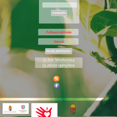
Keresés
Új fiók létrehozása
Új jelszó igénylése